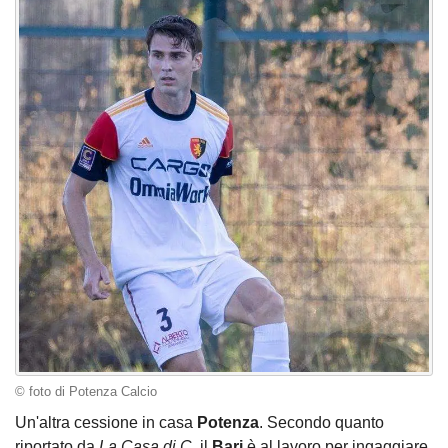
© foto di Potenza Calcio
Un'altra cessione in casa
Potenza
. Secondo quanto
riportato da
La Casa di C
, il
Bari
è al lavoro per ingaggiare