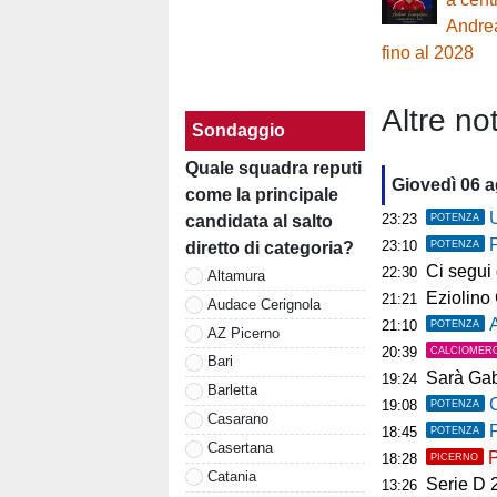
Andrea
fino al 2028
Altre not
Sondaggio
Quale squadra reputi
Giovedì 06 
come la principale
U
23:23
POTENZA
candidata al salto
23:10
POTENZA
diretto di categoria?
Ci segui già
22:30
Altamura
Eziolino Capuan
21:21
Audace Cerignola
As
21:10
POTENZA
AZ Picerno
20:39
CALCIOMER
Bari
Sarà Gab
19:24
Barletta
C
19:08
POTENZA
Casarano
P
18:45
POTENZA
Casertana
P
18:28
PICERNO
Catania
Serie D 2026
13:26