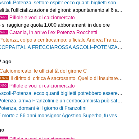
scoli-Potenza, settore ospiti: ecco quanti biglietti sono stati venduti finora
litta l'ufficializzazione dei gironi: appuntamento al 6 agosto
Pillole e voci di calciomercato
CATO
o si raggiunge quota 1.000 abbonamenti in due ore
Catania, in arrivo l'ex Potenza Rocchetti
CATO
Potenza, colpo a centrocampo: ufficiale Andrea Franzolini, firma fino al 2028
OPPA ITALIA FRECCIAROSSA ASCOLI–POTENZA: BIGLIETTI SETTORE OSPITI IN VENDITA
2 ago
Calciomercato, le ufficialità del girone C
Il diritto di critica è sacrosanto. Quello di insultare, no!
ENZA
Pillole e voci di calciomercato
CATO
scoli-Potenza, ecco quanti biglietti potrebbero essere disponibili per il settore ospiti
otenza, arriva Franzolini e un centrocampista può salutare
Potenza, domani è il giorno di Franzolini
 morto a 86 anni monsignor Agostino Superbo, fu vescovo di Potenza
go
CATO