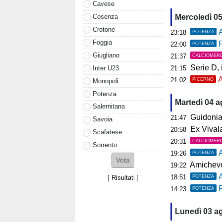
Cavese
Cosenza
Mercoledì 0
Crotone
A
23:18
POTENZA
Foggia
P
22:00
POTENZA
Giugliano
21:37
CALCIOMER
Serie D, il 
Inter U23
21:15
A
21:02
PICERNO
Monopoli
Potenza
Martedì 04 
Salernitana
Guidonia, i
21:47
Savoia
Ex Vivalat
20:58
Scafatese
20:31
CALCIOMER
Sorrento
19:26
POTENZA
Amichevol
19:22
18:51
POTENZA
[
Risultati
]
P
14:23
POTENZA
Lunedì 03 a