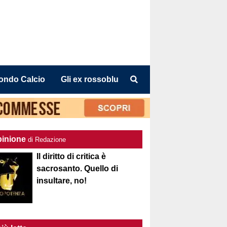
ondo Calcio
Gli ex rossoblu
pinione
di Redazione
Il diritto di critica è
sacrosanto. Quello di
insultare, no!