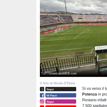
TUTTOmercatoWEB.com
© foto di Nicola D'Elisiis
Si va verso il t
Segui
Potenza
in pr
Mi Piace
Restano infatti
Segui
7.500 spettator