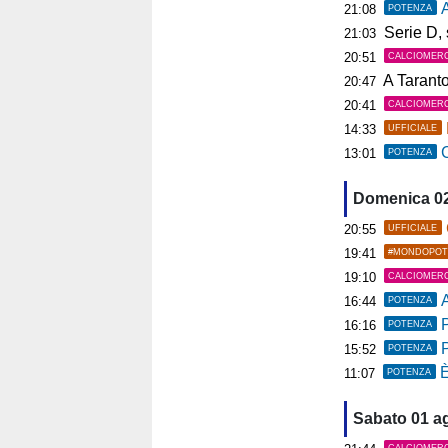
A
21:08
POTENZA
Serie D, s
21:03
20:51
CALCIOMER
A Tarant
20:47
20:41
CALCIOMER
14:33
UFFICIALE
C
13:01
POTENZA
Domenica 0
20:55
UFFICIALE
19:41
#MONDOPOT
19:10
CALCIOMER
A
16:44
POTENZA
P
16:16
POTENZA
15:52
POTENZA
È
11:07
POTENZA
Sabato 01 a
CALCIOMER