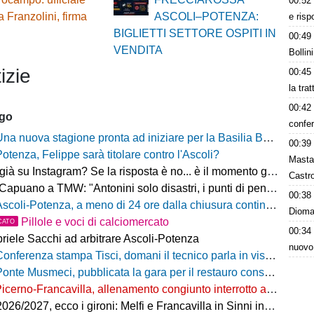
00:52
 Franzolini, firma
ASCOLI–POTENZA:
e risp
BIGLIETTI SETTORE OSPITI IN
00:49
VENDITA
Bollin
izie
00:45
la tra
00:42
ago
confer
na nuova stagione pronta ad iniziare per la Basilia Basket Potenza
00:39
Potenza, Felippe sarà titolare contro l'Ascoli?
Masta
 su Instagram? Se la risposta è no... è il momento giusto per rimediare!
Castro
o a TMW: "Antonini solo disastri, i punti di penalizzazione che ha preso un record mondiale"
00:38
coli-Potenza, a meno di 24 ore dalla chiusura continua a salire il numero di biglietti venduti nel settore ospiti
Dioman
Pillole e voci di calciomercato
CATO
00:34
riele Sacchi ad arbitrare Ascoli-Potenza
nuovo
onferenza stampa Tisci, domani il tecnico parla in vista di Ascoli-Potenza
onte Musmeci, pubblicata la gara per il restauro conservativo
icerno-Francavilla, allenamento congiunto interrotto al termine del primo tempo
/2027, ecco i gironi: Melfi e Francavilla in Sinni insieme nel Girone H