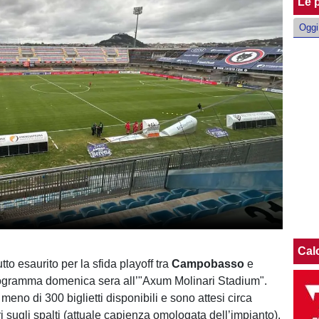
Le p
Oggi
Cal
utto esaurito per la sfida playoff tra
Campobasso
e
ogramma domenica sera all’"Axum Molinari Stadium".
 meno di 300 biglietti disponibili e sono attesi circa
i sugli spalti (attuale capienza omologata dell’impianto).