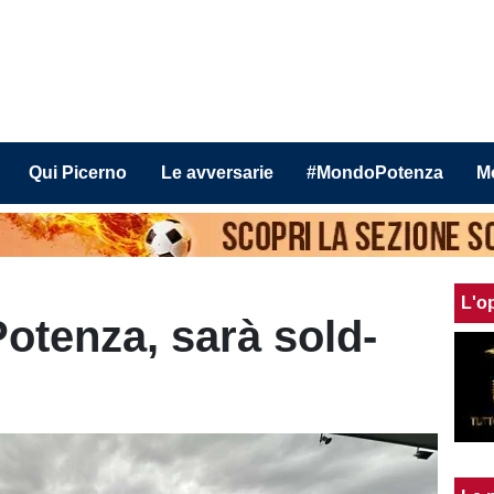
Qui Picerno
Le avversarie
#MondoPotenza
M
L'o
tenza, sarà sold-