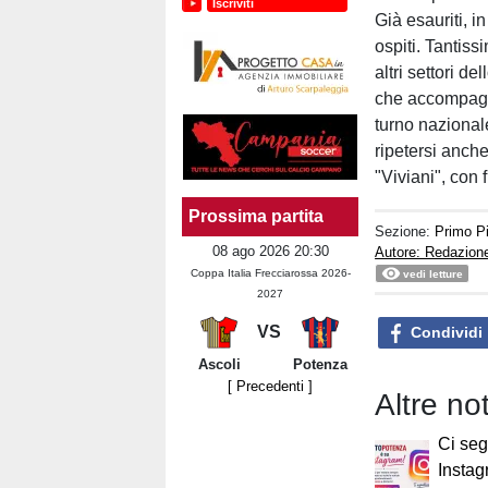
Iscriviti
Già esauriti, i
ospiti. Tantiss
altri settori 
che accompagn
turno nazional
ripetersi anch
"Viviani", con f
Prossima partita
Sezione:
Primo P
08 ago 2026 20:30
Autore: Redazion
Coppa Italia Frecciarossa 2026-
vedi letture
2027
VS
Condividi
Ascoli
Potenza
[ Precedenti ]
Altre no
Ci seg
Instag