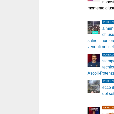
rispost
momento giusto
POTENZ
a meno
chiusu
salire il numero
venduti nel set
POTENZ
stampa
tecnico
Ascoli-Potenz
POTENZ
ecco i
del set
UFFICIA
a cent