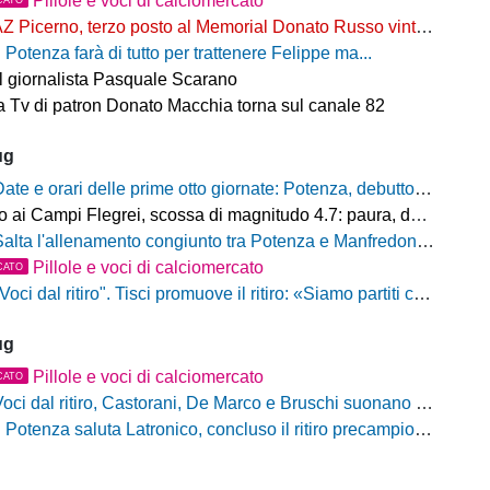
Pillole e voci di calciomercato
Z Picerno, terzo posto al Memorial Donato Russo vinto dal Crotone
l Potenza farà di tutto per trattenere Felippe ma...
il giornalista Pasquale Scarano
 Tv di patron Donato Macchia torna sul canale 82
ug
ate e orari delle prime otto giornate: Potenza, debutto al Viviani contro il Casarano venerdì 21 agosto alle 21
ampi Flegrei, scossa di magnitudo 4.7: paura, danni e sciame sismico ancora in corso
alta l'allenamento congiunto tra Potenza e Manfredonia, ecco perchè
Pillole e voci di calciomercato
CATO
oci dal ritiro". Tisci promuove il ritiro: «Siamo partiti con il piede giusto. Ad Ascoli per giocarci le nostre carte»
ug
Pillole e voci di calciomercato
CATO
oci dal ritiro, Castorani, De Marco e Bruschi suonano la carica: "Siamo pronti, non vediamo l'ora di iniziare"
l Potenza saluta Latronico, concluso il ritiro precampionato, da domani si torna al Viviani