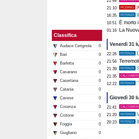
21:44
A
21:10
PICERNO
I
16:35
POTENZA
È morto 
10:51
La Nuova
01:16
Classifica
Venerdì 31 l
Audace Cerignola
0
D
22:26
POTENZA
Bari
0
Terremoto ai C
21:56
Barletta
0
S
21:39
POTENZA
Casarano
0
21:35
CALCIOMER
Casertana
0
"V
12:22
POTENZA
Catania
0
Giovedì 30 l
Cavese
0
Cosenza
0
21:41
CALCIOMER
V
21:20
POTENZA
Crotone
0
I
20:23
POTENZA
Foggia
0
Giugliano
0