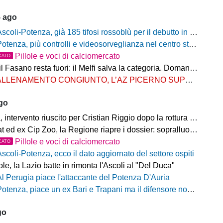
5 ago
scoli-Potenza, già 185 tifosi rossoblù per il debutto in Coppa Italia Frecciarossa
otenza, più controlli e videosorveglianza nel centro storico: il Comitato per la sicurezza rafforza le misure
Pillole e voci di calciomercato
CATO
Fasano resta fuori: il Melfi salva la categoria. Domani l'attesa per i gironi
LLENAMENTO CONGIUNTO, L’AZ PICERNO SUPERA L’AS MELFI
ago
ntervento riuscito per Cristian Riggio dopo la rottura del crociato
 ed ex Cip Zoo, la Regione riapre i dossier: sopralluogo di Bardi
Pillole e voci di calciomercato
CATO
Ascoli-Potenza, ecco il dato aggiornato del settore ospiti
e, la Lazio batte in rimonta l'Ascoli al "Del Duca"
Al Perugia piace l'attaccante del Potenza D'Auria
otenza, piace un ex Bari e Trapani ma il difensore non vestirà rossoblù
go