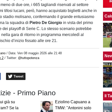
n meno di due ore, i 665 tagliandi riservati al settore
imi tifosi lucani, però, hanno acquistato biglietti anche in
Cal
dello stadio molisano, confermando il grande entusiasmo
a la squadra di
Pietro De Giorgio
in vista del primo
e dei playoff di Serie C. Lo stesso scenario potrebbe
e nella gara di ritorno in programma mercoledì al
ischio d’inizio fissato alle ore 21.
iano
/ Data:
Ven 08 maggio 2026 alle 21:48
Ne
e 2
/ Twitter:
@tuttopotenza
Tweet
tizie - Primo Piano
Il 
ui già su
Eziolino Capuano a
ram? Se la
TMW: "Antonini solo