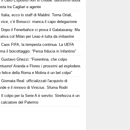
Il caso Esposito non si chiude: durissimo botta
osta tra Cagliari e agente
Italia, ecco lo staff di Maldini. Torna Oriali,
i vice, c’è Bonucci: manca il capo delegazione
Dopo il Fenerbahce ci prova il Galatasaray. Ma
ttativa col Milan per Leao è tutta da imbastire
Caos FIFA, la tempesta continua. La UEFA
ma il boicottaggio: “Persa fiducia in Infantino”
Gustavo Ghezzi: “Fiorentina, che colpo
ntuono! Aranda e Flores i prossimi ad esplodere.
 felice della Roma e Molina è un bel colpo”
Giornata Real: ufficializzati l'acquisto di
de e il rinnovo di Vinicius. Sfuma Rodri
Il colpo per la Serie A è servito: Strefezza è un
 calciatore del Palermo