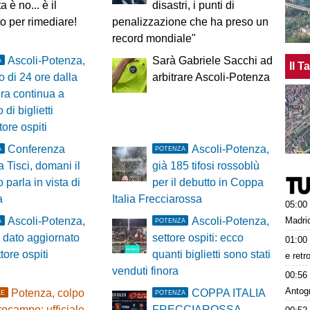
a è no... è il
disastri, i punti di
 per rimediare!
penalizzazione che ha preso un
record mondiale"
Ascoli-Potenza,
Sarà Gabriele Sacchi ad
A
Il 
 di 24 ore dalla
arbitrare Ascoli-Potenza
ra continua a
 di biglietti
tore ospiti
Conferenza
Ascoli-Potenza,
A
POTENZA
 Tisci, domani il
già 185 tifosi rossoblù
 parla in vista di
per il debutto in Coppa
a
Italia Frecciarossa
05:00
Madrid
Ascoli-Potenza,
Ascoli-Potenza,
A
POTENZA
l dato aggiornato
settore ospiti: ecco
01:00
tore ospiti
quanti biglietti sono stati
e retr
venduti finora
00:56
Antog
Potenza, colpo
COPPA ITALIA
LE
POTENZA
rocampo: ufficiale
FRECCIAROSSA