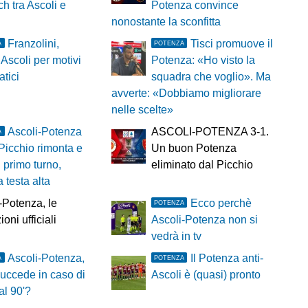
ch tra Ascoli e
Potenza convince
nonostante la sconfitta
Franzolini,
Tisci promuove il
A
POTENZA
 Ascoli per motivi
Potenza: «Ho visto la
atici
squadra che voglio». Ma
avverte: «Dobbiamo migliorare
nelle scelte»
Ascoli-Potenza
ASCOLI-POTENZA 3-1.
A
l Picchio rimonta e
Un buon Potenza
l primo turno,
eliminato dal Picchio
a testa alta
-Potenza, le
Ecco perchè
POTENZA
oni ufficiali
Ascoli-Potenza non si
vedrà in tv
Ascoli-Potenza,
Il Potenza anti-
A
POTENZA
uccede in caso di
Ascoli è (quasi) pronto
al 90'?