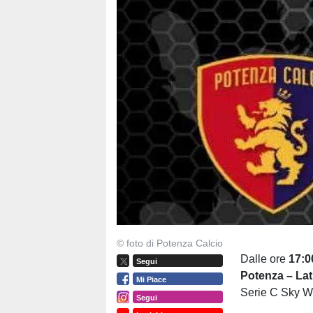
© foto di Potenza Calcio
Dalle ore
17:0
Segui
Potenza – Lat
Mi Piace
Serie C Sky Wi
Segui