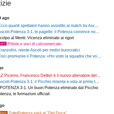
izie
9 ago
cco quanti spettatori hanno assistito al match tra Ascoli e Potenza
scoli-Potenza 3-1, le pagelle: il Potenza convince nonostante la sconfitta
colpo al Menti: Vicenza eliminato ai rigori
Pillole e voci di calciomercato
CATO
ranzolini, niente Ascoli per motivi burocratici
isci promuove il Potenza: «Ho visto la squadra che voglio». Ma avverte: «Dobbiamo migliorare nelle scelte»
go
Z Picerno, Francesco Dettori è il nuovo allenatore della Primavera
scoli-Potenza 3-1: il Picchio rimonta e vola al primo turno, rossoblù fuori a testa alta
OTENZA 3-1. Un buon Potenza eliminato dal Picchio
tenza, le formazioni ufficiali
ago
TuttoPotenza sarà al "Del Duca"
ENZA