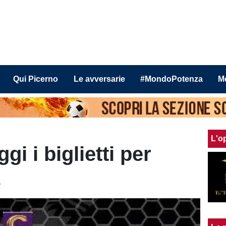
Qui Picerno
Le avversarie
#MondoPotenza
M
L'o
gi i biglietti per