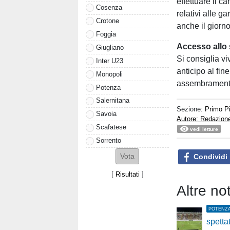
effettuare il 
Cosenza
relativi alle g
Crotone
anche il giorno
Foggia
Accesso allo 
Giugliano
Si consiglia vi
Inter U23
anticipo al fin
Monopoli
assembramenti 
Potenza
Salernitana
Sezione:
Primo P
Savoia
Autore: Redazio
Scafatese
vedi letture
Sorrento
Condividi
[
Risultati
]
Altre no
POTENZ
spetta