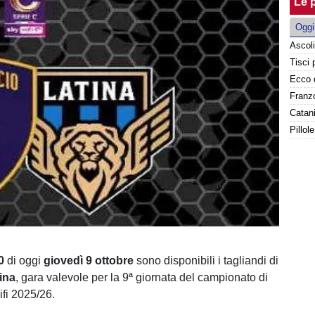
Le p
Oggi
Franzo
Catani
Pillol
0
di oggi
giovedì 9 ottobre
sono disponibili i tagliandi di
ina
, gara valevole per la 9ª giornata del campionato di
fi 2025/26.