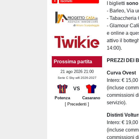
Iscriviti
I biglietti
sono 
- Barleo, Via un
- Tabaccheria 
- Glamour Cafè
e online a que
attivo il botte
14:00).
PREZZI DEI B
Prossima partita
21 ago 2026 21:00
Curva Ovest
Serie C Sky wifi 2026-2027
Intero: € 15,00
(incluse commis
VS
commissioni di
Potenza
Casarano
servizio).
[ Precedenti ]
Distinti Voltu
Intero: € 19,00
(incluse commis
commissioni di