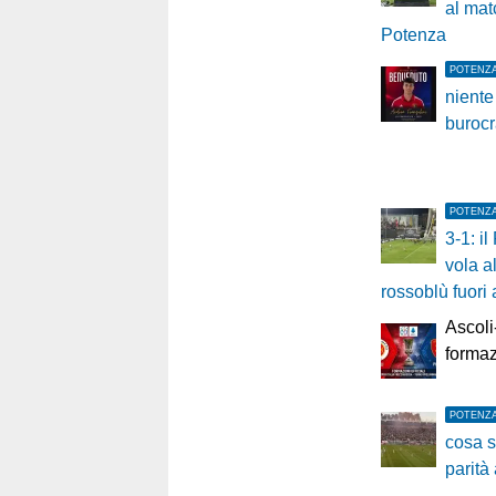
al mat
Potenza
POTENZ
niente
burocr
POTENZ
3-1: i
vola a
rossoblù fuori 
Ascoli
formazi
POTENZ
cosa s
parità 