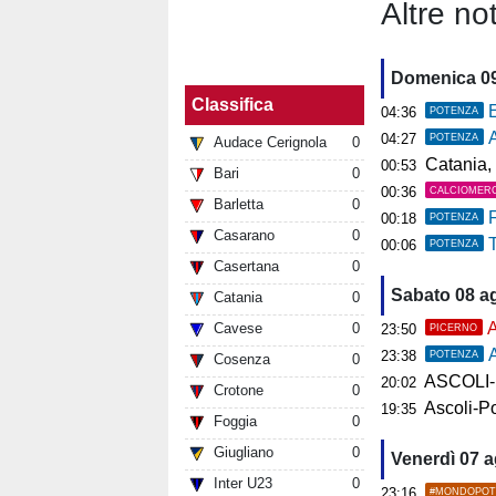
Altre not
Domenica 0
Classifica
E
04:36
POTENZA
A
04:27
POTENZA
Audace Cerignola
0
Catania, 
00:53
Bari
0
00:36
CALCIOMER
Barletta
0
F
00:18
POTENZA
Casarano
0
T
00:06
POTENZA
Casertana
0
Sabato 08 a
Catania
0
A
Cavese
0
23:50
PICERNO
A
23:38
POTENZA
Cosenza
0
ASCOLI-P
20:02
Crotone
0
Ascoli-Po
19:35
Foggia
0
Giugliano
0
Venerdì 07 
Inter U23
0
23:16
#MONDOPOT