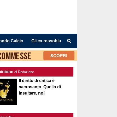
ondo Calcio
Gli ex rossoblu
pinione
di Redazione
Il diritto di critica è
sacrosanto. Quello di
insultare, no!