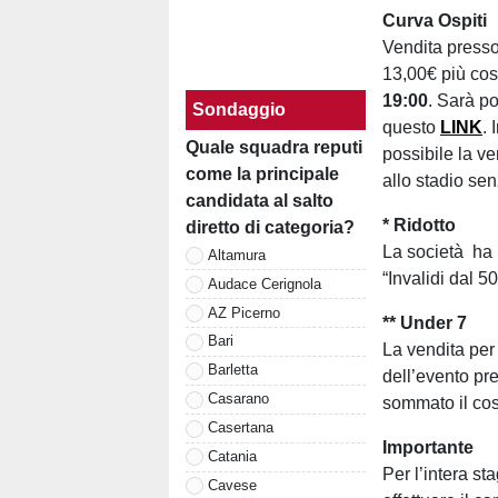
Curva Ospiti
Vendita presso 
13,00€ più cos
19:00
. Sarà po
Sondaggio
questo
LINK
. 
Quale squadra reputi
possibile la ve
come la principale
allo stadio senz
candidata al salto
* Ridotto
diretto di categoria?
La società ha 
Altamura
“Invalidi dal 
Audace Cerignola
AZ Picerno
** Under 7
Bari
La vendita per
Barletta
dell’evento pre
Casarano
sommato il cos
Casertana
Importante
Catania
Per l’intera s
Cavese