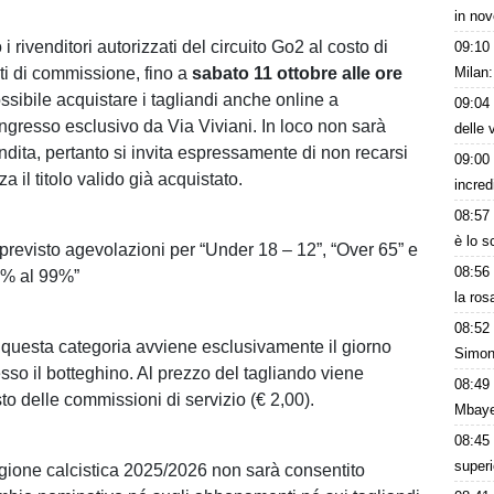
in nov
i rivenditori autorizzati del circuito Go2 al costo di
09:10
ti di commissione, fino a
sabato 11 ottobre alle ore
Milan:
ssibile acquistare i tagliandi anche online a
09:04
Ingresso esclusivo da Via Viviani. In loco non sarà
delle 
ndita, pertanto si invita espressamente di non recarsi
09:00
a il titolo valido già acquistato.
incred
08:57
è lo 
previsto agevolazioni per “Under 18 – 12”, “Over 65” e
08:56
50% al 99%”
la ros
08:52
 questa categoria avviene esclusivamente il giorno
Simon
sso il botteghino. Al prezzo del tagliando viene
08:49
to delle commissioni di servizio (€ 2,00).
Mbaye
08:45
superi
tagione calcistica 2025/2026 non sarà consentito