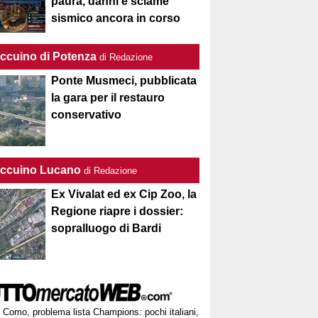
paura, danni e sciame
sismico ancora in corso
Taccuino di Potenza
di Redazione
Ponte Musmeci, pubblicata
la gara per il restauro
conservativo
Taccuino Lucano
di Redazione
Ex Vivalat ed ex Cip Zoo, la
Regione riapre i dossier:
sopralluogo di Bardi
Como, problema lista Champions: pochi italiani,