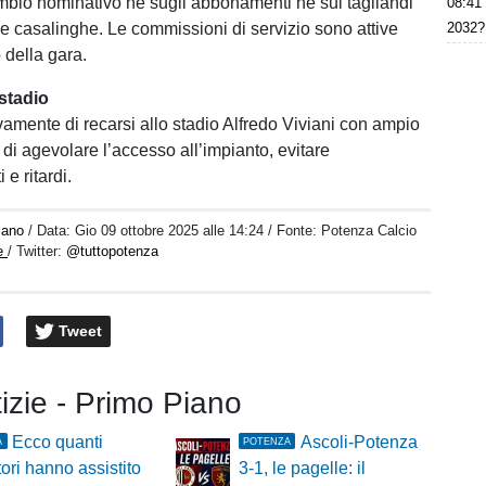
cambio nominativo né sugli abbonamenti né sui tagliandi
08:41
are casalinghe. Le commissioni di servizio sono attive
2032?
 della gara.
stadio
vamente di recarsi allo stadio Alfredo Viviani con ampio
e di agevolare l’accesso all’impianto, evitare
e ritardi.
iano
/ Data:
Gio 09 ottobre 2025 alle 14:24
/ Fonte: Potenza Calcio
ne
/ Twitter:
@tuttopotenza
Tweet
tizie - Primo Piano
Ecco quanti
Ascoli-Potenza
A
POTENZA
tori hanno assistito
3-1, le pagelle: il