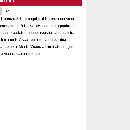
iù lette
Ieri
Ascoli-Potenza 3-1, le pagelle: il Potenza convince nonostante la sconfitta
Tisci promuove il Potenza: «Ho visto la squadra che voglio». Ma avverte: «Dobbiamo migliorare nelle scelte»
Ecco quanti spettatori hanno assistito al match tra Ascoli e Potenza
lini, niente Ascoli per motivi burocratici
a, colpo al Menti: Vicenza eliminato ai rigori
e e voci di calciomercato