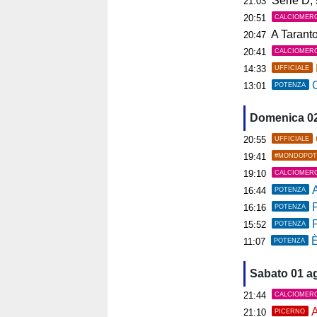
Serie D, s
21:03
20:51
CALCIOMER
A Tarant
20:47
20:41
CALCIOMER
14:33
UFFICIALE
C
13:01
POTENZA
Domenica 0
20:55
UFFICIALE
19:41
#MONDOPOT
19:10
CALCIOMER
A
16:44
POTENZA
P
16:16
POTENZA
15:52
POTENZA
È
11:07
POTENZA
Sabato 01 a
21:44
CALCIOMER
A
21:10
PICERNO