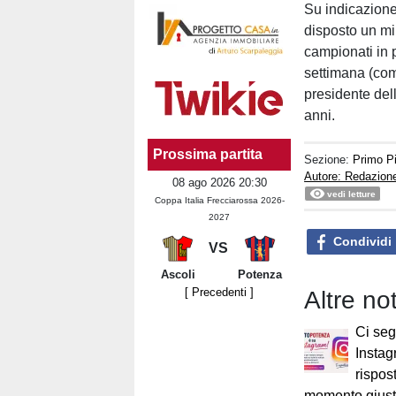
Su indicazione
disposto un min
campionati in 
settimana (com
presidente del
anni.
Prossima partita
Sezione:
Primo P
Autore: Redazion
08 ago 2026 20:30
vedi letture
Coppa Italia Frecciarossa 2026-
2027
Condividi
VS
Ascoli
Potenza
[ Precedenti ]
Altre no
Ci seg
Instag
rispost
momento giusto