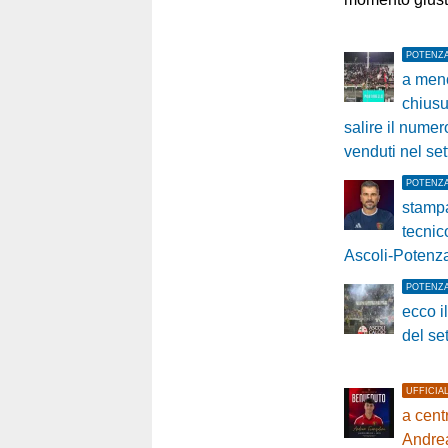
POTENZ
a meno
chiusu
salire il numero
venduti nel set
POTENZ
stampa
tecnico
Ascoli-Potenz
POTENZ
ecco i
del set
UFFICIA
a cent
Andrea