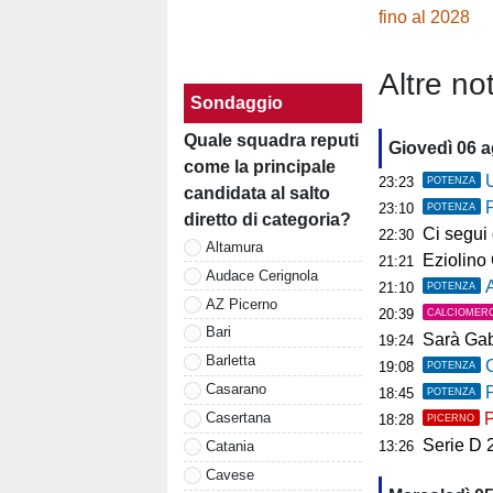
fino al 2028
Altre not
Sondaggio
Quale squadra reputi
Giovedì 06 
come la principale
U
23:23
POTENZA
candidata al salto
23:10
POTENZA
diretto di categoria?
Ci segui già
22:30
Altamura
Eziolino Capuan
21:21
Audace Cerignola
As
21:10
POTENZA
AZ Picerno
20:39
CALCIOMER
Bari
Sarà Gab
19:24
Barletta
C
19:08
POTENZA
Casarano
P
18:45
POTENZA
P
Casertana
18:28
PICERNO
Serie D 2026
Catania
13:26
Cavese