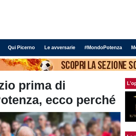
Qui Picerno
Le avversarie
#MondoPotenza
M
zio prima di
L'o
otenza, ecco perché