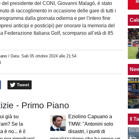
 del presidente del CONI, Giovanni Malagò, è stato
uto di raccoglimento in occasione delle gare di tutti i
programma dalla giornata odierna e per l'intero fine
Cal
presi anticipi e posticipi) per onorare la memoria del
la Federazione Italiana Golf, scomparso all’età di 85
iano
/ Data:
Sab 05 ottobre 2024 alle 21:54
e
Ne
Tweet
tizie - Primo Piano
ui già su
Eziolino Capuano a
Il 
ram? Se la
TMW: "Antonini solo
a è no... è il
disastri, i punti di
 per rimediare!
penalizzazione che ha preso un