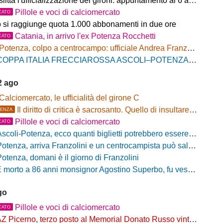
litta l'ufficializzazione dei gironi: appuntamento al 6 agosto
Pillole e voci di calciomercato
CATO
o si raggiunge quota 1.000 abbonamenti in due ore
Catania, in arrivo l'ex Potenza Rocchetti
CATO
Potenza, colpo a centrocampo: ufficiale Andrea Franzolini, firma fino al 2028
OPPA ITALIA FRECCIAROSSA ASCOLI–POTENZA: BIGLIETTI SETTORE OSPITI IN VENDITA
2 ago
Calciomercato, le ufficialità del girone C
Il diritto di critica è sacrosanto. Quello di insultare, no!
ENZA
Pillole e voci di calciomercato
CATO
scoli-Potenza, ecco quanti biglietti potrebbero essere disponibili per il settore ospiti
otenza, arriva Franzolini e un centrocampista può salutare
Potenza, domani è il giorno di Franzolini
 morto a 86 anni monsignor Agostino Superbo, fu vescovo di Potenza
go
Pillole e voci di calciomercato
CATO
Z Picerno, terzo posto al Memorial Donato Russo vinto dal Crotone