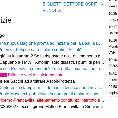
10:30
BIGLIETTI SETTORE OSPITI IN
idea C
VENDITA
10:25
izie
terza 
10:17
Da Pin
ago
10:16
na nuova stagione pronta ad iniziare per la Basilia Basket Potenza
Mondia
Potenza, Felippe sarà titolare contro l'Ascoli?
VAR
 su Instagram? Se la risposta è no... è il momento giusto per rimediare!
10:10
o a TMW: "Antonini solo disastri, i punti di penalizzazione che ha preso un record mondiale"
2026/
coli-Potenza, a meno di 24 ore dalla chiusura continua a salire il numero di biglietti venduti nel settore ospiti
10:01
Pillole e voci di calciomercato
CATO
rinnov
riele Sacchi ad arbitrare Ascoli-Potenza
09:58
onferenza stampa Tisci, domani il tecnico parla in vista di Ascoli-Potenza
capita
onte Musmeci, pubblicata la gara per il restauro conservativo
icerno-Francavilla, allenamento congiunto interrotto al termine del primo tempo
/2027, ecco i gironi: Melfi e Francavilla in Sinni insieme nel Girone H