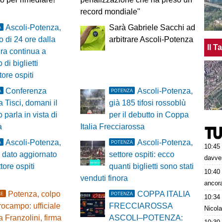
record mondiale"
Ascoli-Potenza,
Sarà Gabriele Sacchi ad
A
 di 24 ore dalla
arbitrare Ascoli-Potenza
Il 
ra continua a
 di biglietti
tore ospiti
Conferenza
Ascoli-Potenza,
A
POTENZA
 Tisci, domani il
già 185 tifosi rossoblù
 parla in vista di
per il debutto in Coppa
a
Italia Frecciarossa
Ascoli-Potenza,
Ascoli-Potenza,
A
POTENZA
10:45
l dato aggiornato
settore ospiti: ecco
davver
tore ospiti
quanti biglietti sono stati
10:40
venduti finora
ancora
Potenza, colpo
COPPA ITALIA
LE
POTENZA
10:34
rocampo: ufficiale
FRECCIAROSSA
Nicol
 Franzolini, firma
ASCOLI–POTENZA: