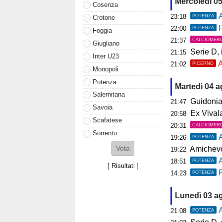
Mercoledì 0
Cosenza
A
23:18
POTENZA
Crotone
P
22:00
POTENZA
Foggia
21:37
CALCIOMER
Giugliano
Serie D, il 
21:15
Inter U23
A
21:02
PICERNO
Monopoli
Potenza
Martedì 04 
Salernitana
Guidonia, i
21:47
Savoia
Ex Vivalat
20:58
Scafatese
20:31
CALCIOMER
Sorrento
19:26
POTENZA
Amichevol
19:22
18:51
POTENZA
[
Risultati
]
P
14:23
POTENZA
Lunedì 03 a
A
21:08
POTENZA