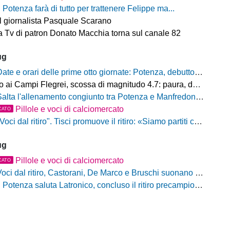
l Potenza farà di tutto per trattenere Felippe ma...
il giornalista Pasquale Scarano
 Tv di patron Donato Macchia torna sul canale 82
ug
ate e orari delle prime otto giornate: Potenza, debutto al Viviani contro il Casarano venerdì 21 agosto alle 21
ampi Flegrei, scossa di magnitudo 4.7: paura, danni e sciame sismico ancora in corso
alta l'allenamento congiunto tra Potenza e Manfredonia, ecco perchè
Pillole e voci di calciomercato
CATO
oci dal ritiro". Tisci promuove il ritiro: «Siamo partiti con il piede giusto. Ad Ascoli per giocarci le nostre carte»
ug
Pillole e voci di calciomercato
CATO
oci dal ritiro, Castorani, De Marco e Bruschi suonano la carica: "Siamo pronti, non vediamo l'ora di iniziare"
l Potenza saluta Latronico, concluso il ritiro precampionato, da domani si torna al Viviani