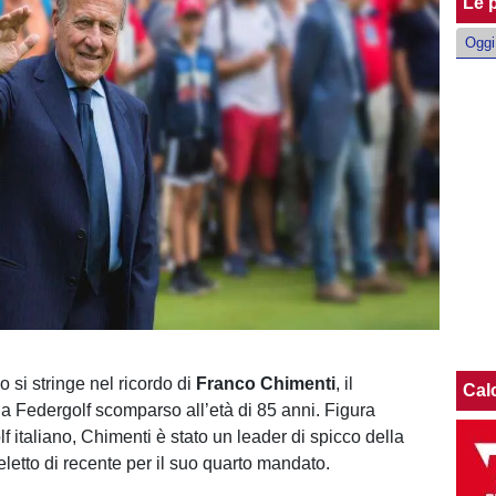
Le p
Oggi
no si stringe nel ricordo di
Franco Chimenti
, il
Cal
la Federgolf scomparso all’età di 85 anni. Figura
lf italiano, Chimenti è stato un leader di spicco della
eletto di recente per il suo quarto mandato.