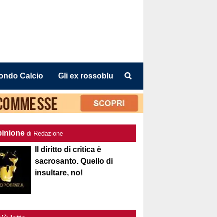
ondo Calcio
Gli ex rossoblu
pinione
di Redazione
Il diritto di critica è
sacrosanto. Quello di
insultare, no!