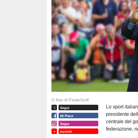
© foto di FederGolf
Lo sport italia
Segui
presidente del
Mi Piace
centrale del go
Segui
federazione, ri
Iscriviti