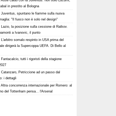
Asse caldo con la Juventus: non solo Lucumi,
abal in prestito al Bologna
Juventus, spuntano le fiamme sulla nuova
maglia: "Il fuoco non è solo nel design"
Lazio, la posizione sulla cessione di Ratkov.
amonti a Ivanovic, il punto
L'arbitro somalo respinto in USA prima del
le dirigerà la Supercoppa UEFA. Di Bello al
Fantacalcio, tutti i rigoristi della stagione
2027
Catanzaro, Petriccione ad un passo dal
o: i dettagli
Altra concorrenza internazionale per Romero: al
no del Tottenham pensa... l'Arsenal