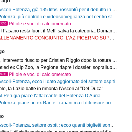
5 ago
scoli-Potenza, già 185 tifosi rossoblù per il debutto in Coppa Italia Frecciarossa
otenza, più controlli e videosorveglianza nel centro storico: il Comitato per la sicurezza rafforza le misure
Pillole e voci di calciomercato
CATO
Fasano resta fuori: il Melfi salva la categoria. Domani l'attesa per i gironi
LLENAMENTO CONGIUNTO, L’AZ PICERNO SUPERA L’AS MELFI
ago
ntervento riuscito per Cristian Riggio dopo la rottura del crociato
 ed ex Cip Zoo, la Regione riapre i dossier: sopralluogo di Bardi
Pillole e voci di calciomercato
CATO
Ascoli-Potenza, ecco il dato aggiornato del settore ospiti
e, la Lazio batte in rimonta l'Ascoli al "Del Duca"
Al Perugia piace l'attaccante del Potenza D'Auria
otenza, piace un ex Bari e Trapani ma il difensore non vestirà rossoblù
go
scoli-Potenza, settore ospiti: ecco quanti biglietti sono stati venduti finora