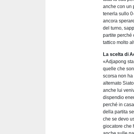
anche con un p
tenerla sullo 0
ancora sperare
del turno, sap
partite perché 
tattico molto a
La scelta di 
«Adjapong sta m
quelle che sono
scorsa non ha 
alternato Siat
anche lui veniv
dispendio energ
perché in casa
della partita s
che se devo us
giocatore che 
anche sulle pa