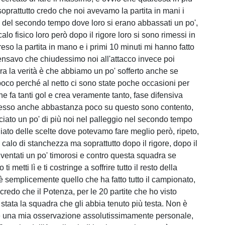
soprattutto credo che noi avevamo la partita in mani i
i del secondo tempo dove loro si erano abbassati un po',
alo fisico loro però dopo il rigore loro si sono rimessi in
eso la partita in mano e i primi 10 minuti mi hanno fatto
nsavo che chiudessimo noi all'attacco invece poi
ora la verità è che abbiamo un po' sofferto anche se
oco perché al netto ci sono state poche occasioni per
e fa tanti gol e crea veramente tanto, fase difensiva
sso anche abbastanza poco su questo sono contento,
iato un po' di più noi nel palleggio nel secondo tempo
ato delle scelte dove potevamo fare meglio però, ripeto,
l calo di stanchezza ma soprattutto dopo il rigore, dopo il
iventati un po' timorosi e contro questa squadra se
ti metti lì e ti costringe a soffrire tutto il resto della
 è semplicemente quello che ha fatto tutto il campionato,
credo che il Potenza, per le 20 partite che ho visto
a stata la squadra che gli abbia tenuto più testa. Non è
è una mia osservazione assolutissimamente personale,