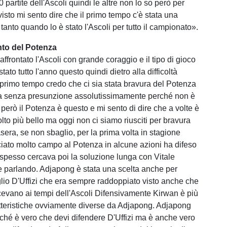
0 partite dell'Ascoli quindi le altre non lo so però per
isto mi sento dire che il primo tempo c'è stata una
anto quando lo è stato l'Ascoli per tutto il campionato».
nto del Potenza
frontato l'Ascoli con grande coraggio e il tipo di gioco
tato tutto l'anno questo quindi dietro alla difficoltà
l primo tempo credo che ci sia stata bravura del Potenza
ma senza presunzione assolutissimamente perché non è
 però il Potenza è questo e mi sento di dire che a volte è
lto più bello ma oggi non ci siamo riusciti per bravura
asera, se non sbaglio, per la prima volta in stagione
sciato molto campo al Potenza in alcune azioni ha difeso
spesso cercava poi la soluzione lunga con Vitale
 parlando. Adjapong è stata una scelta anche per
io D'Uffizi che era sempre raddoppiato visto anche che
cevano ai tempi dell'Ascoli Difensivamente Kirwan è più
tteristiche ovviamente diverse da Adjapong. Adjapong
ché è vero che devi difendere D'Uffizi ma è anche vero