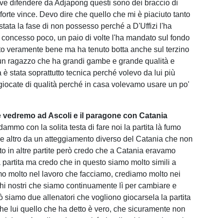
eve difendere da Adjapong questi sono dei braccio di
ù forte vince. Devo dire che quello che mi è piaciuto tanto
tata la fase di non possesso perché a D'Uffizi l'ha
ha concesso poco, un paio di volte l'ha mandato sul fondo
to veramente bene ma ha tenuto botta anche sul terzino
 un ragazzo che ha grandi gambe e grande qualità e
a è stata soprattutto tecnica perché volevo da lui più
 giocate di qualità perché in casa volevamo usare un po'
e vedremo ad Ascoli e il paragone con Catania
mmo con la solita testa di fare noi la partita là fumo
he altro da un atteggiamento diverso del Catania che non
o in altre partite però credo che a Catania eravamo
a partita ma credo che in questo siamo molto simili a
o molto nel lavoro che facciamo, crediamo molto nei
ochi nostri che siamo continuamente lì per cambiare e
ò siamo due allenatori che vogliono giocarsela la partita
che lui quello che ha detto è vero, che sicuramente non