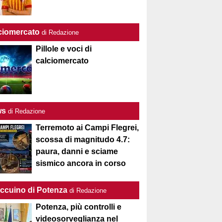
ciomercato
di Redazione
Pillole e voci di
calciomercato
ws
di Redazione
Terremoto ai Campi Flegrei,
scossa di magnitudo 4.7:
paura, danni e sciame
sismico ancora in corso
Taccuino di Potenza
di Redazione
Potenza, più controlli e
videosorveglianza nel