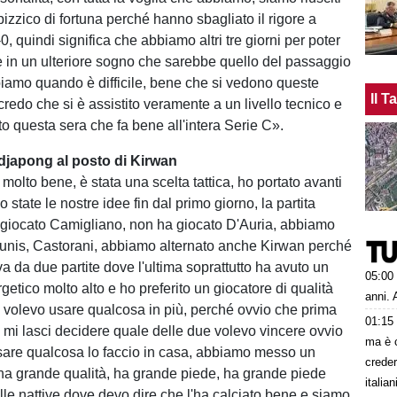
izzico di fortuna perché hanno sbagliato il rigore a
-0, quindi significa che abbiamo altri tre giorni per poter
 in un ulteriore sogno che sarebbe quello del passaggio
piamo quando è difficile, bene che si vedono queste
Il 
credo che si è assistito veramente a un livello tecnico e
lto questa sera che fa bene all'intera Serie C».
Adjapong al posto di Kirwan
olto bene, è stata una scelta tattica, ho portato avanti
 state le nostre idee fin dal primo giorno, la partita
giocato Camigliano, non ha giocato D'Auria, abbiamo
ounis, Castorani, abbiamo alternato anche Kirwan perché
a da due partite dove l'ultima soprattutto ha avuto un
05:00
etico molto alto e ho preferito un giocatore di qualità
anni. 
 volevo usare qualcosa in più, perché ovvio che prima
01:15
e mi lasci decidere quale delle due volevo vincere ovvio
ma è 
are qualcosa lo faccio in casa, abbiamo messo un
creder
ha grande qualità, ha grande piede, ha grande piede
italia
lle nattive dove devo dire che l'ha calciato bene e siamo