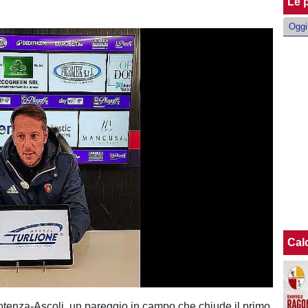
Le p
Oggi
Cal
otenza-Ascoli, un pareggio in campo che chiude il primo