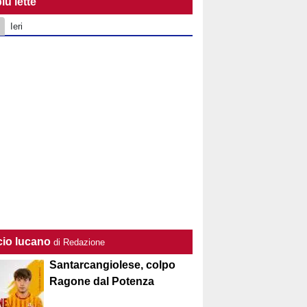
iù lette
Ieri
cio lucano
di Redazione
Santarcangiolese, colpo
Ragone dal Potenza