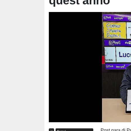
quest'anno"
Post gara di P