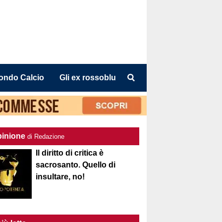
ondo Calcio
Gli ex rossoblu
pinione
di Redazione
Il diritto di critica è
sacrosanto. Quello di
insultare, no!