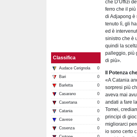
che D'Uffizi d
ferro che il pi
di Adjapong è s
tenuto lì, gli 
ed è intervenu
sinistro che è
quindi la scelt
palleggio, più
Classifica
di più».
Audace Cerignola
0
Il Potenza ch
Bari
0
«A Catania anda
Barletta
0
sorpresi più c
Casarano
0
aveva mai avut
andati a fare l
Casertana
0
Tomei, crediam
Catania
0
principi di gi
Cavese
0
migliorarci per
Cosenza
0
io sono certo 
Crotone
0