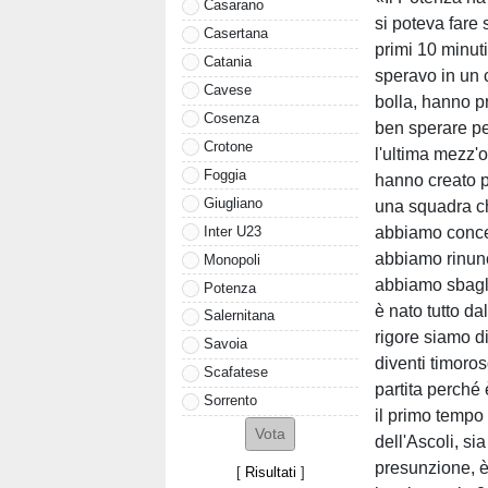
Casarano
si poteva fare 
Casertana
primi 10 minut
Catania
speravo in un c
Cavese
bolla, hanno pr
Cosenza
ben sperare pe
Crotone
l'ultima mezz'
Foggia
hanno creato p
Giugliano
una squadra ch
Inter U23
abbiamo conce
abbiamo rinunc
Monopoli
abbiamo sbagli
Potenza
è nato tutto da
Salernitana
rigore siamo d
Savoia
diventi timoroso 
Scafatese
partita perché
Sorrento
il primo tempo 
dell'Ascoli, si
presunzione, 
[
Risultati
]