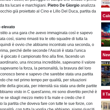
ida tra lucani e marchigiani.
Pietro De Giorgio
analizza
occhio già proiettato al Cino e Lillo Del Duca, partita da
Cal
 elevato
stito a una gara che avevo immaginata così e sapevo
ta così, siamo rimasti tra le otto squadre di tutta la
 quindi è ovvio che abbiamo incontrato una seconda, o
ima, perché delle seconde l'Ascoli è stata l'unica
Ne
è giocato il campionato fino alla fine, facendo un
aordinario, una rincorsa incredibile, sapevamo il valore
sapevamo la forza, la personalità, la bravura del loro
 conosco bene e sapevo che sarebbe stata una partita
edo che nel primo tempo per qualità, per situazioni
elte della giocata, per intensità sia stata una delle partite
abbiamo visto in C quest'anno, mi sono divertito perché è
Il 
e se sbagli mezzo metro ti fa male e credo che il
o la partita che doveva fare con tutte le sue forze, con
rsonalità, con tutta la voglia che abbiamo, siamo riusciti