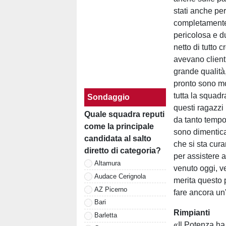
stati anche pe
completamente 
pericolosa e du
netto di tutto 
avevano clienti
grande qualità
pronto sono mo
tutta la squadr
Sondaggio
questi ragazzi
Quale squadra reputi
da tanto tempo
come la principale
sono dimentica
candidata al salto
che si sta cur
diretto di categoria?
per assistere 
Altamura
venuto oggi, v
Audace Cerignola
merita questo 
AZ Picerno
fare ancora un'a
Bari
Rimpianti
Barletta
«Il Potenza ha