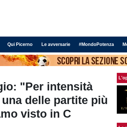
Qui Picerno
Le avversarie
#MondoPotenza
M
L'o
io: "Per intensità
 una delle partite più
amo visto in C