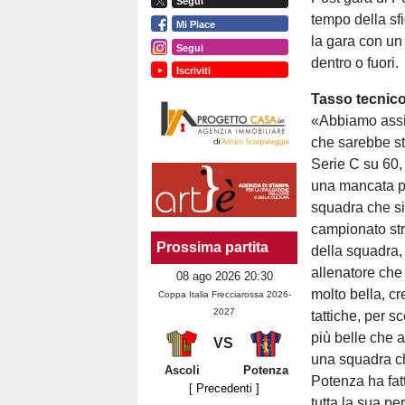
Segui
tempo della sf
Mi Piace
la gara con un 
Segui
dentro o fuori.
Iscriviti
Tasso tecnico
«Abbiamo assi
che sarebbe sta
Serie C su 60,
una mancata pr
squadra che si 
campionato str
Prossima partita
della squadra, 
allenatore che
08 ago 2026 20:30
molto bella, cr
Coppa Italia Frecciarossa 2026-
2027
tattiche, per sc
più belle che 
VS
una squadra ch
Ascoli
Potenza
Potenza ha fatt
[ Precedenti ]
tutta la sua pe