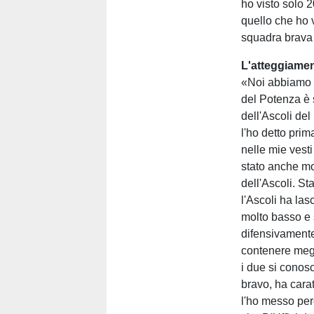
ho visto solo 2
quello che ho v
squadra brava t
L'atteggiame
«Noi abbiamo af
del Potenza è s
dell'Ascoli de
l'ho detto pri
nelle mie vesti
stato anche mo
dell'Ascoli. St
l'Ascoli ha la
molto basso e 
difensivamente
contenere megl
i due si conos
bravo, ha cara
l'ho messo per