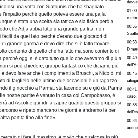
davve
ricolosi una volta con Siatounis che ha sbagliato
01:00
l'impatto perché quello poteva essere una palla
e retr
nque è stata una scelta sia tattica e sia fisica però al
00:56
credo che Adja abbia fatto una grande partita, non
Spalle
 facili da quel lato perché c'erano due giocatori di
00:53
, di grande gamba e devo dire che si è fatto trovare
Dimarc
lto contento di quello che ha fatto ma sono contento di
00:49
a perché oggi si è dato tutto quello che avevamo di più a
dall'A
 non si può chiedere, gruppo fantastico che diciamo più
 e devo fare anche i complimenti a Bruschi, a Nicolò, mi
00:45
to di farglielo nelle ultime due occasioni è un ragazzo
cilieg
ando il ginocchio a Parma, sta facendo su e giù da Parma
00:41
alle nostre partite è venuto in casa col Campobasso, è
caso. 
errà ad Ascoli e quindi fa capire quanto questo gruppo si
00:38
percorso e ripeto mancano tre giorni e andremo là per
dell'e
ltra partita fino alla fine».
00:34
accop
 cercato di fare il massimo, è ovvio che qualcosa in più