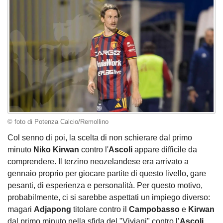
© foto di Potenza Calcio/Remollino
Col senno di poi, la scelta di non schierare dal primo
minuto
Niko Kirwan
contro l'
Ascoli
appare difficile da
comprendere. Il terzino neozelandese era arrivato a
gennaio proprio per giocare partite di questo livello, gare
pesanti, di esperienza e personalità. Per questo motivo,
probabilmente, ci si sarebbe aspettati un impiego diverso:
magari
Adjapong
titolare contro il
Campobasso
e
Kirwan
dal primo minuto nella sfida del "Viviani" contro l’
Ascoli
.