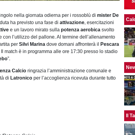
ngolo nella giornata odierna per i rossoblù di
mister De
Cal
eduta ha previsto una fase di
attivazione
, esercitazioni
ttive
e un lavoro mirato sulla
potenza aerobica
svolto
 con l’utilizzo del pallone. Al termine dell’allenamento
artita per
Silvi Marina
dove domani affronterà il
Pescara
 Il match è in programma alle ore 17:30 presso lo stadio
Febo
”.
Ne
enza Calcio
ringrazia l’amministrazione comunale e
tà di
Latronico
per l’accoglienza ricevuta durante tutto
.
Il 