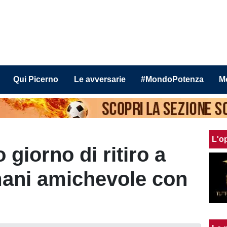
Qui Picerno
Le avversarie
#MondoPotenza
M
L'o
 giorno di ritiro a
mani amichevole con