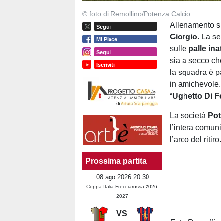
© foto di Remollino/Potenza Calcio
Allenamento si
Segui
Giorgio
. La s
Mi Piace
sulle
palle ina
Segui
sia a secco che
Iscriviti
la squadra è p
in amichevole.
“
Ughetto Di 
La società
Pot
l’intera comuni
l’arco del ritiro
Prossima partita
08 ago 2026 20:30
Coppa Italia Frecciarossa 2026-
2027
VS