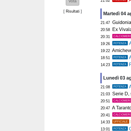
A
21:02
[
Risultati
]
Martedì 04 
Guidonia, i
21:47
Ex Vivalat
20:58
20:31
CALCIOMER
19:26
POTENZA
Amichevol
19:22
18:51
POTENZA
P
14:23
POTENZA
Lunedì 03 a
A
21:08
POTENZA
Serie D, s
21:03
20:51
CALCIOMER
A Tarant
20:47
20:41
CALCIOMER
14:33
UFFICIALE
C
13:01
POTENZA