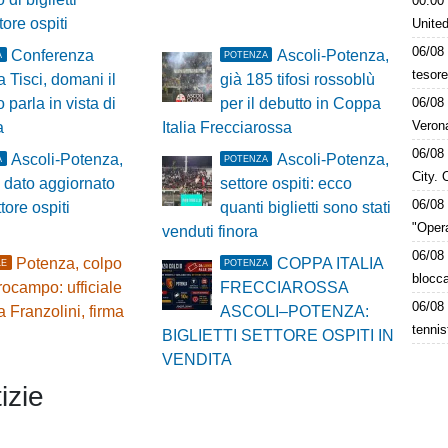
00:00
tore ospiti
Unite
06/08
Conferenza
Ascoli-Potenza,
A
POTENZA
tesore
 Tisci, domani il
già 185 tifosi rossoblù
06/08
 parla in vista di
per il debutto in Coppa
Verona
a
Italia Frecciarossa
06/08
Ascoli-Potenza,
Ascoli-Potenza,
A
POTENZA
City. 
l dato aggiornato
settore ospiti: ecco
06/08
tore ospiti
quanti biglietti sono stati
"Opera
venduti finora
06/08
Potenza, colpo
COPPA ITALIA
LE
POTENZA
blocca
rocampo: ufficiale
FRECCIAROSSA
06/08
 Franzolini, firma
ASCOLI–POTENZA:
tennis
BIGLIETTI SETTORE OSPITI IN
VENDITA
izie