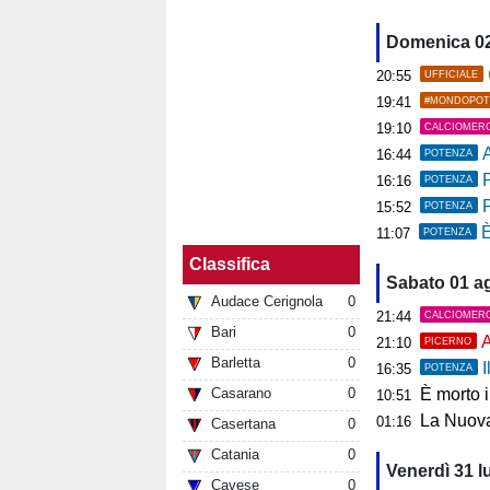
Domenica 0
20:55
UFFICIALE
19:41
#MONDOPOT
19:10
CALCIOMER
A
16:44
POTENZA
P
16:16
POTENZA
15:52
POTENZA
È
11:07
POTENZA
Classifica
Sabato 01 a
Audace Cerignola
0
21:44
CALCIOMER
Bari
0
A
21:10
PICERNO
Barletta
0
I
16:35
POTENZA
Casarano
0
È morto 
10:51
La Nuova
01:16
Casertana
0
Catania
0
Venerdì 31 l
Cavese
0