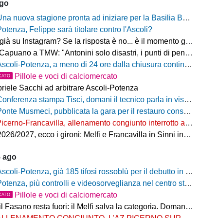
ago
na nuova stagione pronta ad iniziare per la Basilia Basket Potenza
Potenza, Felippe sarà titolare contro l'Ascoli?
 su Instagram? Se la risposta è no... è il momento giusto per rimediare!
o a TMW: "Antonini solo disastri, i punti di penalizzazione che ha preso un record mondiale"
coli-Potenza, a meno di 24 ore dalla chiusura continua a salire il numero di biglietti venduti nel settore ospiti
Pillole e voci di calciomercato
CATO
riele Sacchi ad arbitrare Ascoli-Potenza
onferenza stampa Tisci, domani il tecnico parla in vista di Ascoli-Potenza
onte Musmeci, pubblicata la gara per il restauro conservativo
icerno-Francavilla, allenamento congiunto interrotto al termine del primo tempo
/2027, ecco i gironi: Melfi e Francavilla in Sinni insieme nel Girone H
5 ago
scoli-Potenza, già 185 tifosi rossoblù per il debutto in Coppa Italia Frecciarossa
otenza, più controlli e videosorveglianza nel centro storico: il Comitato per la sicurezza rafforza le misure
Pillole e voci di calciomercato
CATO
Fasano resta fuori: il Melfi salva la categoria. Domani l'attesa per i gironi