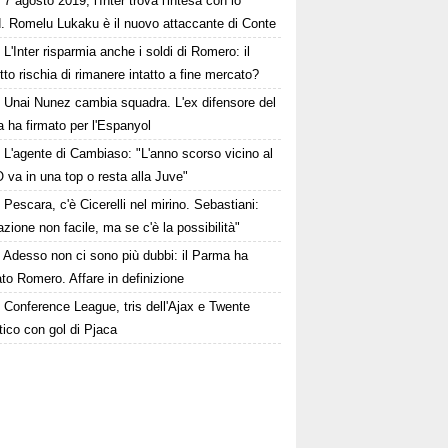
7 agosto 2019, l'Inter trova l'intesa con lo
d. Romelu Lukaku è il nuovo attaccante di Conte
L'Inter risparmia anche i soldi di Romero: il
tto rischia di rimanere intatto a fine mercato?
Unai Nunez cambia squadra. L'ex difensore del
 ha firmato per l'Espanyol
L'agente di Cambiaso: "L'anno scorso vicino al
O va in una top o resta alla Juve"
Pescara, c'è Cicerelli nel mirino. Sebastiani:
zione non facile, ma se c'è la possibilità"
Adesso non ci sono più dubbi: il Parma ha
to Romero. Affare in definizione
Conference League, tris dell'Ajax e Twente
tico con gol di Pjaca