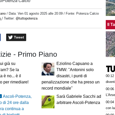
o/Potenza Calcio
iano
/ Data:
Ven 01 agosto 2025 alle 20:09
/ Fonte: Potenza Calcio
ne
/ Twitter:
@tuttopotenza
Il 
Tweet
tizie - Primo Piano
ui già su
Eziolino Capuano a
ram? Se la
TMW: "Antonini solo
a è no... è il
disastri, i punti di
00:12
divent
 per rimediare!
penalizzazione che ha preso un
record mondiale"
00:06
L'Arse
Ascoli-Potenza,
Sarà Gabriele Sacchi ad
A
00:04
 di 24 ore dalla
arbitrare Ascoli-Potenza
con la
ra continua a
 di biglietti