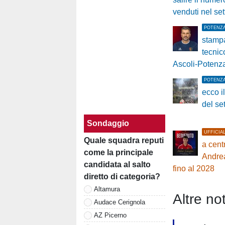
venduti nel set
POTENZ
stampa
tecnico
Ascoli-Potenz
POTENZ
ecco i
del set
Sondaggio
UFFICIA
Quale squadra reputi
a cent
come la principale
Andrea
candidata al salto
fino al 2028
diretto di categoria?
Altamura
Altre not
Audace Cerignola
AZ Picerno