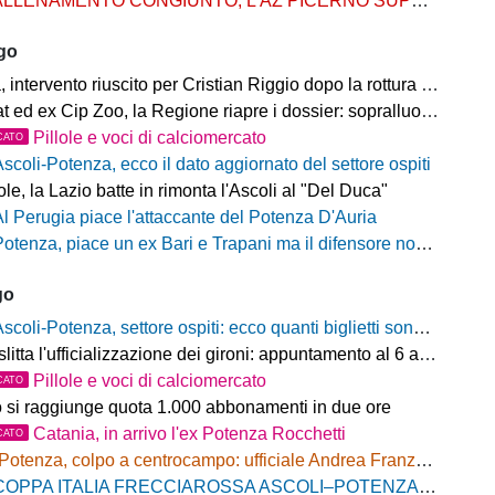
LLENAMENTO CONGIUNTO, L’AZ PICERNO SUPERA L’AS MELFI
ago
ntervento riuscito per Cristian Riggio dopo la rottura del crociato
 ed ex Cip Zoo, la Regione riapre i dossier: sopralluogo di Bardi
Pillole e voci di calciomercato
CATO
Ascoli-Potenza, ecco il dato aggiornato del settore ospiti
e, la Lazio batte in rimonta l'Ascoli al "Del Duca"
Al Perugia piace l'attaccante del Potenza D'Auria
otenza, piace un ex Bari e Trapani ma il difensore non vestirà rossoblù
go
scoli-Potenza, settore ospiti: ecco quanti biglietti sono stati venduti finora
litta l'ufficializzazione dei gironi: appuntamento al 6 agosto
Pillole e voci di calciomercato
CATO
o si raggiunge quota 1.000 abbonamenti in due ore
Catania, in arrivo l'ex Potenza Rocchetti
CATO
Potenza, colpo a centrocampo: ufficiale Andrea Franzolini, firma fino al 2028
OPPA ITALIA FRECCIAROSSA ASCOLI–POTENZA: BIGLIETTI SETTORE OSPITI IN VENDITA