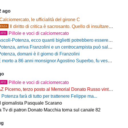
2 ago
Calciomercato, le ufficialità del girone C
Il diritto di critica è sacrosanto. Quello di insultare, no!
ENZA
Pillole e voci di calciomercato
CATO
scoli-Potenza, ecco quanti biglietti potrebbero essere disponibili per il settore ospiti
otenza, arriva Franzolini e un centrocampista può salutare
Potenza, domani è il giorno di Franzolini
 morto a 86 anni monsignor Agostino Superbo, fu vescovo di Potenza
go
Pillole e voci di calciomercato
CATO
Z Picerno, terzo posto al Memorial Donato Russo vinto dal Crotone
l Potenza farà di tutto per trattenere Felippe ma...
il giornalista Pasquale Scarano
 Tv di patron Donato Macchia torna sul canale 82
ug