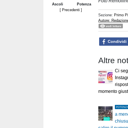
Foto Remollin
Ascoli
Potenza
[ Precedenti ]
Sezione:
Primo P
Autore: Redazio
vedi letture
Condividi
Altre no
Ci seg
Instag
rispost
momento giusto
POTENZ
a meno
chiusu
salire il numero