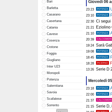
Giovedì 06 
Bari
Barletta
U
23:23
POTENZA
Casarano
23:10
POTENZA
Ci segui già
Casertana
22:30
Eziolino Capuan
Catania
21:21
As
21:10
POTENZA
Cavese
20:39
CALCIOMER
Cosenza
Sarà Gab
19:24
Crotone
C
19:08
POTENZA
Foggia
P
18:45
POTENZA
Giugliano
P
18:28
PICERNO
Inter U23
Serie D 2026
13:26
Monopoli
Potenza
Mercoledì 0
Salernitana
A
23:18
POTENZA
Savoia
P
22:00
POTENZA
Scafatese
21:37
CALCIOMER
Sorrento
Serie D, il 
21:15
PICERNO