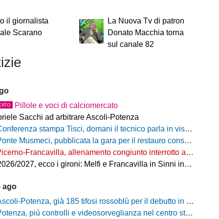
o il giornalista
La Nuova Tv di patron
ale Scarano
Donato Macchia torna
sul canale 82
izie
ago
Pillole e voci di calciomercato
CATO
riele Sacchi ad arbitrare Ascoli-Potenza
onferenza stampa Tisci, domani il tecnico parla in vista di Ascoli-Potenza
onte Musmeci, pubblicata la gara per il restauro conservativo
icerno-Francavilla, allenamento congiunto interrotto al termine del primo tempo
/2027, ecco i gironi: Melfi e Francavilla in Sinni insieme nel Girone H
5 ago
scoli-Potenza, già 185 tifosi rossoblù per il debutto in Coppa Italia Frecciarossa
otenza, più controlli e videosorveglianza nel centro storico: il Comitato per la sicurezza rafforza le misure