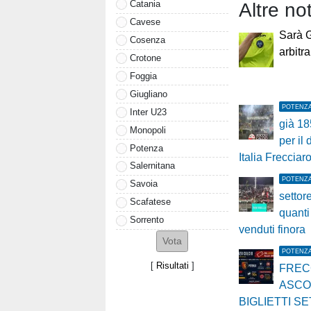
Catania
Altre no
Cavese
Sarà G
Cosenza
arbitr
Crotone
Foggia
Giugliano
POTENZ
Inter U23
già 18
Monopoli
per il
Potenza
Italia Frecciar
Salernitana
POTENZ
Savoia
settor
Scafatese
quanti 
Sorrento
venduti finora
POTENZ
[
Risultati
]
FREC
ASCO
BIGLIETTI SE