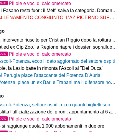
Pillole e voci di calciomercato
CATO
Fasano resta fuori: il Melfi salva la categoria. Domani l'attesa per i gironi
LLENAMENTO CONGIUNTO, L’AZ PICERNO SUPERA L’AS MELFI
ago
ntervento riuscito per Cristian Riggio dopo la rottura del crociato
 ed ex Cip Zoo, la Regione riapre i dossier: sopralluogo di Bardi
Pillole e voci di calciomercato
CATO
Ascoli-Potenza, ecco il dato aggiornato del settore ospiti
e, la Lazio batte in rimonta l'Ascoli al "Del Duca"
Al Perugia piace l'attaccante del Potenza D'Auria
otenza, piace un ex Bari e Trapani ma il difensore non vestirà rossoblù
go
scoli-Potenza, settore ospiti: ecco quanti biglietti sono stati venduti finora
litta l'ufficializzazione dei gironi: appuntamento al 6 agosto
Pillole e voci di calciomercato
CATO
o si raggiunge quota 1.000 abbonamenti in due ore