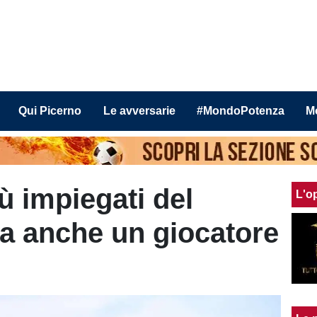
Qui Picerno
Le avversarie
#MondoPotenza
M
iù impiegati del
L'o
a anche un giocatore