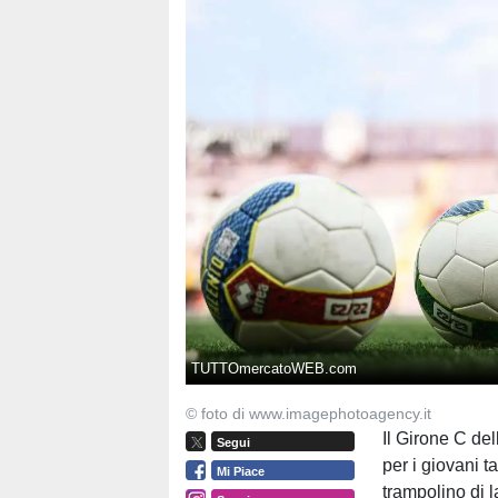
TUTTOmercatoWEB.com
© foto di www.imagephotoagency.it
Il Girone C del
Segui
per i giovani t
Mi Piace
trampolino di 