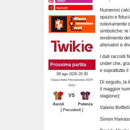
Segui
Iscriviti
Numerosi calci
spazio e fiduc
notoriamente d
simboliche: le
rendimento del
allenatori e di
I dati raccolti
under che, gra
Prossima partita
e soprattutto il
08 ago 2026 20:30
Coppa Italia Frecciarossa 2026-
Di seguito, la 
2027
il maggior nume
VS
stagione):
Ascoli
Potenza
Valerio Boffell
[ Precedenti ]
Simon Harrasse