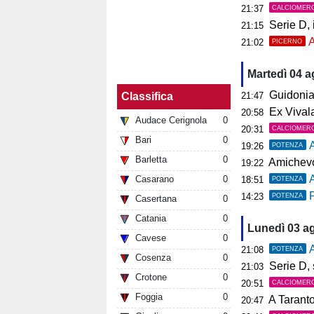
21:37
CALCIOMER
Serie D, il 
21:15
A
21:02
PICERNO
Martedì 04 
Guidonia, i
Classifica
21:47
Ex Vivalat
20:58
Audace Cerignola
0
20:31
CALCIOMER
Bari
0
19:26
POTENZA
Barletta
0
Amichevol
19:22
Casarano
0
18:51
POTENZA
P
14:23
POTENZA
Casertana
0
Catania
0
Lunedì 03 a
Cavese
0
A
21:08
POTENZA
Cosenza
0
Serie D, s
21:03
Crotone
0
20:51
CALCIOMER
Foggia
0
A Tarant
20:47