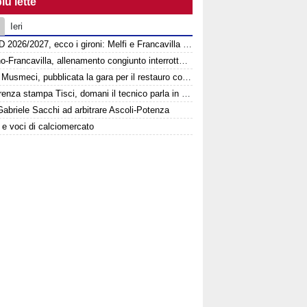
iù lette
Ieri
Serie D 2026/2027, ecco i gironi: Melfi e Francavilla in Sinni insieme nel Girone H
Picerno-Francavilla, allenamento congiunto interrotto al termine del primo tempo
Ponte Musmeci, pubblicata la gara per il restauro conservativo
Conferenza stampa Tisci, domani il tecnico parla in vista di Ascoli-Potenza
abriele Sacchi ad arbitrare Ascoli-Potenza
e e voci di calciomercato