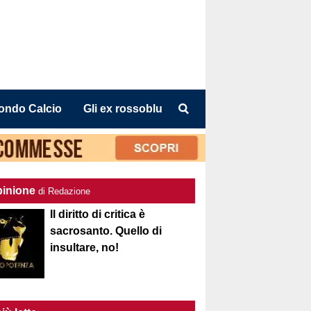
ondo Calcio
Gli ex rossoblu
pinione
di Redazione
Il diritto di critica è
sacrosanto. Quello di
insultare, no!