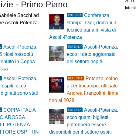
20:11
tizie - Primo Piano
latera
abriele Sacchi ad
Conferenza
POTENZA
are Ascoli-Potenza
stampa Tisci, domani il
tecnico parla in vista di
Ascoli-Potenza
Ascoli-Potenza,
Ascoli-Potenza,
A
POTENZA
5 tifosi rossoblù
ecco il dato aggiornato
 debutto in Coppa
del settore ospiti
ossa
Ascoli-Potenza,
Potenza, colpo
A
UFFICIALE
e ospiti: ecco
a centrocampo: ufficiale
biglietti sono stati
Andrea Franzolini, firma
fino al 2028
COPPA ITALIA
Ascoli-Potenza,
A
POTENZA
CIAROSSA
ecco quanti biglietti
LI–POTENZA:
potrebbero essere
TTORE OSPITI IN
disponibili per il settore ospiti