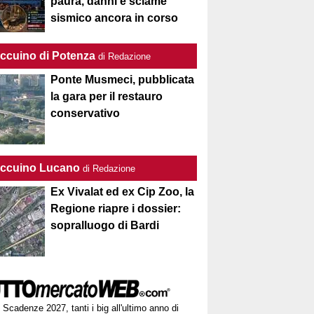
paura, danni e sciame
sismico ancora in corso
Taccuino di Potenza
di Redazione
Ponte Musmeci, pubblicata
la gara per il restauro
conservativo
Taccuino Lucano
di Redazione
Ex Vivalat ed ex Cip Zoo, la
Regione riapre i dossier:
sopralluogo di Bardi
Scadenze 2027, tanti i big all'ultimo anno di