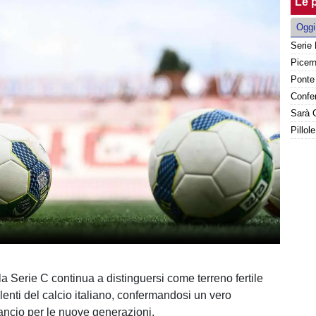
Le p
Oggi
Sarà G
Pillol
la Serie C continua a distinguersi come terreno fertile
alenti del calcio italiano, confermandosi un vero
lancio per le nuove generazioni.