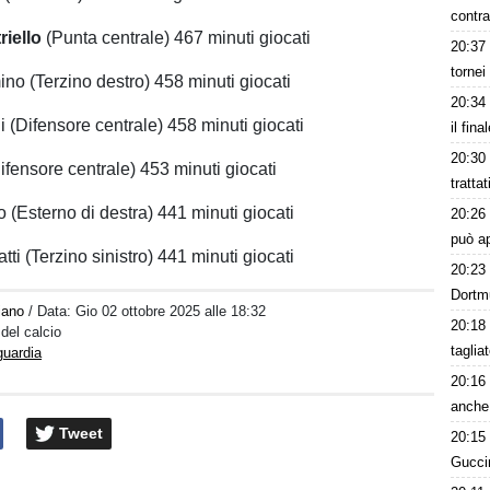
contra
iello
(Punta centrale) 467 minuti giocati
20:37
tornei
no (Terzino destro) 458 minuti giocati
20:34
i (Difensore centrale) 458 minuti giocati
il fina
20:30
ifensore centrale) 453 minuti giocati
tratta
 (Esterno di destra) 441 minuti giocati
20:26
può a
i (Terzino sinistro) 441 minuti giocati
20:23
Dortm
iano
/ Data:
Gio 02 ottobre 2025 alle 18:32
20:18
 del calcio
taglia
guardia
20:16
anche 
Tweet
20:15
Guccin