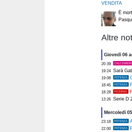
VENDITA
È mort
Pasqu
Altre not
Giovedì 06 
20:39
CALCIOMER
Sarà Gab
19:24
C
19:08
POTENZA
P
18:45
POTENZA
P
18:28
PICERNO
Serie D 2026
13:26
Mercoledì 0
A
23:18
POTENZA
P
22:00
POTENZA