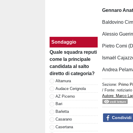
Gennaro Anatr
Baldovino Cimi
Alessio Guerin
Sondaggio
Pietro Comi (D
Quale squadra reputi
Ismaël Cajazzo
come la principale
candidata al salto
Andrea Pelamatt
diretto di categoria?
Altamura
Sezione:
Primo P
Audace Cerignola
/ Fonte: notiziario
Autore: Marco La
AZ Picerno
vedi letture
Bari
Barletta
Condividi
Casarano
Casertana