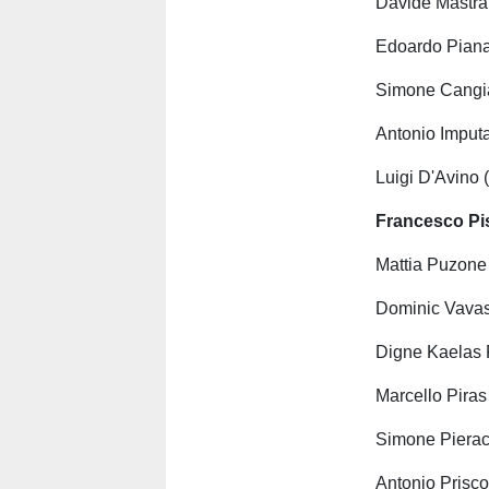
Davide Mastran
Edoardo Piana 
Simone Cangiar
Antonio Imputa
Luigi D'Avino 
Francesco Pis
Mattia Puzone 
Dominic Vavass
Digne Kaelas 
Marcello Piras 
Simone Pieracc
Antonio Prisco