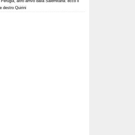
Perugia, altro arrivo dalla Salernitana: ecco il
le destro Quirini