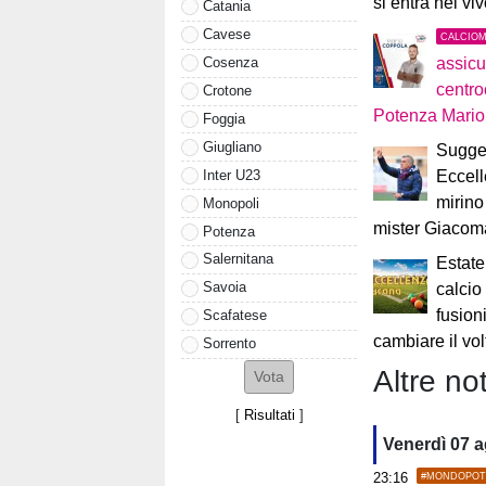
si entra nel vi
Catania
Cavese
CALCIO
Cosenza
assicu
centro
Crotone
Potenza Mari
Foggia
Giugliano
Sugges
Inter U23
Eccell
mirino
Monopoli
mister Giacom
Potenza
Salernitana
Estate
Savoia
calcio
fusion
Scafatese
cambiare il vol
Sorrento
Altre not
[
Risultati
]
Venerdì 07 
23:16
#MONDOPOT