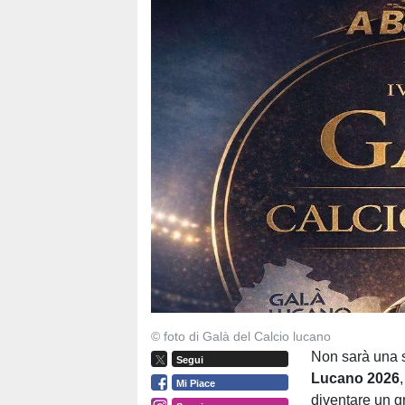
© foto di Galà del Calcio lucano
Non sarà una s
Segui
Lucano 2026
Mi Piace
diventare un g