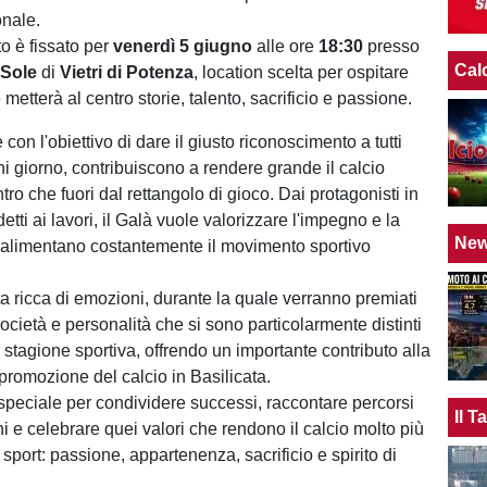
onale.
o è fissato per
venerdì 5 giugno
alle ore
18:30
presso
Cal
 Sole
di
Vietri di Potenza
, location scelta per ospitare
metterà al centro storie, talento, sacrificio e passione.
con l'obiettivo di dare il giusto riconoscimento a tutti
ni giorno, contribuiscono a rendere grande il calcio
tro che fuori dal rettangolo di gioco. Dai protagonisti in
tti ai lavori, il Galà vuole valorizzare l'impegno e la
Ne
alimentano costantemente il movimento sportivo
a ricca di emozioni, durante la quale verranno premiati
, società e personalità che si sono particolarmente distinti
 stagione sportiva, offrendo un importante contributo alla
 promozione del calcio in Basilicata.
peciale per condividere successi, raccontare percorsi
Il 
i e celebrare quei valori che rendono il calcio molto più
sport: passione, appartenenza, sacrificio e spirito di