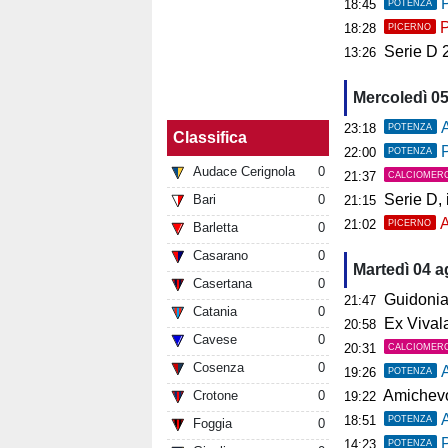
P
18:45
POTENZA
P
18:28
PICERNO
Serie D 2026
13:26
Mercoledì 0
A
23:18
POTENZA
Classifica
P
22:00
POTENZA
Audace Cerignola
0
21:37
CALCIOMER
Serie D, il 
Bari
0
21:15
A
21:02
PICERNO
Barletta
0
Casarano
0
Martedì 04 
Casertana
0
Guidonia, i
21:47
Catania
0
Ex Vivalat
20:58
Cavese
0
20:31
CALCIOMER
Cosenza
0
19:26
POTENZA
Amichevol
Crotone
0
19:22
18:51
POTENZA
Foggia
0
P
14:23
POTENZA