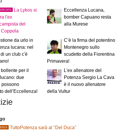
vo
La Lykos si
Eccellenza Lucana,
MERCATO
ra l'ex
bomber Capuano resta
campista del
alla Murese
o Coppola
tione da urlo in
C’è la firma del potentino
enza lucana: nel
Montenegro sullo
 di un club c'è
scudetto della Fiorentina
arro!
Primavera!
 bollente per il
L'ex allenatore del
 lucano: due
Potenza Sergio La Cava
i possono
è il nuovo allenatore
to dell’Eccellenza!
della Vultur
izie
ago
TuttoPotenza sarà al "Del Duca"
ENZA