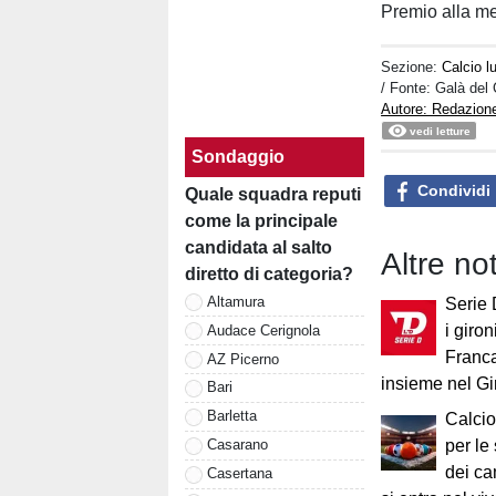
Premio alla m
Sezione:
Calcio 
/ Fonte: Galà del
Autore: Redazio
vedi letture
Sondaggio
Condividi
Quale squadra reputi
come la principale
candidata al salto
Altre no
diretto di categoria?
Altamura
Serie 
i giron
Audace Cerignola
Franca
AZ Picerno
insieme nel G
Bari
Barletta
Calcio
per le
Casarano
dei ca
Casertana