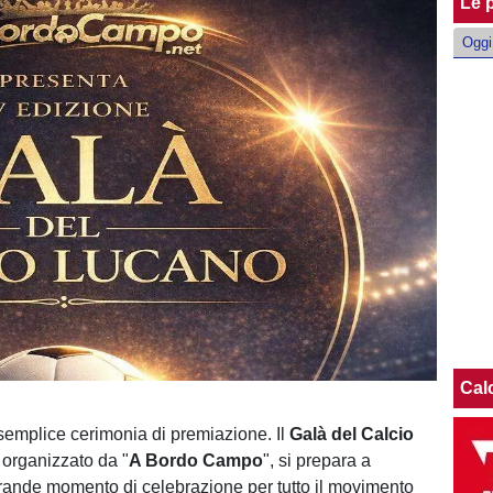
Le p
Oggi
Cal
emplice cerimonia di premiazione. Il
Galà del Calcio
, organizzato da "
A Bordo Campo
", si prepara a
rande momento di celebrazione per tutto il movimento