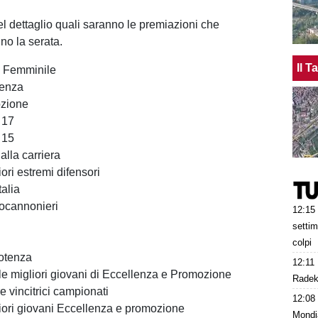
 dettaglio quali saranno le premiazioni che
no la serata.
Il 
 Femminile
lenza
zione
 17
 15
alla carriera
ori estremi difensori
alia
ocannonieri
12:15
settim
colpi
otenza
12:11
e migliori giovani di Eccellenza e Promozione
Radek 
 vincitrici campionati
12:08
iori giovani Eccellenza e promozione
Mondi