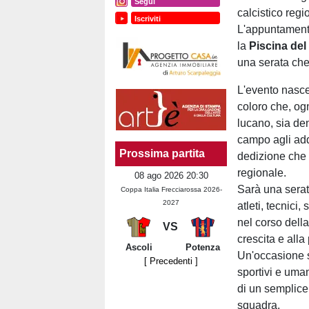
Segui
calcistico regi
Iscriviti
L'appuntament
la
Piscina del
una serata che 
L'evento nasce 
coloro che, og
lucano, sia den
campo agli adde
Prossima partita
dedizione che 
regionale.
08 ago 2026 20:30
Sarà una serat
Coppa Italia Frecciarossa 2026-
2027
atleti, tecnici
nel corso della
VS
crescita e alla
Ascoli
Potenza
Un'occasione s
[ Precedenti ]
sportivi e uman
di un semplice 
squadra.