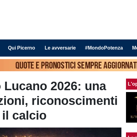
Qui Picerno
Le avversarie
#MondoPotenza
M
o Lucano 2026: una
L'o
zioni, riconoscimenti
il calcio