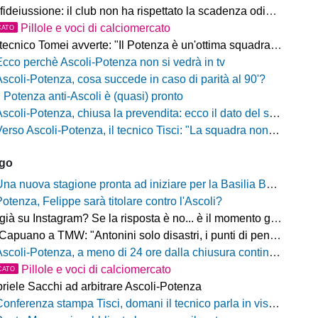
fideiussione: il club non ha rispettato la scadenza odierna
Pillole e voci di calciomercato
CATO
ecnico Tomei avverte: "Il Potenza è un'ottima squadra, sarà un test probante"
Ecco perchè Ascoli-Potenza non si vedrà in tv
Ascoli-Potenza, cosa succede in caso di parità al 90'?
Il Potenza anti-Ascoli è (quasi) pronto
scoli-Potenza, chiusa la prevendita: ecco il dato del settore ospiti
rso Ascoli-Potenza, il tecnico Tisci: "La squadra non deve vivere questa sfida come una rivincita dei playoff, ai tifosi dico di godersi la trasferta"
ago
na nuova stagione pronta ad iniziare per la Basilia Basket Potenza
Potenza, Felippe sarà titolare contro l'Ascoli?
 su Instagram? Se la risposta è no... è il momento giusto per rimediare!
o a TMW: "Antonini solo disastri, i punti di penalizzazione che ha preso un record mondiale"
coli-Potenza, a meno di 24 ore dalla chiusura continua a salire il numero di biglietti venduti nel settore ospiti
Pillole e voci di calciomercato
CATO
riele Sacchi ad arbitrare Ascoli-Potenza
onferenza stampa Tisci, domani il tecnico parla in vista di Ascoli-Potenza