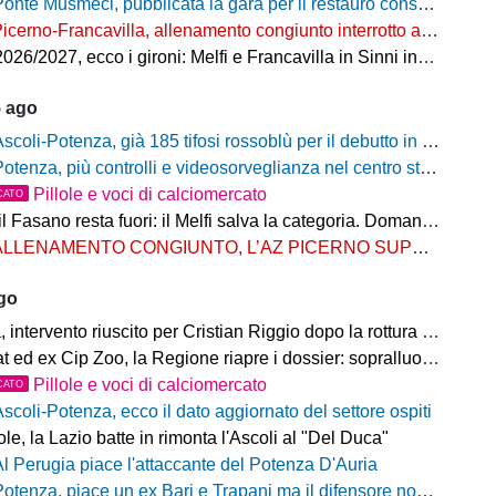
onte Musmeci, pubblicata la gara per il restauro conservativo
icerno-Francavilla, allenamento congiunto interrotto al termine del primo tempo
/2027, ecco i gironi: Melfi e Francavilla in Sinni insieme nel Girone H
5 ago
scoli-Potenza, già 185 tifosi rossoblù per il debutto in Coppa Italia Frecciarossa
otenza, più controlli e videosorveglianza nel centro storico: il Comitato per la sicurezza rafforza le misure
Pillole e voci di calciomercato
CATO
Fasano resta fuori: il Melfi salva la categoria. Domani l'attesa per i gironi
LLENAMENTO CONGIUNTO, L’AZ PICERNO SUPERA L’AS MELFI
ago
ntervento riuscito per Cristian Riggio dopo la rottura del crociato
 ed ex Cip Zoo, la Regione riapre i dossier: sopralluogo di Bardi
Pillole e voci di calciomercato
CATO
Ascoli-Potenza, ecco il dato aggiornato del settore ospiti
e, la Lazio batte in rimonta l'Ascoli al "Del Duca"
Al Perugia piace l'attaccante del Potenza D'Auria
otenza, piace un ex Bari e Trapani ma il difensore non vestirà rossoblù