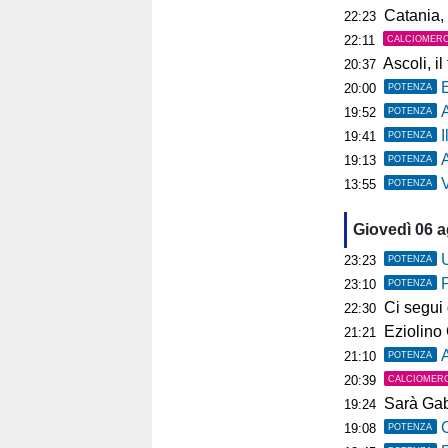
Catania, 
22:23
22:11
CALCIOMER
Ascoli, il t
20:37
20:00
POTENZA
19:52
POTENZA
19:41
POTENZA
A
19:13
POTENZA
Ve
13:55
POTENZA
Giovedì 06 
U
23:23
POTENZA
23:10
POTENZA
Ci segui già
22:30
Eziolino Capuan
21:21
As
21:10
POTENZA
20:39
CALCIOMER
Sarà Gab
19:24
C
19:08
POTENZA