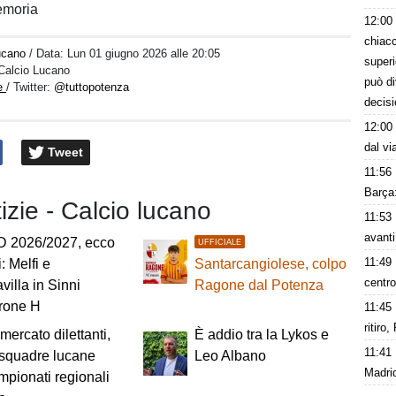
emoria
12:00
chiacc
lucano
/ Data:
Lun 01 giugno 2026 alle 20:05
superi
 Calcio Lucano
può d
ne
/ Twitter:
@tuttopotenza
decisi
12:00
dal vi
Tweet
11:56
Barça:
tizie - Calcio lucano
11:53
avanti
D 2026/2027, ecco
UFFICIALE
11:49
i: Melfi e
Santarcangiolese, colpo
centro
villa in Sinni
Ragone dal Potenza
irone H
11:45
ritiro
mercato dilettanti,
È addio tra la Lykos e
11:41
 squadre lucane
Leo Albano
Madrid
mpionati regionali