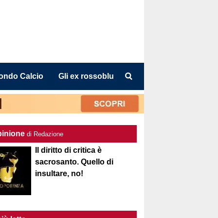
ondo Calcio
Gli ex rossoblu
pinione
di Redazione
Il diritto di critica è
sacrosanto. Quello di
insultare, no!