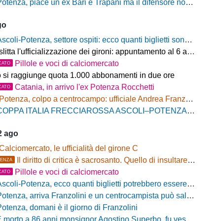
otenza, piace un ex Bari e Trapani ma il difensore non vestirà rossoblù
go
scoli-Potenza, settore ospiti: ecco quanti biglietti sono stati venduti finora
litta l'ufficializzazione dei gironi: appuntamento al 6 agosto
Pillole e voci di calciomercato
CATO
o si raggiunge quota 1.000 abbonamenti in due ore
Catania, in arrivo l'ex Potenza Rocchetti
CATO
Potenza, colpo a centrocampo: ufficiale Andrea Franzolini, firma fino al 2028
OPPA ITALIA FRECCIAROSSA ASCOLI–POTENZA: BIGLIETTI SETTORE OSPITI IN VENDITA
2 ago
Calciomercato, le ufficialità del girone C
Il diritto di critica è sacrosanto. Quello di insultare, no!
ENZA
Pillole e voci di calciomercato
CATO
scoli-Potenza, ecco quanti biglietti potrebbero essere disponibili per il settore ospiti
otenza, arriva Franzolini e un centrocampista può salutare
Potenza, domani è il giorno di Franzolini
 morto a 86 anni monsignor Agostino Superbo, fu vescovo di Potenza