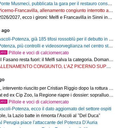
onte Musmeci, pubblicata la gara per il restauro conservativo
icerno-Francavilla, allenamento congiunto interrotto al termine del primo tempo
/2027, ecco i gironi: Melfi e Francavilla in Sinni insieme nel Girone H
5 ago
scoli-Potenza, già 185 tifosi rossoblù per il debutto in Coppa Italia Frecciarossa
otenza, più controlli e videosorveglianza nel centro storico: il Comitato per la sicurezza rafforza le misure
Pillole e voci di calciomercato
CATO
Fasano resta fuori: il Melfi salva la categoria. Domani l'attesa per i gironi
LLENAMENTO CONGIUNTO, L’AZ PICERNO SUPERA L’AS MELFI
ago
ntervento riuscito per Cristian Riggio dopo la rottura del crociato
 ed ex Cip Zoo, la Regione riapre i dossier: sopralluogo di Bardi
Pillole e voci di calciomercato
CATO
Ascoli-Potenza, ecco il dato aggiornato del settore ospiti
e, la Lazio batte in rimonta l'Ascoli al "Del Duca"
Al Perugia piace l'attaccante del Potenza D'Auria