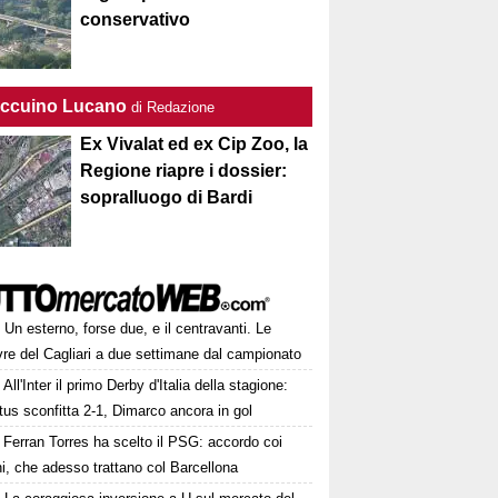
conservativo
Taccuino Lucano
di Redazione
Ex Vivalat ed ex Cip Zoo, la
Regione riapre i dossier:
sopralluogo di Bardi
Un esterno, forse due, e il centravanti. Le
re del Cagliari a due settimane dal campionato
All'Inter il primo Derby d'Italia della stagione:
us sconfitta 2-1, Dimarco ancora in gol
Ferran Torres ha scelto il PSG: accordo coi
ni, che adesso trattano col Barcellona