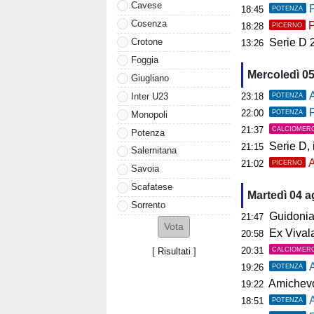
Cavese
P
18:45
POTENZA
Cosenza
P
18:28
PICERNO
Crotone
Serie D 2026
13:26
Foggia
Mercoledì 0
Giugliano
A
Inter U23
23:18
POTENZA
P
22:00
POTENZA
Monopoli
21:37
CALCIOMER
Potenza
Serie D, il 
21:15
Salernitana
A
21:02
PICERNO
Savoia
Scafatese
Martedì 04 
Sorrento
Guidonia, i
21:47
Ex Vivalat
20:58
20:31
CALCIOMER
[
Risultati
]
19:26
POTENZA
Amichevol
19:22
18:51
POTENZA