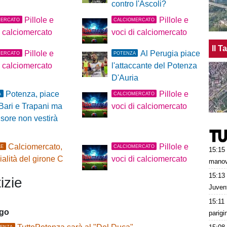
contro l'Ascoli?
Pillole e
Pillole e
MERCATO
CALCIOMERCATO
i calciomercato
voci di calciomercato
Il 
Pillole e
Al Perugia piace
MERCATO
POTENZA
i calciomercato
l'attaccante del Potenza
D'Auria
Potenza, piace
Pillole e
A
CALCIOMERCATO
Bari e Trapani ma
voci di calciomercato
ensore non vestirà
Calciomercato,
Pillole e
LE
CALCIOMERCATO
15:15
cialità del girone C
voci di calciomercato
manov
15:13
izie
Juvent
15:11
ago
parigi
ENZA