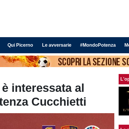
Qui Picerno
Le avversarie
#MondoPotenza
M
L'o
è interessata al
otenza Cucchietti