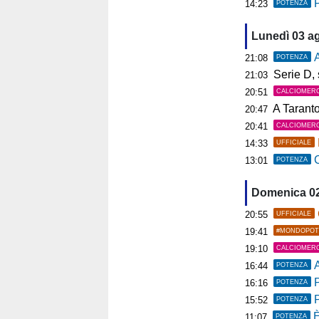
P
14:23
POTENZA
Lunedì 03 a
A
21:08
POTENZA
Serie D, s
21:03
20:51
CALCIOMER
A Tarant
20:47
20:41
CALCIOMER
14:33
UFFICIALE
C
13:01
POTENZA
Domenica 0
20:55
UFFICIALE
19:41
#MONDOPOT
19:10
CALCIOMER
A
16:44
POTENZA
P
16:16
POTENZA
15:52
POTENZA
È
11:07
POTENZA