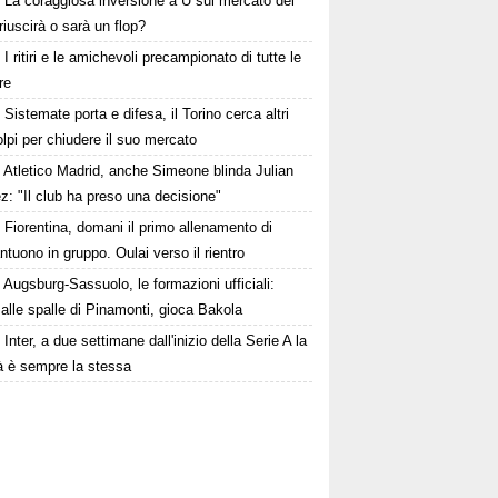
La coraggiosa inversione a U sul mercato del
riuscirà o sarà un flop?
I ritiri e le amichevoli precampionato di tutte le
re
Sistemate porta e difesa, il Torino cerca altri
lpi per chiudere il suo mercato
Atletico Madrid, anche Simeone blinda Julian
z: "Il club ha preso una decisione"
Fiorentina, domani il primo allenamento di
tuono in gruppo. Oulai verso il rientro
Augsburg-Sassuolo, le formazioni ufficiali:
alle spalle di Pinamonti, gioca Bakola
Inter, a due settimane dall'inizio della Serie A la
tà è sempre la stessa