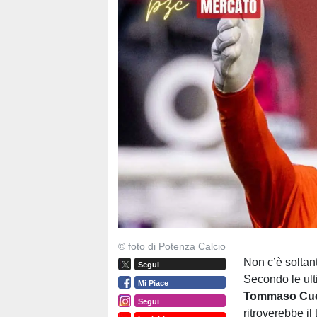
© foto di Potenza Calcio
Non c’è solta
Segui
Secondo le ult
Mi Piace
Tommaso Cuc
Segui
ritroverebbe il