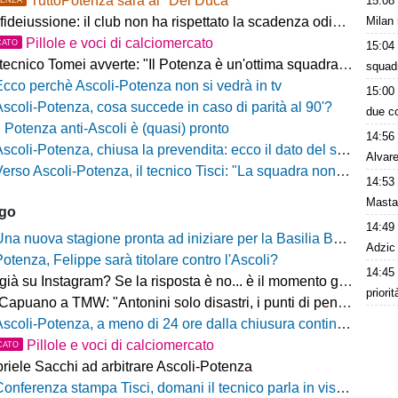
TuttoPotenza sarà al "Del Duca"
15:08
Milan 
fideiussione: il club non ha rispettato la scadenza odierna
Pillole e voci di calciomercato
CATO
15:04
ecnico Tomei avverte: "Il Potenza è un'ottima squadra, sarà un test probante"
squad
Ecco perchè Ascoli-Potenza non si vedrà in tv
15:00
Ascoli-Potenza, cosa succede in caso di parità al 90'?
due co
Il Potenza anti-Ascoli è (quasi) pronto
14:56
scoli-Potenza, chiusa la prevendita: ecco il dato del settore ospiti
Alvare
rso Ascoli-Potenza, il tecnico Tisci: "La squadra non deve vivere questa sfida come una rivincita dei playoff, ai tifosi dico di godersi la trasferta"
14:53
Mastan
ago
14:49
na nuova stagione pronta ad iniziare per la Basilia Basket Potenza
Adzic 
Potenza, Felippe sarà titolare contro l'Ascoli?
14:45
 su Instagram? Se la risposta è no... è il momento giusto per rimediare!
priori
o a TMW: "Antonini solo disastri, i punti di penalizzazione che ha preso un record mondiale"
coli-Potenza, a meno di 24 ore dalla chiusura continua a salire il numero di biglietti venduti nel settore ospiti
Pillole e voci di calciomercato
CATO
riele Sacchi ad arbitrare Ascoli-Potenza
onferenza stampa Tisci, domani il tecnico parla in vista di Ascoli-Potenza