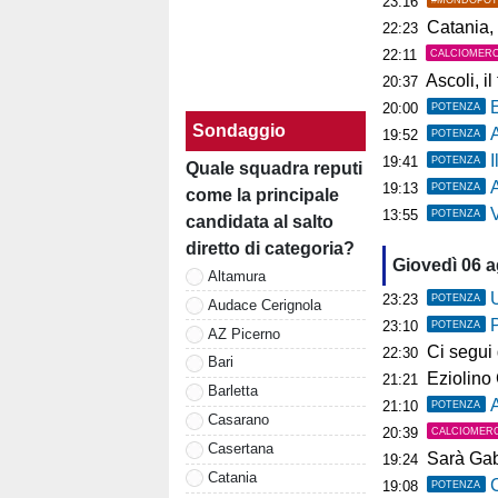
23:16
Catania, 
22:23
22:11
CALCIOMER
Ascoli, il t
20:37
20:00
POTENZA
Sondaggio
19:52
POTENZA
19:41
POTENZA
Quale squadra reputi
A
19:13
POTENZA
come la principale
Ve
13:55
POTENZA
candidata al salto
diretto di categoria?
Giovedì 06 
Altamura
U
23:23
POTENZA
Audace Cerignola
23:10
POTENZA
AZ Picerno
Ci segui già
22:30
Bari
Eziolino Capuan
21:21
Barletta
As
21:10
POTENZA
Casarano
20:39
CALCIOMER
Casertana
Sarà Gab
19:24
Catania
C
19:08
POTENZA