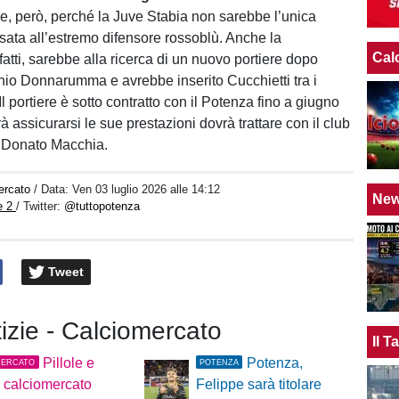
ne, però, perché la Juve Stabia non sarebbe l’unica
ssata all’estremo difensore rossoblù. Anche la
Cal
fatti, sarebbe alla ricerca di un nuovo portiere dopo
onio Donnarumma e avrebbe inserito Cucchietti tra i
. Il portiere è sotto contratto con il Potenza fino a giugno
à assicurarsi le sue prestazioni dovrà trattare con il club
e Donato Macchia.
ercato
/ Data:
Ven 03 luglio 2026 alle 14:12
Ne
e 2
/ Twitter:
@tuttopotenza
Tweet
tizie - Calciomercato
Il 
Pillole e
Potenza,
MERCATO
POTENZA
i calciomercato
Felippe sarà titolare