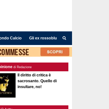
ondo Calcio
Gli ex rossoblu
pinione
di Redazione
Il diritto di critica è
sacrosanto. Quello di
insultare, no!