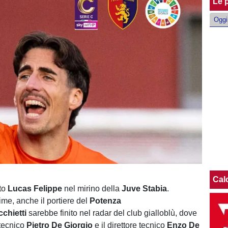
Le p
Oggi
Cal
nto
Lucas Felippe
nel mirino della
Juve Stabia
.
ime, anche il portiere del
Potenza
chietti
sarebbe finito nel radar del club gialloblù, dove
 tecnico
Pietro De Giorgio
e il direttore tecnico
Enzo De