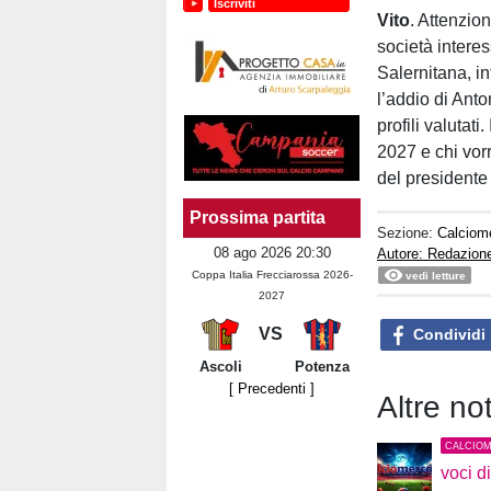
Iscriviti
Vito
. Attenzio
società intere
Salernitana, in
l’addio di Ant
profili valutati
2027 e chi vorr
del president
Prossima partita
Sezione:
Calciom
08 ago 2026 20:30
Autore: Redazion
Coppa Italia Frecciarossa 2026-
vedi letture
2027
VS
Condividi
Ascoli
Potenza
[ Precedenti ]
Altre no
CALCIO
voci d