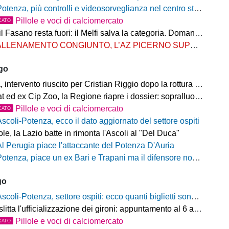
otenza, più controlli e videosorveglianza nel centro storico: il Comitato per la sicurezza rafforza le misure
Pillole e voci di calciomercato
CATO
Fasano resta fuori: il Melfi salva la categoria. Domani l'attesa per i gironi
LLENAMENTO CONGIUNTO, L’AZ PICERNO SUPERA L’AS MELFI
ago
ntervento riuscito per Cristian Riggio dopo la rottura del crociato
 ed ex Cip Zoo, la Regione riapre i dossier: sopralluogo di Bardi
Pillole e voci di calciomercato
CATO
Ascoli-Potenza, ecco il dato aggiornato del settore ospiti
e, la Lazio batte in rimonta l'Ascoli al "Del Duca"
Al Perugia piace l'attaccante del Potenza D'Auria
otenza, piace un ex Bari e Trapani ma il difensore non vestirà rossoblù
go
scoli-Potenza, settore ospiti: ecco quanti biglietti sono stati venduti finora
litta l'ufficializzazione dei gironi: appuntamento al 6 agosto
Pillole e voci di calciomercato
CATO