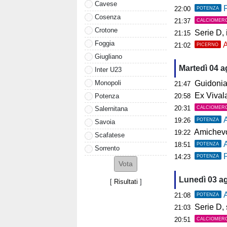
Cavese
P
22:00
POTENZA
Cosenza
21:37
CALCIOMER
Crotone
Serie D, il 
21:15
Foggia
A
21:02
PICERNO
Giugliano
Martedì 04 
Inter U23
Monopoli
Guidonia, i
21:47
Ex Vivalat
Potenza
20:58
20:31
CALCIOMER
Salernitana
19:26
POTENZA
Savoia
Amichevol
19:22
Scafatese
18:51
POTENZA
Sorrento
P
14:23
POTENZA
Lunedì 03 a
[
Risultati
]
A
21:08
POTENZA
Serie D, s
21:03
20:51
CALCIOMER