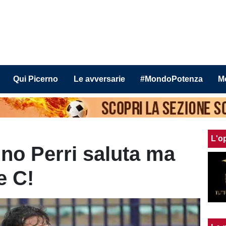
Qui Picerno
Le avversarie
#MondoPotenza
M
L'o
zino Perri saluta ma
e C!