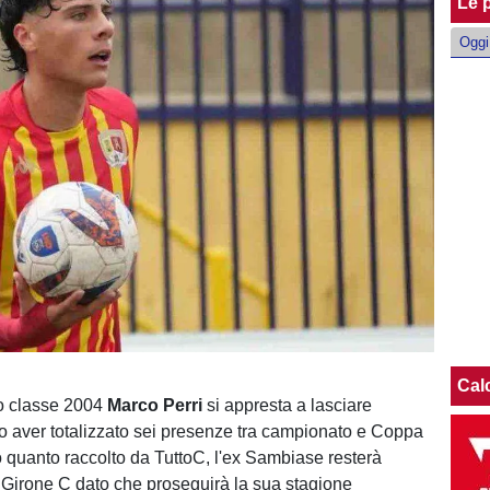
Le p
Oggi
Cal
tro classe 2004
Marco Perri
si appresta a lasciare
o aver totalizzato sei presenze tra campionato e Coppa
o quanto raccolto da TuttoC, l'ex Sambiase resterà
Girone C dato che proseguirà la sua stagione