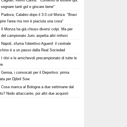
Cagliari, Kevin Carlos: "Contento di essere qui.
 segnare tanti gol e giocare bene"
Padova, Calabro dopo il 3-3 col Monza: "Bravi
pire l'area ma non è piaciuta una cosa"
Il Monza ha già chiuso diversi colpi. Ma per
o del campionato Juric aspetta altri rinforzi
Napoli, sfuma l'obiettivo Aguerd: il centrale
chino è a un passo dalla Real Sociedad
I ritiri e le amichevoli precampionato di tutte le
re
Genoa, i convocati per il Deportivo: prima
ta per Djibril Sow
Cosa manca al Bologna a due settimane dal
o? Nodo attaccante, poi altri due acquisti