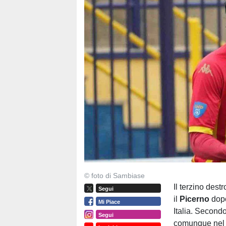
© foto di Sambiase
Il terzino des
Segui
il
Picerno
dop
Mi Piace
Italia. Second
Segui
comunque nel 