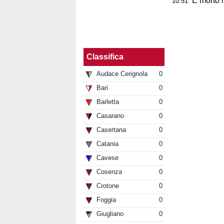
È morto 
10:51
Classifica
Audace Cerignola
0
Bari
0
Barletta
0
Casarano
0
Casertana
0
Catania
0
Cavese
0
Cosenza
0
Crotone
0
Foggia
0
Giugliano
0