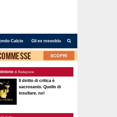
ondo Calcio
Gli ex rossoblu
pinione
di Redazione
Il diritto di critica è
sacrosanto. Quello di
insultare, no!