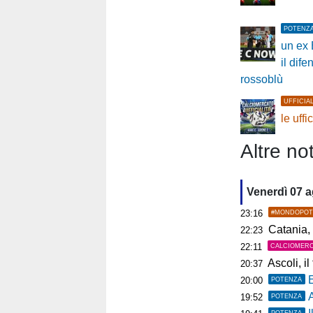
POTENZ
un ex 
il dif
rossoblù
UFFICIA
le uffi
Altre not
Venerdì 07 
23:16
#MONDOPOT
Catania, 
22:23
22:11
CALCIOMER
Ascoli, il t
20:37
20:00
POTENZA
19:52
POTENZA
POTENZA