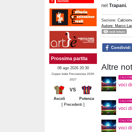
Iscriviti
nel
Trapani.
Sezione:
Calciom
Autore: Marco La
vedi letture
Condividi
Prossima partita
Altre no
08 ago 2026 20:30
Coppa Italia Frecciarossa 2026-
CALCIO
2027
voci d
VS
Ascoli
Potenza
CALCIO
[ Precedenti ]
voci d
CALCIO
voci d