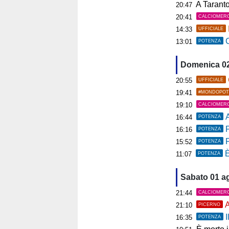
A Tarant
20:47
20:41
CALCIOMER
14:33
UFFICIALE
C
13:01
POTENZA
Domenica 0
20:55
UFFICIALE
19:41
#MONDOPOT
19:10
CALCIOMER
A
16:44
POTENZA
P
16:16
POTENZA
15:52
POTENZA
È
11:07
POTENZA
Sabato 01 a
21:44
CALCIOMER
A
21:10
PICERNO
I
16:35
POTENZA