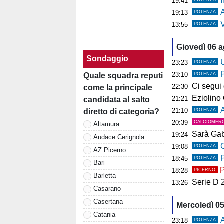
19:41
A
19:13
POTENZA
Ve
13:55
POTENZA
Giovedì 06 
Sondaggio
U
23:23
POTENZA
23:10
POTENZA
Quale squadra reputi
Ci segui già
22:30
come la principale
Eziolino Capuan
21:21
candidata al salto
As
21:10
POTENZA
diretto di categoria?
20:39
CALCIOMER
Altamura
Sarà Gab
19:24
Audace Cerignola
C
19:08
POTENZA
AZ Picerno
P
18:45
POTENZA
Bari
P
18:28
PICERNO
Barletta
Serie D 2026
13:26
Casarano
Casertana
Mercoledì 0
Catania
A
23:18
POTENZA