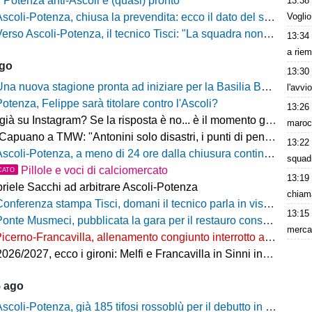
Il Potenza anti-Ascoli è (quasi) pronto
13:38
Voglio
scoli-Potenza, chiusa la prevendita: ecco il dato del settore ospiti
rso Ascoli-Potenza, il tecnico Tisci: "La squadra non deve vivere questa sfida come una rivincita dei playoff, ai tifosi dico di godersi la trasferta"
13:34
a riem
ago
13:30
na nuova stagione pronta ad iniziare per la Basilia Basket Potenza
l'avvi
Potenza, Felippe sarà titolare contro l'Ascoli?
13:26
 su Instagram? Se la risposta è no... è il momento giusto per rimediare!
maroc
o a TMW: "Antonini solo disastri, i punti di penalizzazione che ha preso un record mondiale"
13:22
coli-Potenza, a meno di 24 ore dalla chiusura continua a salire il numero di biglietti venduti nel settore ospiti
squad
Pillole e voci di calciomercato
CATO
13:19
riele Sacchi ad arbitrare Ascoli-Potenza
chiama
onferenza stampa Tisci, domani il tecnico parla in vista di Ascoli-Potenza
13:15
onte Musmeci, pubblicata la gara per il restauro conservativo
mercat
icerno-Francavilla, allenamento congiunto interrotto al termine del primo tempo
/2027, ecco i gironi: Melfi e Francavilla in Sinni insieme nel Girone H
5 ago
scoli-Potenza, già 185 tifosi rossoblù per il debutto in Coppa Italia Frecciarossa