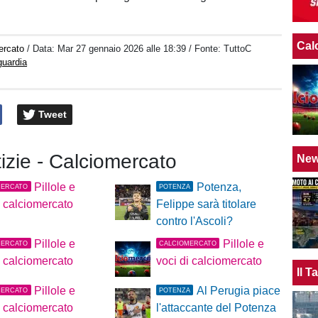
Cal
ercato
/ Data:
Mar 27 gennaio 2026 alle 18:39
/ Fonte: TuttoC
guardia
Tweet
tizie - Calciomercato
Ne
Pillole e
Potenza,
MERCATO
POTENZA
i calciomercato
Felippe sarà titolare
contro l'Ascoli?
Pillole e
Pillole e
MERCATO
CALCIOMERCATO
i calciomercato
voci di calciomercato
Il 
Pillole e
Al Perugia piace
MERCATO
POTENZA
i calciomercato
l'attaccante del Potenza