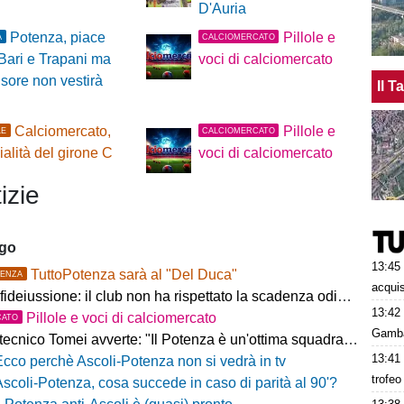
D'Auria
Potenza, piace
Pillole e
A
CALCIOMERCATO
Bari e Trapani ma
voci di calciomercato
ensore non vestirà
Il 
Calciomercato,
Pillole e
LE
CALCIOMERCATO
cialità del girone C
voci di calciomercato
izie
ago
13:45
TuttoPotenza sarà al "Del Duca"
ENZA
acquis
fideiussione: il club non ha rispettato la scadenza odierna
13:42
Pillole e voci di calciomercato
CATO
Gambar
ecnico Tomei avverte: "Il Potenza è un'ottima squadra, sarà un test probante"
13:41
Ecco perchè Ascoli-Potenza non si vedrà in tv
trofeo
Ascoli-Potenza, cosa succede in caso di parità al 90'?