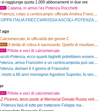
o si raggiunge quota 1.000 abbonamenti in due ore
Catania, in arrivo l'ex Potenza Rocchetti
CATO
Potenza, colpo a centrocampo: ufficiale Andrea Franzolini, firma fino al 2028
OPPA ITALIA FRECCIAROSSA ASCOLI–POTENZA: BIGLIETTI SETTORE OSPITI IN VENDITA
2 ago
Calciomercato, le ufficialità del girone C
Il diritto di critica è sacrosanto. Quello di insultare, no!
ENZA
Pillole e voci di calciomercato
CATO
scoli-Potenza, ecco quanti biglietti potrebbero essere disponibili per il settore ospiti
otenza, arriva Franzolini e un centrocampista può salutare
Potenza, domani è il giorno di Franzolini
 morto a 86 anni monsignor Agostino Superbo, fu vescovo di Potenza
go
Pillole e voci di calciomercato
CATO
Z Picerno, terzo posto al Memorial Donato Russo vinto dal Crotone
l Potenza farà di tutto per trattenere Felippe ma...