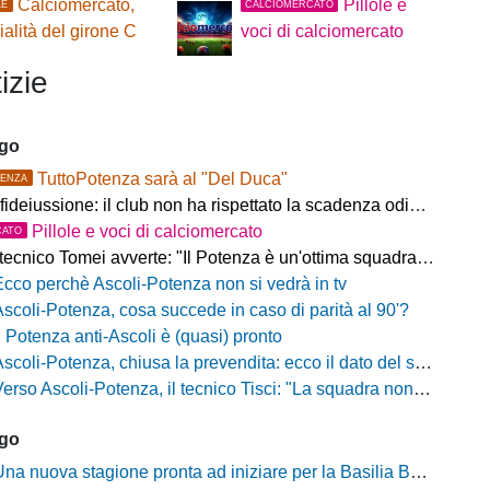
Calciomercato,
Pillole e
LE
CALCIOMERCATO
cialità del girone C
voci di calciomercato
izie
ago
TuttoPotenza sarà al "Del Duca"
ENZA
fideiussione: il club non ha rispettato la scadenza odierna
Pillole e voci di calciomercato
CATO
ecnico Tomei avverte: "Il Potenza è un'ottima squadra, sarà un test probante"
Ecco perchè Ascoli-Potenza non si vedrà in tv
Ascoli-Potenza, cosa succede in caso di parità al 90'?
Il Potenza anti-Ascoli è (quasi) pronto
scoli-Potenza, chiusa la prevendita: ecco il dato del settore ospiti
rso Ascoli-Potenza, il tecnico Tisci: "La squadra non deve vivere questa sfida come una rivincita dei playoff, ai tifosi dico di godersi la trasferta"
ago
na nuova stagione pronta ad iniziare per la Basilia Basket Potenza