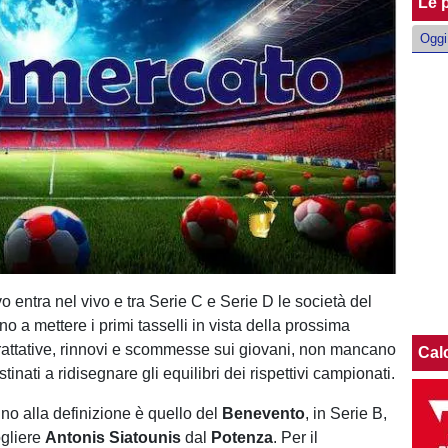
Le p
Oggi
vo entra nel vivo e tra Serie C e Serie D le società del
no a mettere i primi tasselli in vista della prossima
trattative, rinnovi e scommesse sui giovani, non mancano
Cal
tinati a ridisegnare gli equilibri dei rispettivi campionati.
cino alla definizione è quello del
Benevento
, in Serie B,
ogliere
Antonis Siatounis
dal
Potenza
. Per il