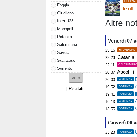
UFFICIA
Foggia
le uffi
Giugliano
Altre not
Inter U23
Monopoli
Potenza
Venerdì 07 
Salernitana
23:16
#MONDOPOT
Savoia
Catania, 
22:23
Scafatese
22:11
CALCIOMER
Sorrento
Ascoli, il t
20:37
20:00
POTENZA
19:52
POTENZA
[
Risultati
]
19:41
POTENZA
A
19:13
POTENZA
Ve
13:55
POTENZA
Giovedì 06 
U
23:23
POTENZA