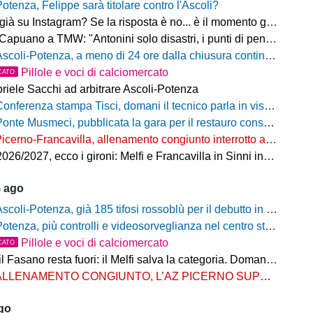
Potenza, Felippe sarà titolare contro l'Ascoli?
 su Instagram? Se la risposta è no... è il momento giusto per rimediare!
o a TMW: "Antonini solo disastri, i punti di penalizzazione che ha preso un record mondiale"
coli-Potenza, a meno di 24 ore dalla chiusura continua a salire il numero di biglietti venduti nel settore ospiti
Pillole e voci di calciomercato
CATO
riele Sacchi ad arbitrare Ascoli-Potenza
onferenza stampa Tisci, domani il tecnico parla in vista di Ascoli-Potenza
onte Musmeci, pubblicata la gara per il restauro conservativo
icerno-Francavilla, allenamento congiunto interrotto al termine del primo tempo
/2027, ecco i gironi: Melfi e Francavilla in Sinni insieme nel Girone H
5 ago
scoli-Potenza, già 185 tifosi rossoblù per il debutto in Coppa Italia Frecciarossa
otenza, più controlli e videosorveglianza nel centro storico: il Comitato per la sicurezza rafforza le misure
Pillole e voci di calciomercato
CATO
Fasano resta fuori: il Melfi salva la categoria. Domani l'attesa per i gironi
LLENAMENTO CONGIUNTO, L’AZ PICERNO SUPERA L’AS MELFI
ago