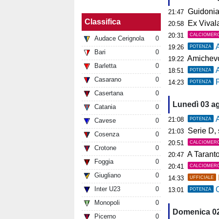
Guidonia, i
21:47
Classifica
Ex Vivalat
20:58
20:31
CALCIOMER
Audace Cerignola
0
19:26
POTENZA
Bari
0
Amichevol
19:22
Barletta
0
18:51
POTENZA
Casarano
0
P
14:23
POTENZA
Casertana
0
Lunedì 03 a
Catania
0
A
21:08
POTENZA
Cavese
0
Serie D, s
21:03
Cosenza
0
20:51
CALCIOMER
Crotone
0
A Tarant
20:47
Foggia
0
20:41
CALCIOMER
Giugliano
0
14:33
UFFICIALE
Inter U23
0
C
13:01
POTENZA
Monopoli
0
Domenica 0
Picerno
0