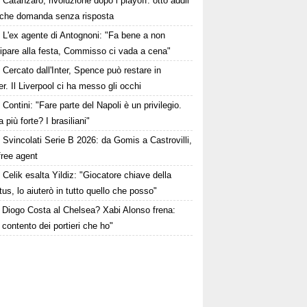
Catanzaro, rivoluzione dopo i playoff: otto addii
lche domanda senza risposta
L'ex agente di Antognoni: "Fa bene a non
ipare alla festa, Commisso ci vada a cena"
Cercato dall'Inter, Spence può restare in
r. Il Liverpool ci ha messo gli occhi
Contini: "Fare parte del Napoli è un privilegio.
a più forte? I brasiliani"
Svincolati Serie B 2026: da Gomis a Castrovilli,
 free agent
Celik esalta Yildiz: "Giocatore chiave della
us, lo aiuterò in tutto quello che posso"
Diogo Costa al Chelsea? Xabi Alonso frena:
contento dei portieri che ho"