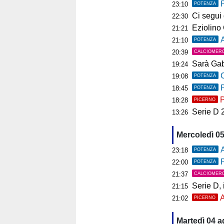
23:10
POTENZA
Ci segui già
22:30
Eziolino Capuan
21:21
As
21:10
POTENZA
20:39
CALCIOMER
Sarà Gab
19:24
C
19:08
POTENZA
P
18:45
POTENZA
P
18:28
PICERNO
Serie D 2026
13:26
Mercoledì 0
A
23:18
POTENZA
P
22:00
POTENZA
21:37
CALCIOMER
Serie D, il 
21:15
A
21:02
PICERNO
Martedì 04 