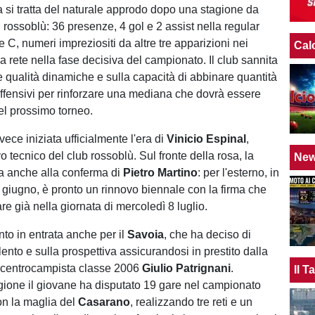
 si tratta del naturale approdo dopo una stagione da
 rossoblù: 36 presenze, 4 gol e 2 assist nella regular
 C, numeri impreziositi da altre tre apparizioni nei
Cal
a rete nella fase decisiva del campionato. Il club sannita
e qualità dinamiche e sulla capacità di abbinare quantità
offensivi per rinforzare una mediana che dovrà essere
el prossimo torneo.
vece iniziata ufficialmente l'era di
Vinicio Espinal
,
 tecnico del club rossoblù. Sul fronte della rosa, la
Ne
na anche alla conferma di
Pietro Martino
: per l'esterno, in
 giugno, è pronto un rinnovo biennale con la firma che
re già nella giornata di mercoledì 8 luglio.
o in entrata anche per il
Savoia
, che ha deciso di
alento e sulla prospettiva assicurandosi in prestito dalla
 centrocampista classe 2006
Giulio Patrignani
.
Il 
agione il giovane ha disputato 19 gare nel campionato
n la maglia del
Casarano
, realizzando tre reti e un