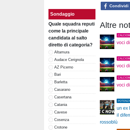
Condividi
Sondaggio
Altre no
Quale squadra reputi
come la principale
CALCIO
candidata al salto
voci d
diretto di categoria?
Altamura
CALCIO
Audace Cerignola
voci d
AZ Picerno
Bari
CALCIO
Barletta
voci d
Casarano
Casertana
POTENZ
Catania
un ex 
Cavese
il dif
Cosenza
rossoblù
Crotone