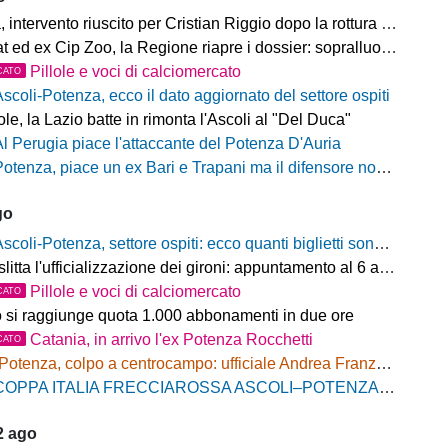
ntervento riuscito per Cristian Riggio dopo la rottura del crociato
 ed ex Cip Zoo, la Regione riapre i dossier: sopralluogo di Bardi
Pillole e voci di calciomercato
CATO
Ascoli-Potenza, ecco il dato aggiornato del settore ospiti
e, la Lazio batte in rimonta l'Ascoli al "Del Duca"
Al Perugia piace l'attaccante del Potenza D'Auria
otenza, piace un ex Bari e Trapani ma il difensore non vestirà rossoblù
go
scoli-Potenza, settore ospiti: ecco quanti biglietti sono stati venduti finora
litta l'ufficializzazione dei gironi: appuntamento al 6 agosto
Pillole e voci di calciomercato
CATO
o si raggiunge quota 1.000 abbonamenti in due ore
Catania, in arrivo l'ex Potenza Rocchetti
CATO
Potenza, colpo a centrocampo: ufficiale Andrea Franzolini, firma fino al 2028
OPPA ITALIA FRECCIAROSSA ASCOLI–POTENZA: BIGLIETTI SETTORE OSPITI IN VENDITA
2 ago