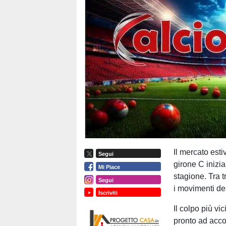
Il mercato esti
Segui
girone C inizia
Mi Piace
stagione. Tra 
Segui
i movimenti des
Iscriviti
Il colpo più vi
pronto ad acc