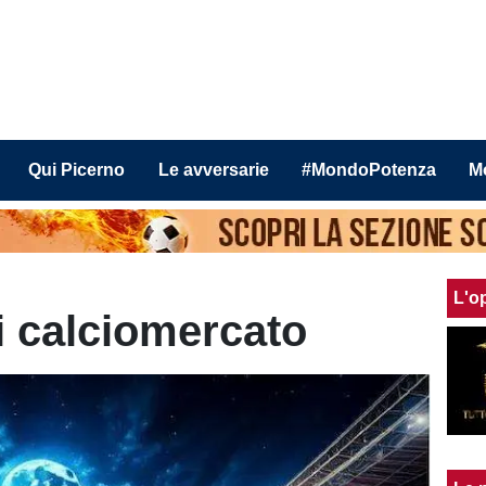
Qui Picerno
Le avversarie
#MondoPotenza
M
L'o
di calciomercato