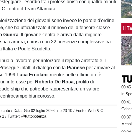
festeggiare l'esordio tra i professionisti con quattro minuti
e C contro il Team Altamura.
alorizzazione dei giovani sono invece le parole d'ordine
se
, che ha ufficializzato il rinnovo del difensore classe
Il 
o Guerra
. Il giovane centrale arriva dalla migliore
 sua carriera, chiusa con 32 presenze complessive tra
 Italia e Poule Scudetto.
nua a lavorare per rinforzare il reparto arretrato e il
rosegue infatti il dialogo con la
Pianese
per arrivare al
sse 1999
Luca Ercolani
, mentre nelle ultime ore è
un interesse per
Roberto De Rosa
, profilo di
00:45
eadership che potrebbe rappresentare un valore
in Spa
l centrocampo biancorosso.
00:41
Gabri
ercato
/ Data:
Gio 02 luglio 2026 alle 23:10
/ Fonte: Web & C.
e 1
/ Twitter:
@tuttopotenza
00:37
Messic