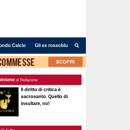
ondo Calcio
Gli ex rossoblu
pinione
di Redazione
Il diritto di critica è
sacrosanto. Quello di
insultare, no!