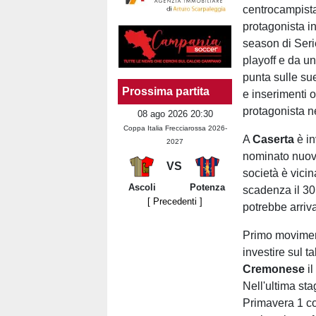
centrocampista
protagonista in
season di Serie
playoff e da un
punta sulle su
Prossima partita
e inserimenti 
protagonista n
08 ago 2026 20:30
Coppa Italia Frecciarossa 2026-
A
Caserta
è in
2027
nominato nuovo
VS
società è vici
Ascoli
Potenza
scadenza il 30
[ Precedenti ]
potrebbe arriva
Primo moviment
investire sul t
Cremonese
il
Nell'ultima st
Primavera 1 co