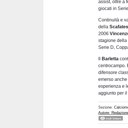
assist, oltre a 
giocati in Seri
Continuità e v
della
Scafate
2006
Vincenz
stagione della
Serie D, Coppa
Il
Barletta
conti
centrocampo. P
difensore cla
emerso anche 
esperienza e l
aggiunto per i
Sezione:
Calciom
Autore: Redazion
vedi letture