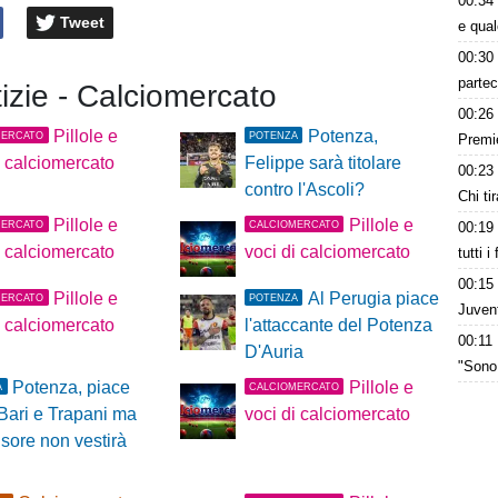
00:34
Tweet
e qua
00:30
partec
tizie - Calciomercato
00:26
Pillole e
Potenza,
MERCATO
POTENZA
Premie
i calciomercato
Felippe sarà titolare
00:23
contro l'Ascoli?
Chi tir
Pillole e
Pillole e
MERCATO
CALCIOMERCATO
00:19
i calciomercato
voci di calciomercato
tutti i
00:15
Pillole e
Al Perugia piace
MERCATO
POTENZA
Juvent
i calciomercato
l'attaccante del Potenza
00:11
D'Auria
"Sono 
Potenza, piace
Pillole e
A
CALCIOMERCATO
Bari e Trapani ma
voci di calciomercato
ensore non vestirà