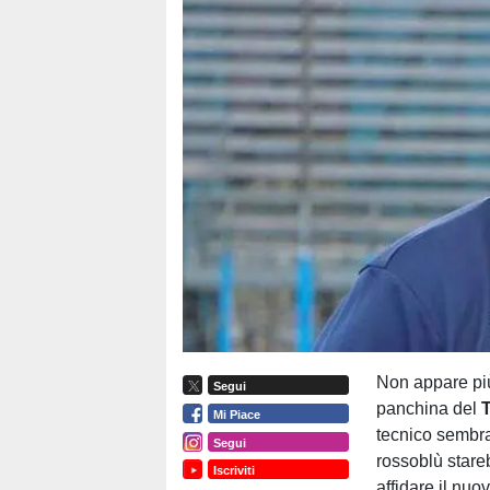
Non appare più
Segui
panchina del
Mi Piace
tecnico sembrav
Segui
rossoblù stareb
Iscriviti
affidare il nuo