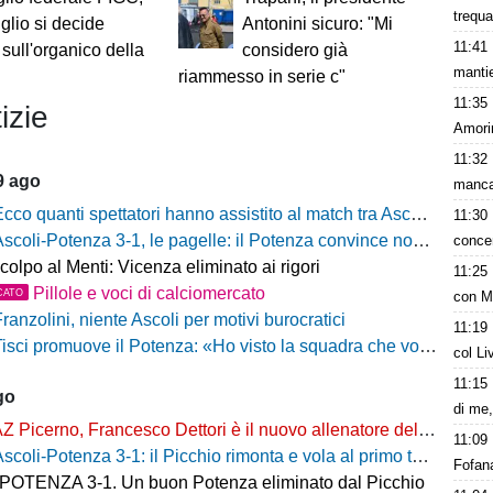
trequa
uglio si decide
Antonini sicuro: "Mi
11:41
sull'organico della
considero già
mantie
riammesso in serie c"
11:35
izie
Amori
11:32
9 ago
mancat
cco quanti spettatori hanno assistito al match tra Ascoli e Potenza
11:30
scoli-Potenza 3-1, le pagelle: il Potenza convince nonostante la sconfitta
concen
colpo al Menti: Vicenza eliminato ai rigori
11:25
Pillole e voci di calciomercato
CATO
con M
ranzolini, niente Ascoli per motivi burocratici
11:19
isci promuove il Potenza: «Ho visto la squadra che voglio». Ma avverte: «Dobbiamo migliorare nelle scelte»
col Li
11:15
go
di me,
Z Picerno, Francesco Dettori è il nuovo allenatore della Primavera
11:09
scoli-Potenza 3-1: il Picchio rimonta e vola al primo turno, rossoblù fuori a testa alta
Fofana
OTENZA 3-1. Un buon Potenza eliminato dal Picchio