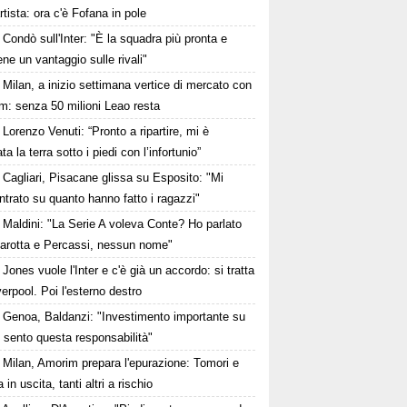
rtista: ora c'è Fofana in pole
Condò sull'Inter: "È la squadra più pronta e
ne un vantaggio sulle rivali"
Milan, a inizio settimana vertice di mercato con
m: senza 50 milioni Leao resta
Lorenzo Venuti: “Pronto a ripartire, mi è
a la terra sotto i piedi con l’infortunio”
Cagliari, Pisacane glissa su Esposito: "Mi
trato su quanto hanno fatto i ragazzi"
Maldini: "La Serie A voleva Conte? Ho parlato
arotta e Percassi, nessun nome"
Jones vuole l'Inter e c'è già un accordo: si tratta
verpool. Poi l'esterno destro
Genoa, Baldanzi: "Investimento importante su
 sento questa responsabilità"
Milan, Amorim prepara l'epurazione: Tomori e
 in uscita, tanti altri a rischio