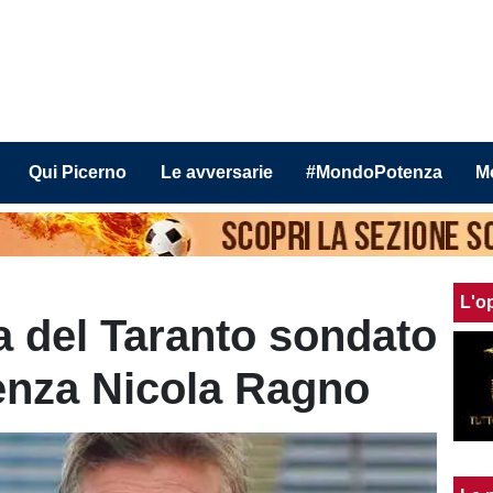
Qui Picerno
Le avversarie
#MondoPotenza
M
L'o
a del Taranto sondato
enza Nicola Ragno