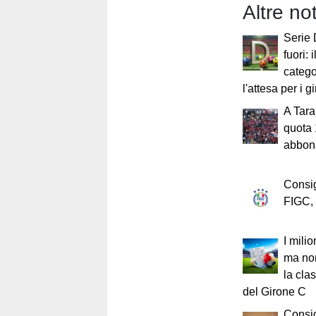
Altre no
Serie 
fuori: 
catego
l'attesa per i g
A Tara
quota 
abbona
Consig
FIGC, 
I milio
ma non
la clas
del Girone C
Consig