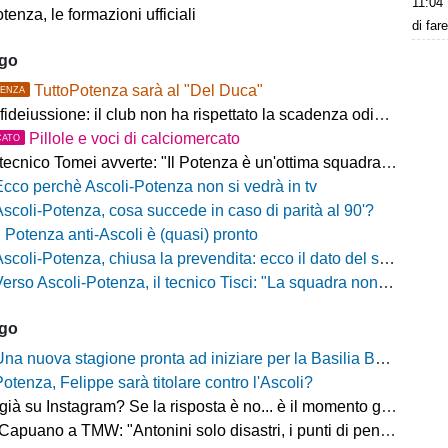
11:04
tenza, le formazioni ufficiali
di far
ago
TuttoPotenza sarà al "Del Duca"
ENZA
fideiussione: il club non ha rispettato la scadenza odierna
Pillole e voci di calciomercato
CATO
ecnico Tomei avverte: "Il Potenza è un'ottima squadra, sarà un test probante"
Ecco perchè Ascoli-Potenza non si vedrà in tv
Ascoli-Potenza, cosa succede in caso di parità al 90'?
Il Potenza anti-Ascoli è (quasi) pronto
scoli-Potenza, chiusa la prevendita: ecco il dato del settore ospiti
rso Ascoli-Potenza, il tecnico Tisci: "La squadra non deve vivere questa sfida come una rivincita dei playoff, ai tifosi dico di godersi la trasferta"
ago
na nuova stagione pronta ad iniziare per la Basilia Basket Potenza
Potenza, Felippe sarà titolare contro l'Ascoli?
 su Instagram? Se la risposta è no... è il momento giusto per rimediare!
o a TMW: "Antonini solo disastri, i punti di penalizzazione che ha preso un record mondiale"