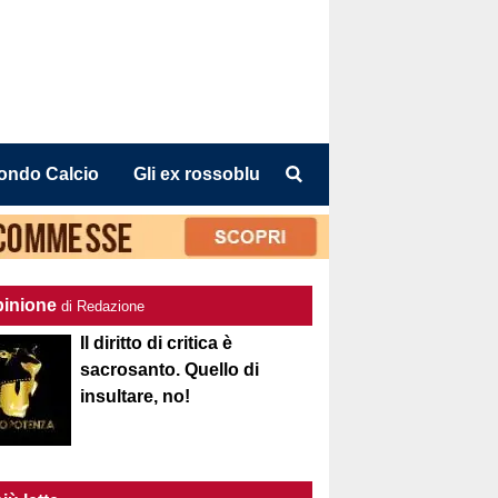
ondo Calcio
Gli ex rossoblu
pinione
di Redazione
Il diritto di critica è
sacrosanto. Quello di
insultare, no!