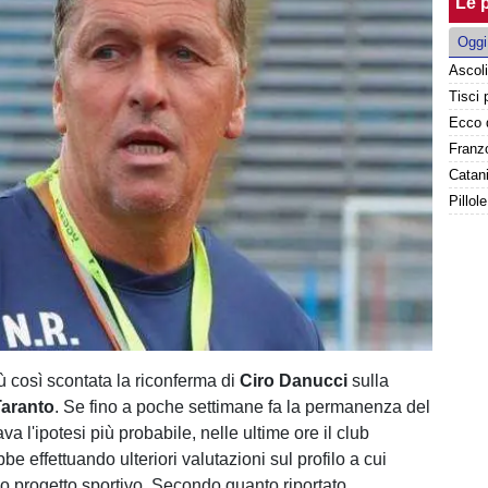
Le p
Oggi
Franzo
Catani
Pillol
 così scontata la riconferma di
Ciro Danucci
sulla
Taranto
. Se fino a poche settimane fa la permanenza del
a l'ipotesi più probabile, nelle ultime ore il club
be effettuando ulteriori valutazioni sul profilo a cui
vo progetto sportivo. Secondo quanto riportato