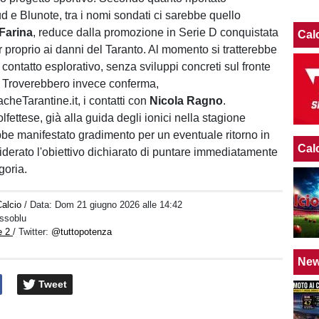
 e Blunote, tra i nomi sondati ci sarebbe quello
Farina
, reduce dalla promozione in Serie D conquistata
Cal
r proprio ai danni del Taranto. Al momento si tratterebbe
contatto esplorativo, senza sviluppi concreti sul fronte
va. Troverebbero invece conferma,
heTarantine.it, i contatti con
Nicola Ragno
.
lfettese, già alla guida degli ionici nella stagione
be manifestato gradimento per un eventuale ritorno in
Cal
iderato l'obiettivo dichiarato di puntare immediatamente
goria.
alcio
/ Data:
Dom 21 giugno 2026 alle 14:42
ossoblu
e 2
/ Twitter:
@tuttopotenza
Ne
Tweet