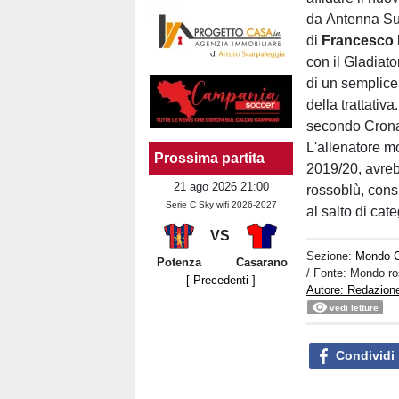
da Antenna Sud
di
Francesco 
con il Gladiato
di un semplice 
della trattati
secondo Cronac
L'allenatore mo
Prossima partita
2019/20, avreb
21 ago 2026 21:00
rossoblù, cons
Serie C Sky wifi 2026-2027
al salto di cate
VS
Sezione:
Mondo C
Potenza
Casarano
/ Fonte: Mondo r
[ Precedenti ]
Autore: Redazion
vedi letture
Condividi