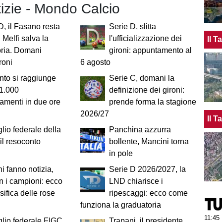
tizie - Mondo Calcio
D, il Fasano resta
Serie D, slitta
il Melfi salva la
l'ufficializzazione dei
Il 
ria. Domani
gironi: appuntamento al
ironi
6 agosto
nto si raggiunge
Serie C, domani la
1.000
definizione dei gironi:
menti in due ore
prende forma la stagione
2026/27
Il 
lio federale della
Panchina azzurra
il resoconto
bollente, Mancini torna
in pole
ni fanno notizia,
Serie D 2026/2027, la
 i campioni: ecco
LND chiarisce i
sifica delle rose
ripescaggi: ecco come
funziona la graduatoria
11:45
lio federale FIGC,
Trapani, il presidente