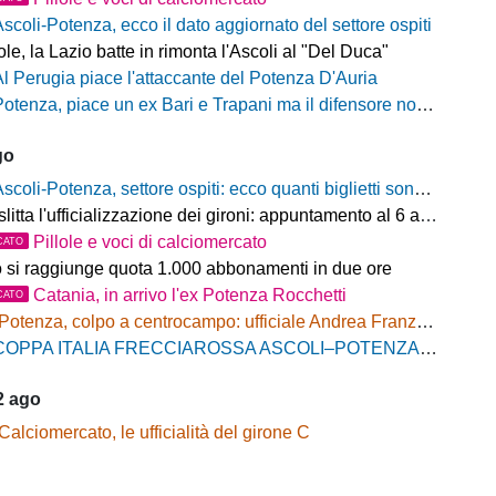
Ascoli-Potenza, ecco il dato aggiornato del settore ospiti
e, la Lazio batte in rimonta l'Ascoli al "Del Duca"
Al Perugia piace l'attaccante del Potenza D'Auria
otenza, piace un ex Bari e Trapani ma il difensore non vestirà rossoblù
go
scoli-Potenza, settore ospiti: ecco quanti biglietti sono stati venduti finora
litta l'ufficializzazione dei gironi: appuntamento al 6 agosto
Pillole e voci di calciomercato
CATO
o si raggiunge quota 1.000 abbonamenti in due ore
Catania, in arrivo l'ex Potenza Rocchetti
CATO
Potenza, colpo a centrocampo: ufficiale Andrea Franzolini, firma fino al 2028
OPPA ITALIA FRECCIAROSSA ASCOLI–POTENZA: BIGLIETTI SETTORE OSPITI IN VENDITA
2 ago
Calciomercato, le ufficialità del girone C