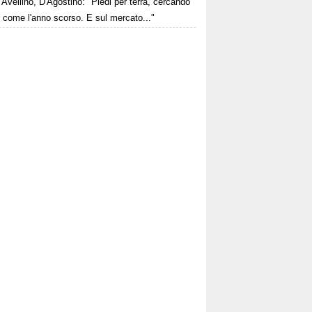
Avellino, D'Agostino: "Piedi per terra, cercando
e come l'anno scorso. E sul mercato..."