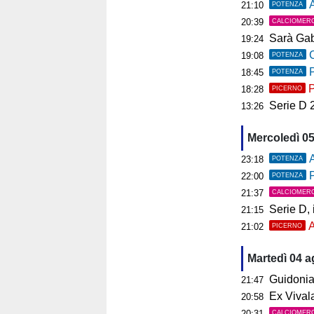
As
21:10
POTENZA
20:39
CALCIOMER
Sarà Gab
19:24
C
19:08
POTENZA
P
18:45
POTENZA
P
18:28
PICERNO
Serie D 2026
13:26
Mercoledì 0
A
23:18
POTENZA
P
22:00
POTENZA
21:37
CALCIOMER
Serie D, il 
21:15
A
21:02
PICERNO
Martedì 04 
Guidonia, i
21:47
Ex Vivalat
20:58
20:31
CALCIOMER