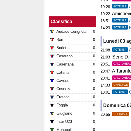
19:26
POTENZA
Amichevol
19:22
18:51
POTENZA
Classifica
P
14:23
POTENZA
Audace Cerignola
0
Bari
0
Lunedì 03 a
Barletta
0
A
21:08
POTENZA
Casarano
0
Serie D, s
21:03
Casertana
0
20:51
CALCIOMER
A Tarant
20:47
Catania
0
20:41
CALCIOMER
Cavese
0
14:33
UFFICIALE
Cosenza
0
C
13:01
POTENZA
Crotone
0
Foggia
0
Domenica 0
Giugliano
0
20:55
UFFICIALE
Inter U23
0
Monopoli
0