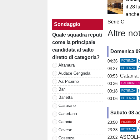
il 28 l
anche 
Serie C
Sondaggio
Altre not
Quale squadra reputi
come la principale
candidata al salto
Domenica 0
diretto di categoria?
E
04:36
POTENZA
Altamura
A
04:27
POTENZA
Audace Cerignola
Catania, 
00:53
AZ Picerno
00:36
CALCIOMER
Bari
F
00:18
POTENZA
Barletta
T
00:06
POTENZA
Casarano
Sabato 08 a
Casertana
Catania
A
23:50
PICERNO
A
Cavese
23:38
POTENZA
ASCOLI-P
20:02
Cosenza