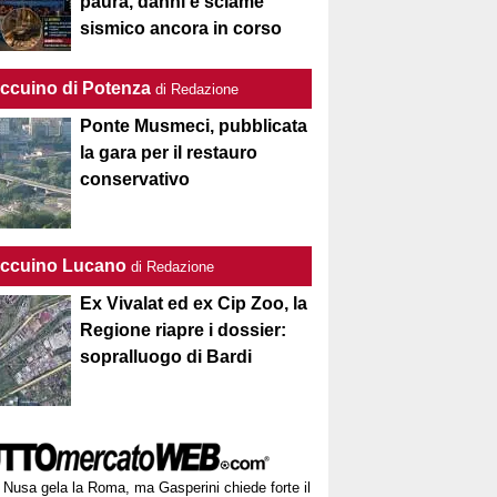
paura, danni e sciame
sismico ancora in corso
Taccuino di Potenza
di Redazione
Ponte Musmeci, pubblicata
la gara per il restauro
conservativo
Taccuino Lucano
di Redazione
Ex Vivalat ed ex Cip Zoo, la
Regione riapre i dossier:
sopralluogo di Bardi
Nusa gela la Roma, ma Gasperini chiede forte il