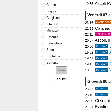
Ascoli-Po
19:35
Crotone
Foggia
Venerdì 07 
Giugliano
23:16
#MONDOPOT
Inter U23
Catania, 
22:23
Monopoli
22:11
CALCIOMER
Potenza
Ascoli, il t
20:37
Salernitana
20:00
POTENZA
Savoia
19:52
POTENZA
Scafatese
19:41
POTENZA
Sorrento
A
19:13
POTENZA
Ve
13:55
POTENZA
[
Risultati
]
Giovedì 06 
U
23:23
POTENZA
23:10
POTENZA
Ci segui già
22:30
Eziolino Capuan
21:21