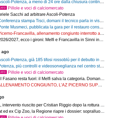
coli-Potenza, a meno di 24 ore dalla chiusura continua a salire il numero di biglietti venduti nel settore ospiti
Pillole e voci di calciomercato
CATO
riele Sacchi ad arbitrare Ascoli-Potenza
onferenza stampa Tisci, domani il tecnico parla in vista di Ascoli-Potenza
onte Musmeci, pubblicata la gara per il restauro conservativo
icerno-Francavilla, allenamento congiunto interrotto al termine del primo tempo
/2027, ecco i gironi: Melfi e Francavilla in Sinni insieme nel Girone H
5 ago
scoli-Potenza, già 185 tifosi rossoblù per il debutto in Coppa Italia Frecciarossa
otenza, più controlli e videosorveglianza nel centro storico: il Comitato per la sicurezza rafforza le misure
Pillole e voci di calciomercato
CATO
Fasano resta fuori: il Melfi salva la categoria. Domani l'attesa per i gironi
LLENAMENTO CONGIUNTO, L’AZ PICERNO SUPERA L’AS MELFI
ago
ntervento riuscito per Cristian Riggio dopo la rottura del crociato
 ed ex Cip Zoo, la Regione riapre i dossier: sopralluogo di Bardi
Pillole e voci di calciomercato
CATO