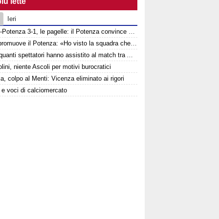
iù lette
Ieri
Ascoli-Potenza 3-1, le pagelle: il Potenza convince nonostante la sconfitta
Tisci promuove il Potenza: «Ho visto la squadra che voglio». Ma avverte: «Dobbiamo migliorare nelle scelte»
Ecco quanti spettatori hanno assistito al match tra Ascoli e Potenza
lini, niente Ascoli per motivi burocratici
a, colpo al Menti: Vicenza eliminato ai rigori
e e voci di calciomercato