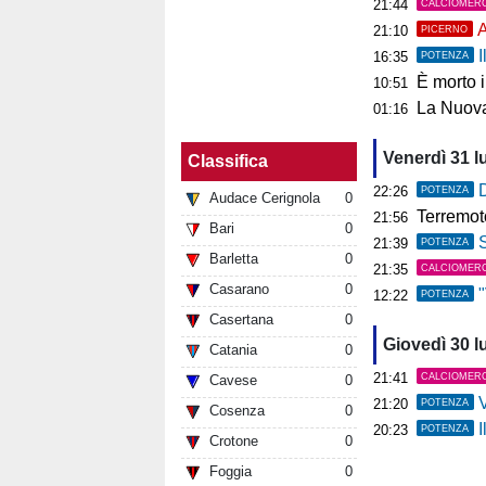
21:44
CALCIOMER
A
21:10
PICERNO
I
16:35
POTENZA
È morto 
10:51
La Nuova
01:16
Venerdì 31 l
Classifica
D
22:26
POTENZA
Audace Cerignola
0
Terremoto ai C
21:56
Bari
0
S
21:39
POTENZA
Barletta
0
21:35
CALCIOMER
Casarano
0
"V
12:22
POTENZA
Casertana
0
Giovedì 30 l
Catania
0
21:41
CALCIOMER
Cavese
0
V
21:20
POTENZA
Cosenza
0
I
20:23
POTENZA
Crotone
0
Foggia
0