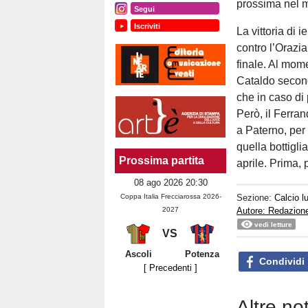
prossima nel ma
Segui
Iscriviti
La vittoria di 
contro l’Orazia
finale. Al mome
Cataldo second
che in caso di 
Però, il Ferra
a Paterno, per
quella bottigli
Prossima partita
aprile. Prima, 
08 ago 2026 20:30
Sezione:
Calcio 
Coppa Italia Frecciarossa 2026-
Autore: Redazion
2027
vedi letture
VS
Ascoli
Potenza
Condividi
[ Precedenti ]
Altre no