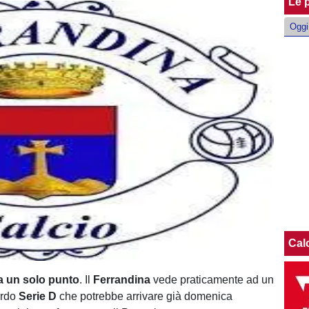
Le p
Oggi
Cal
 un solo punto
. Il
Ferrandina
vede praticamente ad un
ardo
Serie D
che potrebbe arrivare già domenica