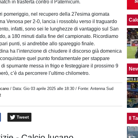
tch in trasferta contro il Paternicum.
ieri pomeriggio, nel recupero della 27esima giornata
Cal
na Venosa per 2-0, lancia i rossoblu verso il traguardo
nto, infatti, sono sei le lunghezze di vantaggio sul San
o, a 180 minuti dalla fine del campionato. Ricordiamo
pari punti, si andrebbe allo spareggio finale.
ndina ha l’intenzione di chiudere il discorso già domenica
 conquistare quel punto fondamentale per stappare
a di spumante messa in frigo e festeggiare il prossimo 9
Ne
però, c’è da percorrere l’ultimo chilometro.
lucano
/ Data:
Gio 03 aprile 2025 alle 18:30
/ Fonte: Antenna Sud
e
Tweet
Il 
tizie - Calcio lucano