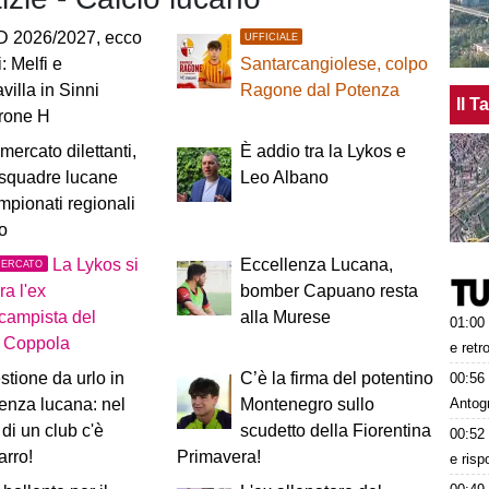
D 2026/2027, ecco
UFFICIALE
i: Melfi e
Santarcangiolese, colpo
villa in Sinni
Ragone dal Potenza
Il 
irone H
mercato dilettanti,
È addio tra la Lykos e
 squadre lucane
Leo Albano
mpionati regionali
vo
La Lykos si
Eccellenza Lucana,
MERCATO
ra l'ex
bomber Capuano resta
campista del
alla Murese
01:00
o Coppola
e retr
tione da urlo in
C’è la firma del potentino
00:56
Antog
enza lucana: nel
Montenegro sullo
 di un club c'è
scudetto della Fiorentina
00:52
arro!
Primavera!
e risp