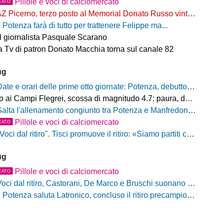
Pillole e voci di calciomercato
CATO
Z Picerno, terzo posto al Memorial Donato Russo vinto dal Crotone
l Potenza farà di tutto per trattenere Felippe ma...
il giornalista Pasquale Scarano
 Tv di patron Donato Macchia torna sul canale 82
ug
ate e orari delle prime otto giornate: Potenza, debutto al Viviani contro il Casarano venerdì 21 agosto alle 21
ampi Flegrei, scossa di magnitudo 4.7: paura, danni e sciame sismico ancora in corso
alta l'allenamento congiunto tra Potenza e Manfredonia, ecco perchè
Pillole e voci di calciomercato
CATO
oci dal ritiro". Tisci promuove il ritiro: «Siamo partiti con il piede giusto. Ad Ascoli per giocarci le nostre carte»
ug
Pillole e voci di calciomercato
CATO
oci dal ritiro, Castorani, De Marco e Bruschi suonano la carica: "Siamo pronti, non vediamo l'ora di iniziare"
l Potenza saluta Latronico, concluso il ritiro precampionato, da domani si torna al Viviani