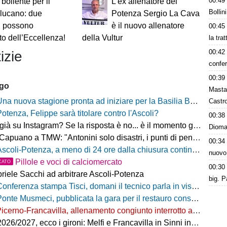
00:49
 bollente per il
L'ex allenatore del
Bollin
 lucano: due
Potenza Sergio La Cava
i possono
è il nuovo allenatore
00:45
to dell’Eccellenza!
della Vultur
la tra
00:42
izie
confer
00:39
ago
Masta
na nuova stagione pronta ad iniziare per la Basilia Basket Potenza
Castro
Potenza, Felippe sarà titolare contro l'Ascoli?
00:38
 su Instagram? Se la risposta è no... è il momento giusto per rimediare!
Dioman
o a TMW: "Antonini solo disastri, i punti di penalizzazione che ha preso un record mondiale"
00:34
coli-Potenza, a meno di 24 ore dalla chiusura continua a salire il numero di biglietti venduti nel settore ospiti
nuovo
Pillole e voci di calciomercato
CATO
00:30
riele Sacchi ad arbitrare Ascoli-Potenza
big. P
onferenza stampa Tisci, domani il tecnico parla in vista di Ascoli-Potenza
onte Musmeci, pubblicata la gara per il restauro conservativo
icerno-Francavilla, allenamento congiunto interrotto al termine del primo tempo
/2027, ecco i gironi: Melfi e Francavilla in Sinni insieme nel Girone H