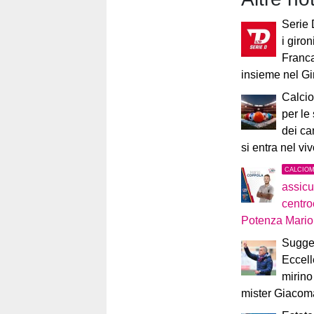
Serie 
i giron
Franca
insieme nel G
Calcio
per le
dei ca
si entra nel vi
CALCIO
assicu
centro
Potenza Mari
Sugges
Eccell
mirino
mister Giacom