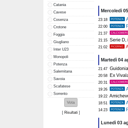
Catania
Mercoledì 0
Cavese
A
Cosenza
23:18
POTENZA
P
22:00
POTENZA
Crotone
21:37
CALCIOMER
Foggia
Serie D, il 
21:15
Giugliano
A
21:02
PICERNO
Inter U23
Monopoli
Martedì 04 
Potenza
Guidonia, i
21:47
Salernitana
Ex Vivalat
20:58
Savoia
20:31
CALCIOMER
Scafatese
19:26
POTENZA
Sorrento
Amichevol
19:22
18:51
POTENZA
P
14:23
POTENZA
[
Risultati
]
Lunedì 03 a