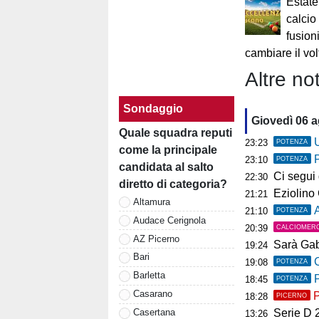
Estate
calcio
fusion
cambiare il vol
Altre not
Sondaggio
Giovedì 06 
Quale squadra reputi
U
23:23
POTENZA
come la principale
23:10
POTENZA
candidata al salto
Ci segui già
22:30
diretto di categoria?
Eziolino Capuan
21:21
Altamura
As
21:10
POTENZA
Audace Cerignola
20:39
CALCIOMER
AZ Picerno
Sarà Gab
19:24
Bari
C
19:08
POTENZA
Barletta
P
18:45
POTENZA
Casarano
P
18:28
PICERNO
Serie D 2026
Casertana
13:26