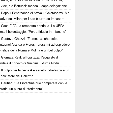
Italia, ecco lo staff di Maldini. Torna Oriali,
i vice, c’è Bonucci: manca il capo delegazione
Dopo il Fenerbahce ci prova il Galatasaray. Ma
ttativa col Milan per Leao è tutta da imbastire
Caos FIFA, la tempesta continua. La UEFA
ma il boicottaggio: “Persa fiducia in Infantino”
Gustavo Ghezzi: “Fiorentina, che colpo
ntuono! Aranda e Flores i prossimi ad esplodere.
 felice della Roma e Molina è un bel colpo”
Giornata Real: ufficializzati l'acquisto di
de e il rinnovo di Vinicius. Sfuma Rodri
Il colpo per la Serie A è servito: Strefezza è un
 calciatore del Palermo
Gautieri: "La Fiorentina può competere con le
aratici un punto di riferimento"