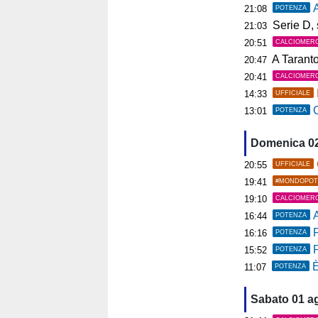
A
21:08
POTENZA
Serie D, s
21:03
20:51
CALCIOMER
A Tarant
20:47
20:41
CALCIOMER
14:33
UFFICIALE
C
13:01
POTENZA
Domenica 0
20:55
UFFICIALE
19:41
#MONDOPOT
19:10
CALCIOMER
A
16:44
POTENZA
P
16:16
POTENZA
15:52
POTENZA
È
11:07
POTENZA
Sabato 01 a