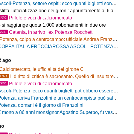
scoli-Potenza, settore ospiti: ecco quanti biglietti sono stati venduti finora
litta l'ufficializzazione dei gironi: appuntamento al 6 agosto
Pillole e voci di calciomercato
CATO
o si raggiunge quota 1.000 abbonamenti in due ore
Catania, in arrivo l'ex Potenza Rocchetti
CATO
Potenza, colpo a centrocampo: ufficiale Andrea Franzolini, firma fino al 2028
OPPA ITALIA FRECCIAROSSA ASCOLI–POTENZA: BIGLIETTI SETTORE OSPITI IN VENDITA
2 ago
Calciomercato, le ufficialità del girone C
Il diritto di critica è sacrosanto. Quello di insultare, no!
ENZA
Pillole e voci di calciomercato
CATO
scoli-Potenza, ecco quanti biglietti potrebbero essere disponibili per il settore ospiti
otenza, arriva Franzolini e un centrocampista può salutare
Potenza, domani è il giorno di Franzolini
 morto a 86 anni monsignor Agostino Superbo, fu vescovo di Potenza
go