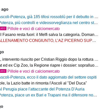
5 ago
scoli-Potenza, già 185 tifosi rossoblù per il debutto in Coppa Italia Frecciarossa
otenza, più controlli e videosorveglianza nel centro storico: il Comitato per la sicurezza rafforza le misure
Pillole e voci di calciomercato
CATO
Fasano resta fuori: il Melfi salva la categoria. Domani l'attesa per i gironi
LLENAMENTO CONGIUNTO, L’AZ PICERNO SUPERA L’AS MELFI
ago
ntervento riuscito per Cristian Riggio dopo la rottura del crociato
 ed ex Cip Zoo, la Regione riapre i dossier: sopralluogo di Bardi
Pillole e voci di calciomercato
CATO
Ascoli-Potenza, ecco il dato aggiornato del settore ospiti
e, la Lazio batte in rimonta l'Ascoli al "Del Duca"
Al Perugia piace l'attaccante del Potenza D'Auria
otenza, piace un ex Bari e Trapani ma il difensore non vestirà rossoblù
go