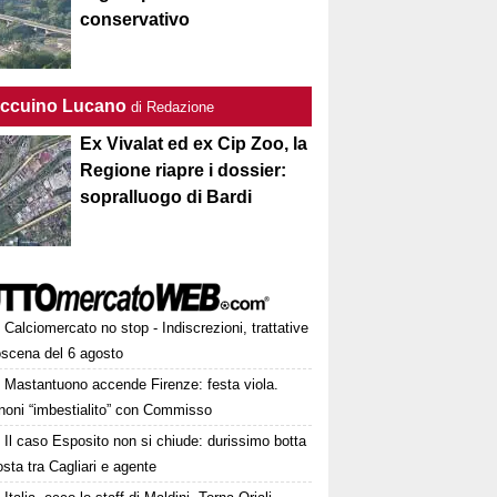
conservativo
Taccuino Lucano
di Redazione
Ex Vivalat ed ex Cip Zoo, la
Regione riapre i dossier:
sopralluogo di Bardi
Calciomercato no stop - Indiscrezioni, trattative
oscena del 6 agosto
Mastantuono accende Firenze: festa viola.
noni “imbestialito” con Commisso
Il caso Esposito non si chiude: durissimo botta
osta tra Cagliari e agente