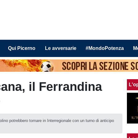
Qui Picerno
Le avversarie
#MondoPotenza
M
ana, il Ferrandina
L'o
D
ino potrebbero tornare in Interregionale con un turno di anticipo