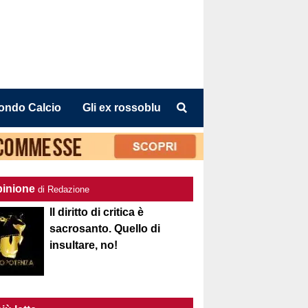
ondo Calcio
Gli ex rossoblu
pinione
di Redazione
Il diritto di critica è
sacrosanto. Quello di
insultare, no!