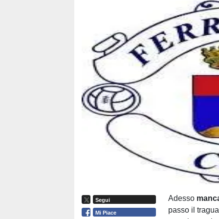
Adesso
manca
Segui
passo il tragu
Mi Piace