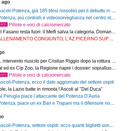
5 ago
scoli-Potenza, già 185 tifosi rossoblù per il debutto in Coppa Italia Frecciarossa
otenza, più controlli e videosorveglianza nel centro storico: il Comitato per la sicurezza rafforza le misure
Pillole e voci di calciomercato
CATO
Fasano resta fuori: il Melfi salva la categoria. Domani l'attesa per i gironi
LLENAMENTO CONGIUNTO, L’AZ PICERNO SUPERA L’AS MELFI
ago
ntervento riuscito per Cristian Riggio dopo la rottura del crociato
 ed ex Cip Zoo, la Regione riapre i dossier: sopralluogo di Bardi
Pillole e voci di calciomercato
CATO
Ascoli-Potenza, ecco il dato aggiornato del settore ospiti
e, la Lazio batte in rimonta l'Ascoli al "Del Duca"
Al Perugia piace l'attaccante del Potenza D'Auria
otenza, piace un ex Bari e Trapani ma il difensore non vestirà rossoblù
go
scoli-Potenza, settore ospiti: ecco quanti biglietti sono stati venduti finora