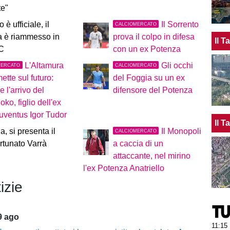
te"
è ufficiale, il
Il Sorrento
CALCIOMERCATO
a è riammesso in
prova il colpo in difesa
Il 
 C
con un ex Potenza
L'Altamura
Gli occhi
MERCATO
CALCIOMERCATO
tte sul futuro:
del Foggia su un ex
le l'arrivo del
difensore del Potenza
ko, figlio dell'ex
Juventus Igor Tudor
Il 
a, si presenta il
Il Monopoli
CALCIOMERCATO
tunato Varrà
a caccia di un
attaccante, nel mirino
l'ex Potenza Anatriello
izie
9 ago
11:15