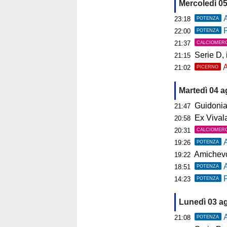
Mercoledì 0
A
23:18
POTENZA
P
22:00
POTENZA
21:37
CALCIOMER
Serie D, il 
21:15
A
21:02
PICERNO
Martedì 04 
Guidonia, i
21:47
Ex Vivalat
20:58
20:31
CALCIOMER
19:26
POTENZA
Amichevol
19:22
18:51
POTENZA
P
14:23
POTENZA
Lunedì 03 a
A
21:08
POTENZA