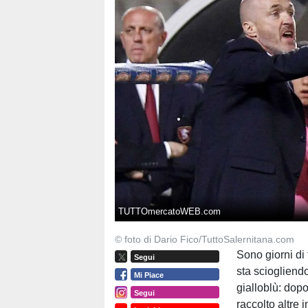
TUTTOmercatoWEB.com
© foto di Dario Fico/TuttoSalernitana.com
Sono giorni di 
Segui
sta sciogliend
Mi Piace
gialloblù: dop
Segui
raccolto altre 