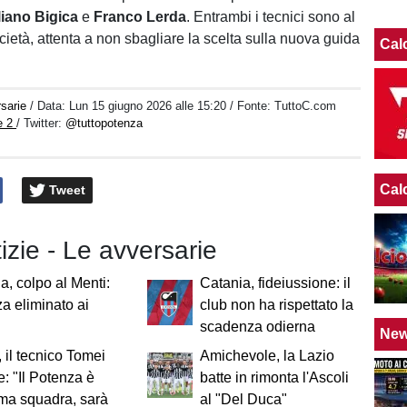
iano Bigica
e
Franco Lerda
. Entrambi i tecnici sono al
cietà, attenta a non sbagliare la scelta sulla nuova guida
Cal
sarie
/ Data:
Lun 15 giugno 2026 alle 15:20
/ Fonte: TuttoC.com
e 2
/ Twitter:
@tuttopotenza
Cal
Tweet
tizie - Le avversarie
a, colpo al Menti:
Catania, fideiussione: il
a eliminato ai
club non ha rispettato la
scadenza odierna
Ne
, il tecnico Tomei
Amichevole, la Lazio
e: "Il Potenza è
batte in rimonta l'Ascoli
ima squadra, sarà
al "Del Duca"