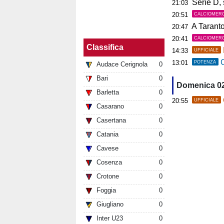
Serie D, s
21:03
20:51
CALCIOMER
A Tarant
20:47
20:41
CALCIOMER
Classifica
14:33
UFFICIALE
C
13:01
POTENZA
Audace Cerignola
0
Bari
0
Domenica 0
Barletta
0
20:55
UFFICIALE
Casarano
0
Casertana
0
Catania
0
Cavese
0
Cosenza
0
Crotone
0
Foggia
0
Giugliano
0
Inter U23
0