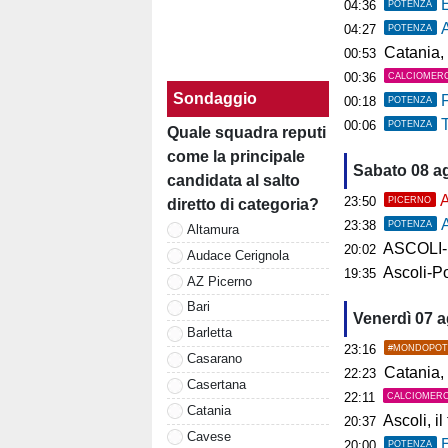
E
04:36
POTENZA
A
04:27
POTENZA
Catania, 
00:53
00:36
CALCIOMER
Sondaggio
F
00:18
POTENZA
T
00:06
POTENZA
Quale squadra reputi
come la principale
Sabato 08 a
candidata al salto
A
23:50
PICERNO
diretto di categoria?
A
23:38
POTENZA
Altamura
ASCOLI-P
20:02
Audace Cerignola
Ascoli-Po
19:35
AZ Picerno
Bari
Venerdì 07 
Barletta
23:16
#MONDOPOT
Casarano
Catania, 
22:23
Casertana
22:11
CALCIOMER
Catania
Ascoli, il t
20:37
Cavese
20:00
POTENZA