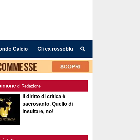
ondo Calcio
Gli ex rossoblu
pinione
di Redazione
Il diritto di critica è
sacrosanto. Quello di
insultare, no!