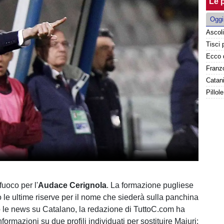
Le p
Oggi
Franzo
Catani
Pillol
fuoco per l'
Audace Cerignola
. La formazione pugliese
o le ultime riserve per il nome che siederà sulla panchina
o le news su Catalano, la redazione di TuttoC.com ha
informazioni su due profili individuati per sostituire Maiuri: