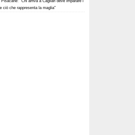
Pisacane: "Chi arriva a Cagliari deve imparare i
 e ciò che rappresenta la maglia"