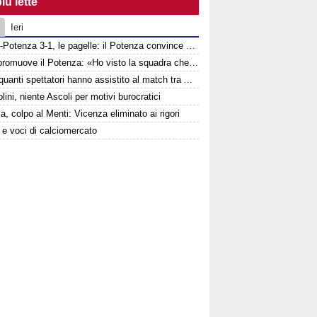
iù lette
Ieri
Ascoli-Potenza 3-1, le pagelle: il Potenza convince nonostante la sconfitta
Tisci promuove il Potenza: «Ho visto la squadra che voglio». Ma avverte: «Dobbiamo migliorare nelle scelte»
Ecco quanti spettatori hanno assistito al match tra Ascoli e Potenza
lini, niente Ascoli per motivi burocratici
a, colpo al Menti: Vicenza eliminato ai rigori
e e voci di calciomercato