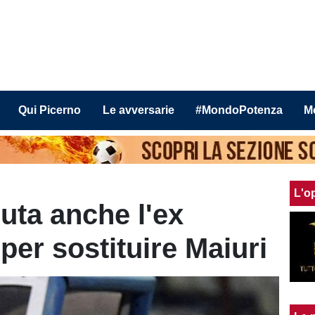
Qui Picerno
Le avversarie
#MondoPotenza
M
L'o
luta anche l'ex
per sostituire Maiuri