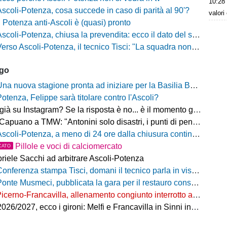
10:28
Ascoli-Potenza, cosa succede in caso di parità al 90'?
valori
Il Potenza anti-Ascoli è (quasi) pronto
scoli-Potenza, chiusa la prevendita: ecco il dato del settore ospiti
rso Ascoli-Potenza, il tecnico Tisci: "La squadra non deve vivere questa sfida come una rivincita dei playoff, ai tifosi dico di godersi la trasferta"
ago
na nuova stagione pronta ad iniziare per la Basilia Basket Potenza
Potenza, Felippe sarà titolare contro l'Ascoli?
 su Instagram? Se la risposta è no... è il momento giusto per rimediare!
o a TMW: "Antonini solo disastri, i punti di penalizzazione che ha preso un record mondiale"
coli-Potenza, a meno di 24 ore dalla chiusura continua a salire il numero di biglietti venduti nel settore ospiti
Pillole e voci di calciomercato
CATO
riele Sacchi ad arbitrare Ascoli-Potenza
onferenza stampa Tisci, domani il tecnico parla in vista di Ascoli-Potenza
onte Musmeci, pubblicata la gara per il restauro conservativo
icerno-Francavilla, allenamento congiunto interrotto al termine del primo tempo
/2027, ecco i gironi: Melfi e Francavilla in Sinni insieme nel Girone H