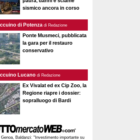
paura, danni e sciame
sismico ancora in corso
Taccuino di Potenza
di Redazione
Ponte Musmeci, pubblicata
la gara per il restauro
conservativo
Taccuino Lucano
di Redazione
Ex Vivalat ed ex Cip Zoo, la
Regione riapre i dossier:
sopralluogo di Bardi
Genoa, Baldanzi: "Investimento importante su