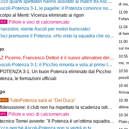
cco quanti spettatori hanno assistito al match tra Ascoli e Potenza
di me,
scoli-Potenza 3-1, le pagelle: il Potenza convince nonostante la sconfitta
11:09
colpo al Menti: Vicenza eliminato ai rigori
Fofana
Pillole e voci di calciomercato
CATO
11:04
ranzolini, niente Ascoli per motivi burocratici
di far
isci promuove il Potenza: «Ho visto la squadra che voglio». Ma avverte: «Dobbiamo migliorare nelle scelte»
11:00
sul m
go
10:55
Z Picerno, Francesco Dettori è il nuovo allenatore della Primavera
me, m
scoli-Potenza 3-1: il Picchio rimonta e vola al primo turno, rossoblù fuori a testa alta
10:50
OTENZA 3-1. Un buon Potenza eliminato dal Picchio
possib
tenza, le formazioni ufficiali
10:44
ago
Arriva
TuttoPotenza sarà al "Del Duca"
10:39
ENZA
allena
fideiussione: il club non ha rispettato la scadenza odierna
Pillole e voci di calciomercato
CATO
10:34
ecnico Tomei avverte: "Il Potenza è un'ottima squadra, sarà un test probante"
Plate 
Ecco perchè Ascoli-Potenza non si vedrà in tv