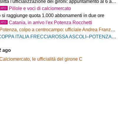
litta l'ufficializzazione dei gironi: appuntamento al 6 agosto
Pillole e voci di calciomercato
CATO
o si raggiunge quota 1.000 abbonamenti in due ore
Catania, in arrivo l'ex Potenza Rocchetti
CATO
Potenza, colpo a centrocampo: ufficiale Andrea Franzolini, firma fino al 2028
OPPA ITALIA FRECCIAROSSA ASCOLI–POTENZA: BIGLIETTI SETTORE OSPITI IN VENDITA
2 ago
Calciomercato, le ufficialità del girone C