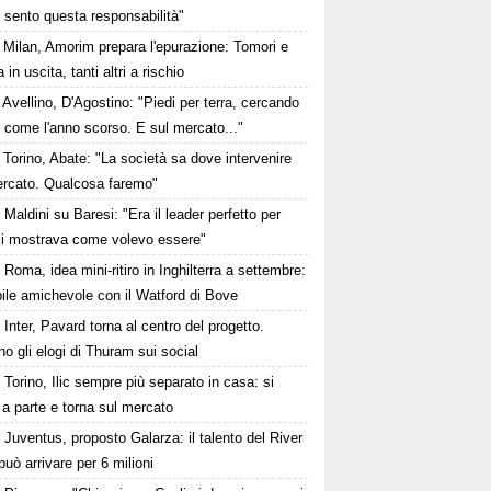
 sento questa responsabilità"
Milan, Amorim prepara l'epurazione: Tomori e
 in uscita, tanti altri a rischio
Avellino, D'Agostino: "Piedi per terra, cercando
e come l'anno scorso. E sul mercato..."
Torino, Abate: "La società sa dove intervenire
ercato. Qualcosa faremo"
Maldini su Baresi: "Era il leader perfetto per
i mostrava come volevo essere"
Roma, idea mini-ritiro in Inghilterra a settembre:
ile amichevole con il Watford di Bove
Inter, Pavard torna al centro del progetto.
no gli elogi di Thuram sui social
Torino, Ilic sempre più separato in casa: si
 a parte e torna sul mercato
Juventus, proposto Galarza: il talento del River
può arrivare per 6 milioni