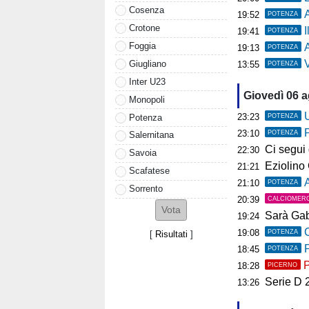
Cosenza
19:52
POTENZA
Crotone
19:41
POTENZA
Foggia
A
19:13
POTENZA
Ve
Giugliano
13:55
POTENZA
Inter U23
Giovedì 06 
Monopoli
U
23:23
Potenza
POTENZA
23:10
POTENZA
Salernitana
Ci segui già
22:30
Savoia
Eziolino Capuan
21:21
Scafatese
As
21:10
POTENZA
Sorrento
20:39
CALCIOMER
Sarà Gab
19:24
C
19:08
POTENZA
[
Risultati
]
P
18:45
POTENZA
P
18:28
PICERNO
Serie D 2026
13:26