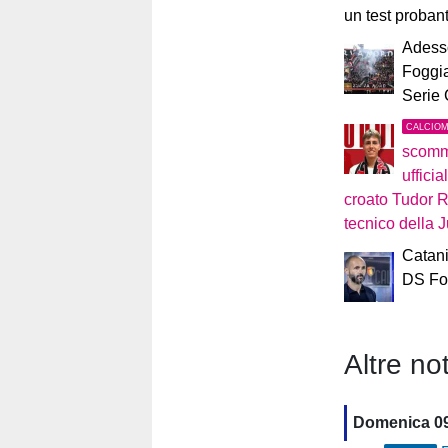
un test proban
Adesso 
Foggi
Serie
CALCIO
scomme
ufficia
croato Tudor Ro
tecnico della 
Catani
DS For
Altre not
Domenica 0