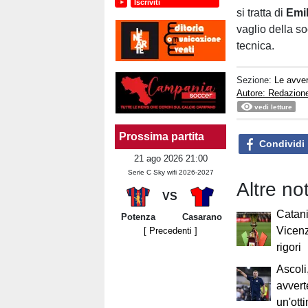
Iscriviti
si tratta di
Emil
vaglio della so
tecnica.
Sezione:
Le avver
Autore: Redazion
vedi letture
Prossima partita
Condividi
21 ago 2026 21:00
Serie C Sky wifi 2026-2027
Altre no
VS
Catani
Potenza
Casarano
Vicenz
[ Precedenti ]
rigori
Ascoli
avvert
un'ott