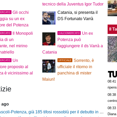
tecnico della Juventus Igor Tudor
Gli occhi
Catania, si presenta il
MERCATO
ggia su un ex
DS Fortunato Varrà
ore del Potenza
Il 
Il Monopoli
Un ex
MERCATO
CALCIOMERCATO
ia di un
Potenza può
ante, nel mirino
raggiungere il ds Varrà a
atriello
Catania
Un
Sorrento, è
MERCATO
UFFICIALE
tore proposto al
ufficiale il ritorno in
a è vicinissimo al
panchina di mister
Maiuri!
08:41
izie
ripens
08:38
centro
5 ago
08:33
scoli-Potenza, già 185 tifosi rossoblù per il debutto in Coppa Italia Frecciarossa
Diana 