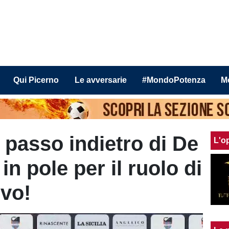
Qui Picerno
Le avversarie
#MondoPotenza
M
 passo indietro di De
L'o
in pole per il ruolo di
ivo!