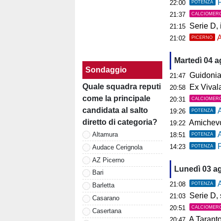
P
22:00
POTENZA
21:37
CALCIOMER
Serie D, il 
21:15
A
21:02
PICERNO
Martedì 04 
Sondaggio
Guidonia, i
21:47
Quale squadra reputi
Ex Vivalat
20:58
come la principale
20:31
CALCIOMER
candidata al salto
19:26
POTENZA
diretto di categoria?
Amichevol
19:22
Altamura
18:51
POTENZA
P
14:23
Audace Cerignola
POTENZA
AZ Picerno
Lunedì 03 a
Bari
A
21:08
POTENZA
Barletta
Serie D, s
21:03
Casarano
20:51
CALCIOMER
Casertana
A Tarant
20:47