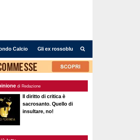
ondo Calcio
Gli ex rossoblu
pinione
di Redazione
Il diritto di critica è
sacrosanto. Quello di
insultare, no!