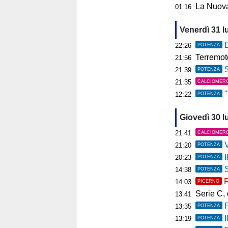
La Nuova
01:16
Venerdì 31 l
D
22:26
POTENZA
Terremoto ai C
21:56
S
21:39
POTENZA
21:35
CALCIOMER
"V
12:22
POTENZA
Giovedì 30 l
21:41
CALCIOMER
V
21:20
POTENZA
I
20:23
POTENZA
So
14:38
POTENZA
P
14:03
PICERNO
Serie C, deb
13:41
13:35
POTENZA
Il
13:19
POTENZA