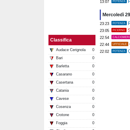
P
13:07
POTENZA
Mercoledì 29
P
23:23
POTENZA
S
23:05
PICERNO
22:54
CALCIOMER
Classifica
22:44
UFFICIALE
Audace Cerignola
0
Q
22:02
POTENZA
Bari
0
Barletta
0
Casarano
0
Casertana
0
Catania
0
Cavese
0
Cosenza
0
Crotone
0
Foggia
0