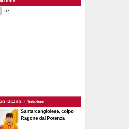
iù lette
Ieri
cio lucano
di Redazione
Santarcangiolese, colpo
Ragone dal Potenza