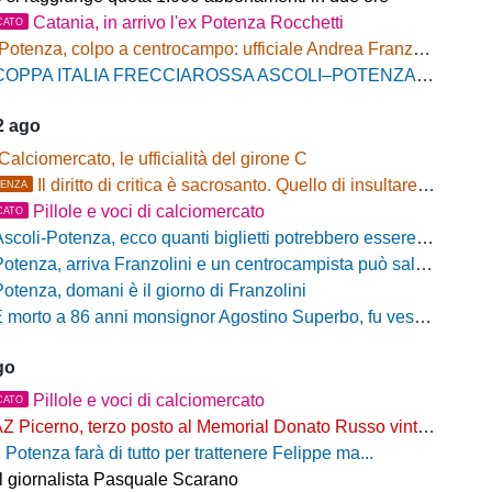
Catania, in arrivo l'ex Potenza Rocchetti
CATO
Potenza, colpo a centrocampo: ufficiale Andrea Franzolini, firma fino al 2028
OPPA ITALIA FRECCIAROSSA ASCOLI–POTENZA: BIGLIETTI SETTORE OSPITI IN VENDITA
2 ago
Calciomercato, le ufficialità del girone C
Il diritto di critica è sacrosanto. Quello di insultare, no!
ENZA
Pillole e voci di calciomercato
CATO
scoli-Potenza, ecco quanti biglietti potrebbero essere disponibili per il settore ospiti
otenza, arriva Franzolini e un centrocampista può salutare
Potenza, domani è il giorno di Franzolini
 morto a 86 anni monsignor Agostino Superbo, fu vescovo di Potenza
go
Pillole e voci di calciomercato
CATO
Z Picerno, terzo posto al Memorial Donato Russo vinto dal Crotone
l Potenza farà di tutto per trattenere Felippe ma...
il giornalista Pasquale Scarano