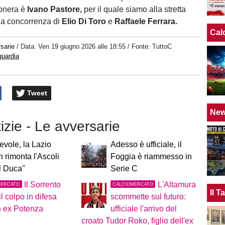
sonera è
Ivano Pastore,
per il quale siamo alla stretta
 la concorrenza di
Elio Di Toro
e
Raffaele Ferrara.
Cal
sarie
/ Data:
Ven 19 giugno 2026 alle 18:55
/ Fonte: TuttoC
guardia
Tweet
Ne
tizie - Le avversarie
vole, la Lazio
Adesso è ufficiale, il
n rimonta l'Ascoli
Foggia è riammesso in
l Duca"
Serie C
Il Sorrento
L'Altamura
MERCATO
CALCIOMERCATO
Il 
il colpo in difesa
scommette sul futuro:
n ex Potenza
ufficiale l'arrivo del
croato Tudor Roko, figlio dell'ex