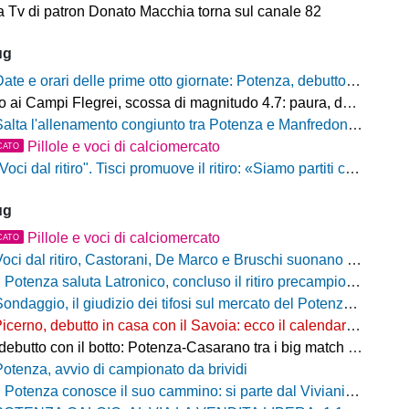
 Tv di patron Donato Macchia torna sul canale 82
ug
ate e orari delle prime otto giornate: Potenza, debutto al Viviani contro il Casarano venerdì 21 agosto alle 21
ampi Flegrei, scossa di magnitudo 4.7: paura, danni e sciame sismico ancora in corso
alta l'allenamento congiunto tra Potenza e Manfredonia, ecco perchè
Pillole e voci di calciomercato
CATO
oci dal ritiro". Tisci promuove il ritiro: «Siamo partiti con il piede giusto. Ad Ascoli per giocarci le nostre carte»
ug
Pillole e voci di calciomercato
CATO
oci dal ritiro, Castorani, De Marco e Bruschi suonano la carica: "Siamo pronti, non vediamo l'ora di iniziare"
l Potenza saluta Latronico, concluso il ritiro precampionato, da domani si torna al Viviani
ndaggio, il giudizio dei tifosi sul mercato del Potenza: prevale la fiducia, ma resta l'attesa per gli ultimi colpi
icerno, debutto in casa con il Savoia: ecco il calendario della stagione 2026/27
utto con il botto: Potenza-Casarano tra i big match della prima giornata
Potenza, avvio di campionato da brividi
 Potenza conosce il suo cammino: si parte dal Viviani con il Casarano, ufficializzato il calendario della stagione 2026/27