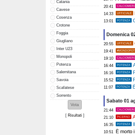
Catania
20:41
CALCIOMER
Cavese
14:33
UFFICIALE
Cosenza
C
13:01
POTENZA
Crotone
Foggia
Domenica 0
Giugliano
20:55
UFFICIALE
Inter U23
19:41
#MONDOPOT
Monopoli
19:10
CALCIOMER
Potenza
A
16:44
POTENZA
Salernitana
P
16:16
POTENZA
Savoia
15:52
POTENZA
È
11:07
POTENZA
Scafatese
Sorrento
Sabato 01 a
21:44
CALCIOMER
[
Risultati
]
A
21:10
PICERNO
I
16:35
POTENZA
È morto 
10:51