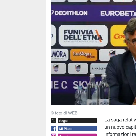
© foto di WEB
La saga relativ
Segui
un nuovo capit
Mi Piace
informazioni ra