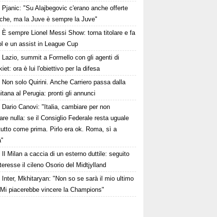
Pjanic: "Su Alajbegovic c'erano anche offerte
cche, ma la Juve è sempre la Juve"
È sempre Lionel Messi Show: torna titolare e fa
ol e un assist in League Cup
Lazio, summit a Formello con gli agenti di
iet: ora è lui l'obiettivo per la difesa
Non solo Quirini. Anche Carriero passa dalla
itana al Perugia: pronti gli annunci
Dario Canovi: "Italia, cambiare per non
re nulla: se il Consiglio Federale resta uguale
tutto come prima. Pirlo era ok. Roma, sì a
a"
Il Milan a caccia di un esterno duttile: seguito
teresse il cileno Osorio del Midtjylland
Inter, Mkhitaryan: "Non so se sarà il mio ultimo
 Mi piacerebbe vincere la Champions"