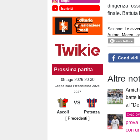
Segui
dirigenza ros
Iscriviti
finale. Battuta
Sezione:
Le avver
Autore: Marco La
vedi letture
Condividi
Prossima partita
Altre no
08 ago 2026 20:30
Coppa Italia Frecciarossa 2026-
Amiche
2027
batte i
VS
al "De
Ascoli
Potenza
CALCIO
[ Precedenti ]
prova 
con u