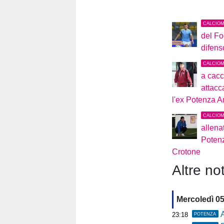
CALCIO
del Fo
difens
CALCIO
a cacc
attacc
l'ex Potenza An
CALCIO
allena
Potenz
Crotone
Altre not
Mercoledì 0
A
23:18
POTENZA