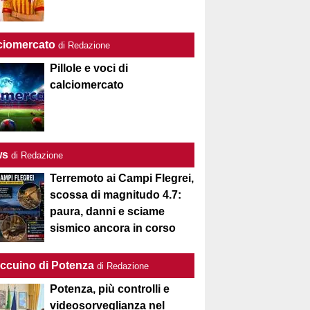
ciomercato
di Redazione
Pillole e voci di
calciomercato
ws
di Redazione
Terremoto ai Campi Flegrei,
scossa di magnitudo 4.7:
paura, danni e sciame
sismico ancora in corso
Taccuino di Potenza
di Redazione
Potenza, più controlli e
videosorveglianza nel