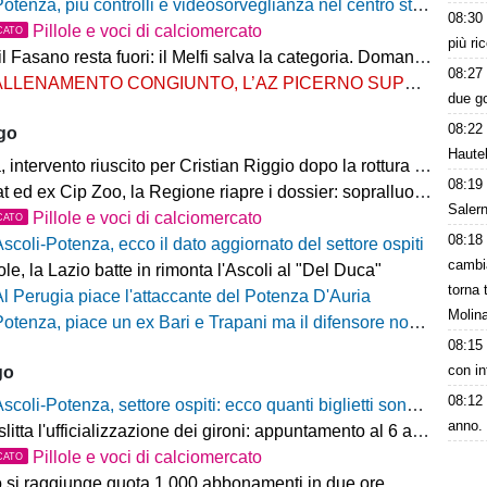
otenza, più controlli e videosorveglianza nel centro storico: il Comitato per la sicurezza rafforza le misure
08:30
Pillole e voci di calciomercato
CATO
più ri
Fasano resta fuori: il Melfi salva la categoria. Domani l'attesa per i gironi
08:27
LLENAMENTO CONGIUNTO, L’AZ PICERNO SUPERA L’AS MELFI
due g
08:22
ago
Hautek
ntervento riuscito per Cristian Riggio dopo la rottura del crociato
08:19
 ed ex Cip Zoo, la Regione riapre i dossier: sopralluogo di Bardi
Salern
Pillole e voci di calciomercato
CATO
08:18
Ascoli-Potenza, ecco il dato aggiornato del settore ospiti
cambia
e, la Lazio batte in rimonta l'Ascoli al "Del Duca"
torna 
Al Perugia piace l'attaccante del Potenza D'Auria
Molin
otenza, piace un ex Bari e Trapani ma il difensore non vestirà rossoblù
08:15
con in
go
08:12
scoli-Potenza, settore ospiti: ecco quanti biglietti sono stati venduti finora
anno.
litta l'ufficializzazione dei gironi: appuntamento al 6 agosto
Pillole e voci di calciomercato
CATO
o si raggiunge quota 1.000 abbonamenti in due ore