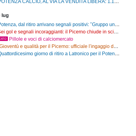
OTENZA CALCIO, AL VIA LA VENDITA LIBERA: 1.180 ABBONAMENTI SOTTOSCRITTI
 lug
otenza, dal ritiro arrivano segnali positivi: "Gruppo unito e tanta voglia di lavorare"
ei gol e segnali incoraggianti: il Picerno chiude in scioltezza il test con l'Équipe Campania
Pillole e voci di calciomercato
CATO
Gioventù e qualità per il Picerno: ufficiale l'ingaggio del giovane attacco Andrea Oliviero
uattordicesimo giorno di ritiro a Latronico per il Potenza di mister Tisci