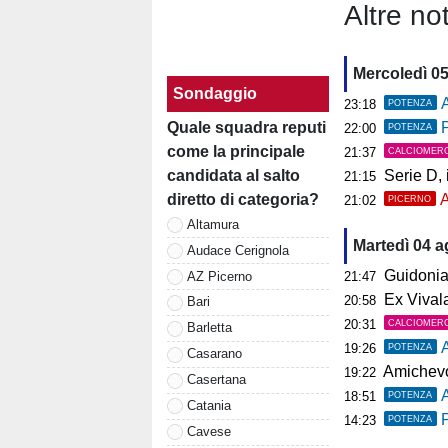
Altre not
Mercoledì 0
Sondaggio
A
23:18
POTENZA
P
Quale squadra reputi
22:00
POTENZA
come la principale
21:37
CALCIOMER
Serie D, il 
candidata al salto
21:15
A
diretto di categoria?
21:02
PICERNO
Altamura
Martedì 04 
Audace Cerignola
Guidonia, i
AZ Picerno
21:47
Ex Vivalat
20:58
Bari
20:31
CALCIOMER
Barletta
19:26
POTENZA
Casarano
Amichevol
19:22
Casertana
18:51
POTENZA
Catania
P
14:23
POTENZA
Cavese