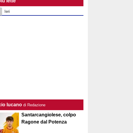
iù lette
Ieri
cio lucano
di Redazione
Santarcangiolese, colpo
Ragone dal Potenza