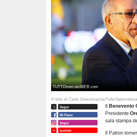
TUTTOmercatoWEB.com
© foto di Carlo Giacomazza/TuttoSalernitan
Il
Benevento 
Segui
Presidente
Ore
Mi Piace
sala stampa de
Segui
Iscriviti
Il Patron torne