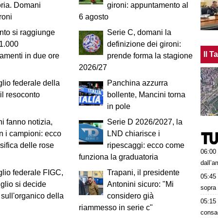
ria. Domani
gironi: appuntamento al
ironi
6 agosto
nto si raggiunge
Serie C, domani la
1.000
definizione dei gironi:
Il 
menti in due ore
prende forma la stagione
2026/27
lio federale della
Panchina azzurra
il resoconto
bollente, Mancini torna
in pole
ni fanno notizia,
Serie D 2026/2027, la
 i campioni: ecco
LND chiarisce i
sifica delle rose
ripescaggi: ecco come
06:00
funziona la graduatoria
dall’
lio federale FIGC,
Trapani, il presidente
05:45
uglio si decide
Antonini sicuro: "Mi
sopra 
sull'organico della
considero già
05:15
riammesso in serie c"
consa