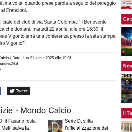
ultima volta, quando prese parola a seguito del pareggio
a al Francioni.
Cal
fficiale del club di via Santa Colomba: “Il Benevento
a che domani, martedì 22 aprile, alle ore 16:30, il
ste Vigorito terrà una conferenza presso la sala stampa
ro Vigorito”“.
alcio
/ Data:
Lun 21 aprile 2025 alle 19:01
tonews24.it
Ne
e
Tweet
tizie - Mondo Calcio
Il 
D, il Fasano resta
Serie D, slitta
il Melfi salva la
l'ufficializzazione dei