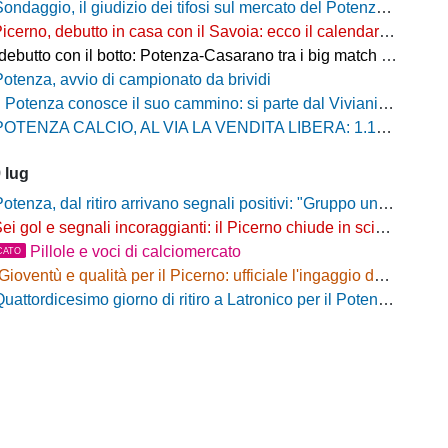
ndaggio, il giudizio dei tifosi sul mercato del Potenza: prevale la fiducia, ma resta l'attesa per gli ultimi colpi
icerno, debutto in casa con il Savoia: ecco il calendario della stagione 2026/27
utto con il botto: Potenza-Casarano tra i big match della prima giornata
Potenza, avvio di campionato da brividi
 Potenza conosce il suo cammino: si parte dal Viviani con il Casarano, ufficializzato il calendario della stagione 2026/27
OTENZA CALCIO, AL VIA LA VENDITA LIBERA: 1.180 ABBONAMENTI SOTTOSCRITTI
 lug
otenza, dal ritiro arrivano segnali positivi: "Gruppo unito e tanta voglia di lavorare"
ei gol e segnali incoraggianti: il Picerno chiude in scioltezza il test con l'Équipe Campania
Pillole e voci di calciomercato
CATO
Gioventù e qualità per il Picerno: ufficiale l'ingaggio del giovane attacco Andrea Oliviero
uattordicesimo giorno di ritiro a Latronico per il Potenza di mister Tisci