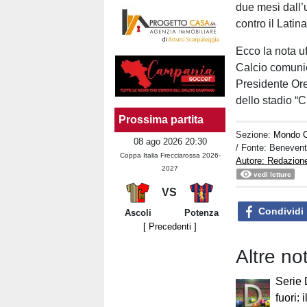
due mesi dall’
contro il Latin
Ecco la nota u
Calcio comunic
Presidente Ore
dello stadio “Ci
Prossima partita
Sezione:
Mondo C
08 ago 2026 20:30
/ Fonte: Beneven
Coppa Italia Frecciarossa 2026-
Autore: Redazion
2027
vedi letture
VS
Condividi
Ascoli
Potenza
[ Precedenti ]
Altre no
Serie 
fuori: 