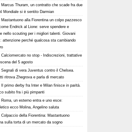
Marcus Thuram, un contratto che scade fra due
Al Mondiale si è sentito Darmian
Mastantuono alla Fiorentina un colpo pazzesco
come Endrick al Lione: serve spendere e
e nello scouting per i migliori talenti. Giovani
ni: attenzione perché qualcosa sta cambiando
ro
Calciomercato no stop - Indiscrezioni, trattative
oscena del 5 agosto
Segnali di vera Juventus contro il Chelsea.
tti ritrova Zhegrova e parla di mercato
Il primo derby fra Inter e Milan finisce in parità.
o subito fra i più pimpanti
Roma, un esterno entra e uno esce:
tletico ecco Molina, Angelino saluta
Colpaccio della Fiorentina: Mastantuono
ina sulla torta di un mercato da sogno