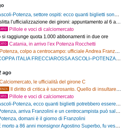
go
scoli-Potenza, settore ospiti: ecco quanti biglietti sono stati venduti finora
litta l'ufficializzazione dei gironi: appuntamento al 6 agosto
Pillole e voci di calciomercato
CATO
o si raggiunge quota 1.000 abbonamenti in due ore
Catania, in arrivo l'ex Potenza Rocchetti
CATO
Potenza, colpo a centrocampo: ufficiale Andrea Franzolini, firma fino al 2028
OPPA ITALIA FRECCIAROSSA ASCOLI–POTENZA: BIGLIETTI SETTORE OSPITI IN VENDITA
2 ago
Calciomercato, le ufficialità del girone C
Il diritto di critica è sacrosanto. Quello di insultare, no!
ENZA
Pillole e voci di calciomercato
CATO
scoli-Potenza, ecco quanti biglietti potrebbero essere disponibili per il settore ospiti
otenza, arriva Franzolini e un centrocampista può salutare
Potenza, domani è il giorno di Franzolini
 morto a 86 anni monsignor Agostino Superbo, fu vescovo di Potenza