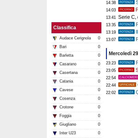
So
14:38
POTENZA
P
14:03
PICERNO
Serie C, deb
13:41
13:35
POTENZA
Classifica
Il
13:19
POTENZA
Audace Cerignola
0
P
13:07
POTENZA
Bari
0
Mercoledì 29
Barletta
0
P
23:23
POTENZA
Casarano
0
S
23:05
PICERNO
Casertana
0
22:54
CALCIOMER
Catania
0
22:44
UFFICIALE
Cavese
0
Q
22:02
POTENZA
Cosenza
0
Crotone
0
Foggia
0
Giugliano
0
Inter U23
0