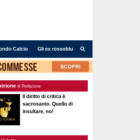
ondo Calcio
Gli ex rossoblu
pinione
di Redazione
Il diritto di critica è
sacrosanto. Quello di
insultare, no!