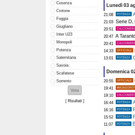
Cosenza
Lunedì 03 a
Crotone
A
21:08
POTENZA
Foggia
Serie D, s
21:03
Giugliano
20:51
CALCIOMER
Inter U23
A Tarant
20:47
Monopoli
20:41
CALCIOMER
Potenza
14:33
UFFICIALE
C
Salernitana
13:01
POTENZA
Savoia
Domenica 0
Scafatese
20:55
Sorrento
UFFICIALE
19:41
#MONDOPOT
19:10
CALCIOMER
[
Risultati
]
A
16:44
POTENZA
P
16:16
POTENZA
15:52
POTENZA
È
11:07
POTENZA