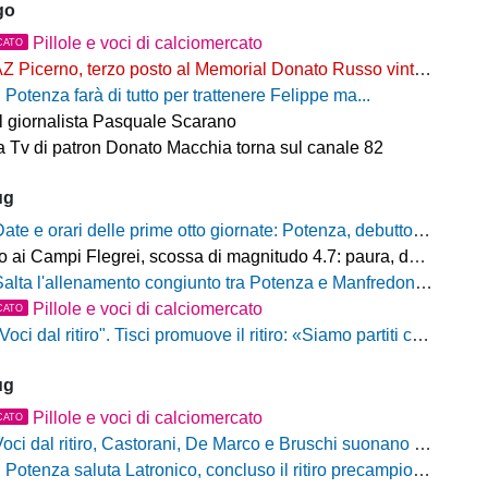
go
Pillole e voci di calciomercato
CATO
Z Picerno, terzo posto al Memorial Donato Russo vinto dal Crotone
l Potenza farà di tutto per trattenere Felippe ma...
il giornalista Pasquale Scarano
 Tv di patron Donato Macchia torna sul canale 82
ug
ate e orari delle prime otto giornate: Potenza, debutto al Viviani contro il Casarano venerdì 21 agosto alle 21
ampi Flegrei, scossa di magnitudo 4.7: paura, danni e sciame sismico ancora in corso
alta l'allenamento congiunto tra Potenza e Manfredonia, ecco perchè
Pillole e voci di calciomercato
CATO
oci dal ritiro". Tisci promuove il ritiro: «Siamo partiti con il piede giusto. Ad Ascoli per giocarci le nostre carte»
ug
Pillole e voci di calciomercato
CATO
oci dal ritiro, Castorani, De Marco e Bruschi suonano la carica: "Siamo pronti, non vediamo l'ora di iniziare"
l Potenza saluta Latronico, concluso il ritiro precampionato, da domani si torna al Viviani