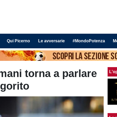
Qui Picerno
Le avversarie
#MondoPotenza
M
ani torna a parlare
L'o
igorito