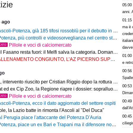
izie
05:00
anni. 
01:15
5 ago
ma è 
scoli-Potenza, già 185 tifosi rossoblù per il debutto in Coppa Italia Frecciarossa
creder
otenza, più controlli e videosorveglianza nel centro storico: il Comitato per la sicurezza rafforza le misure
italia
Pillole e voci di calciomercato
CATO
davve
Fasano resta fuori: il Melfi salva la categoria. Domani l'attesa per i gironi
01:00
LLENAMENTO CONGIUNTO, L’AZ PICERNO SUPERA L’AS MELFI
e retr
00:56
ago
Spalle
ntervento riuscito per Cristian Riggio dopo la rottura del crociato
00:53
 ed ex Cip Zoo, la Regione riapre i dossier: sopralluogo di Bardi
Dimarc
Pillole e voci di calciomercato
CATO
00:49
Ascoli-Potenza, ecco il dato aggiornato del settore ospiti
dall'A
e, la Lazio batte in rimonta l'Ascoli al "Del Duca"
00:45
Al Perugia piace l'attaccante del Potenza D'Auria
cilieg
otenza, piace un ex Bari e Trapani ma il difensore non vestirà rossoblù