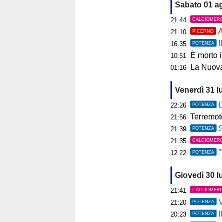
Sabato 01 a
21:44
CALCIOMER
A
21:10
PICERNO
I
16:35
POTENZA
È morto 
10:51
La Nuova
01:16
Venerdì 31 l
D
22:26
POTENZA
Terremoto ai C
21:56
S
21:39
POTENZA
21:35
CALCIOMER
"V
12:22
POTENZA
Giovedì 30 l
21:41
CALCIOMER
V
21:20
POTENZA
I
20:23
POTENZA