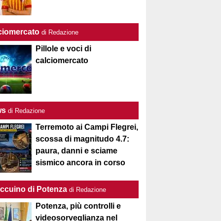
ciomercato
di Redazione
Pillole e voci di
calciomercato
ws
di Redazione
Terremoto ai Campi Flegrei,
scossa di magnitudo 4.7:
paura, danni e sciame
sismico ancora in corso
Taccuino di Potenza
di Redazione
Potenza, più controlli e
videosorveglianza nel