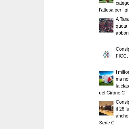
catego
l'attesa per i g
A Tara
quota 
abbona
Consig
FIGC, 
I milio
ma non
la clas
del Girone C
Consig
il 28 l
anche 
Serie C