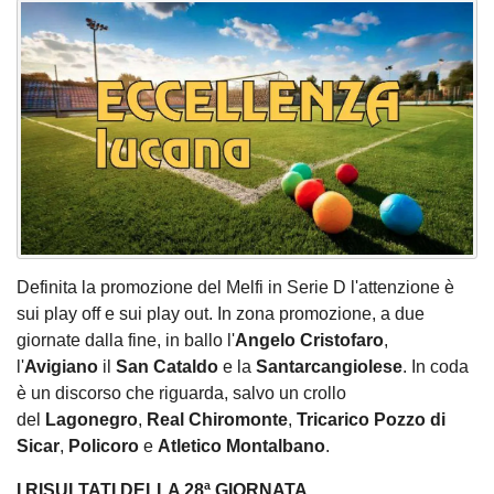
Definita la promozione del Melfi in Serie D l'attenzione è
sui play off e sui play out. In zona promozione, a due
giornate dalla fine, in ballo l'
Angelo Cristofaro
,
l'
Avigiano
il
San Cataldo
e la
Santarcangiolese
. In coda
è un discorso che riguarda, salvo un crollo
del
Lagonegro
,
Real Chiromonte
,
Tricarico Pozzo di
Sicar
,
Policoro
e
Atletico Montalbano
.
I RISULTATI DELLA 28ª GIORNATA