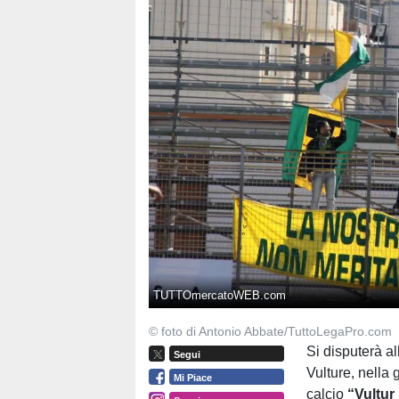
TUTTOmercatoWEB.com
© foto di Antonio Abbate/TuttoLegaPro.com
Si disputerà a
Segui
Vulture, nella 
Mi Piace
calcio
“Vultur