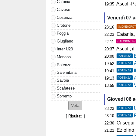
Catania
Ascoli-Po
19:35
Cavese
Cosenza
Venerdì 07 
Crotone
23:16
#MONDOPOT
Foggia
Catania, 
22:23
Giugliano
22:11
CALCIOMER
Ascoli, il t
Inter U23
20:37
20:00
POTENZA
Monopoli
19:52
POTENZA
Potenza
19:41
POTENZA
Salernitana
A
19:13
POTENZA
Savoia
Ve
13:55
POTENZA
Scafatese
Sorrento
Giovedì 06 
U
23:23
POTENZA
23:10
POTENZA
[
Risultati
]
Ci segui già
22:30
Eziolino Capuan
21:21