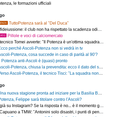
tenza, le formazioni ufficiali
ago
TuttoPotenza sarà al "Del Duca"
ENZA
fideiussione: il club non ha rispettato la scadenza odierna
Pillole e voci di calciomercato
CATO
ecnico Tomei avverte: "Il Potenza è un'ottima squadra, sarà un test probante"
Ecco perchè Ascoli-Potenza non si vedrà in tv
Ascoli-Potenza, cosa succede in caso di parità al 90'?
Il Potenza anti-Ascoli è (quasi) pronto
scoli-Potenza, chiusa la prevendita: ecco il dato del settore ospiti
rso Ascoli-Potenza, il tecnico Tisci: "La squadra non deve vivere questa sfida come una rivincita dei playoff, ai tifosi dico di godersi la trasferta"
ago
na nuova stagione pronta ad iniziare per la Basilia Basket Potenza
Potenza, Felippe sarà titolare contro l'Ascoli?
 su Instagram? Se la risposta è no... è il momento giusto per rimediare!
o a TMW: "Antonini solo disastri, i punti di penalizzazione che ha preso un record mondiale"