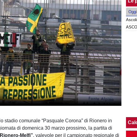
Le p
Oggi
Ascoli
ASCOL
llo stadio comunale “Pasquale Corona” di Rionero in
Cal
giornata di domenica 30 marzo prossimo, la partita di
 Rionero-Melfi”
, valevole per il campionato regionale di