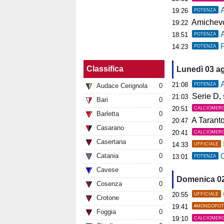
19:26
POTENZA
Amichevol
19:22
18:51
POTENZA
P
14:23
POTENZA
Classifica
Lunedì 03 a
A
21:08
POTENZA
Audace Cerignola
0
Serie D, s
21:03
Bari
0
20:51
CALCIOMER
Barletta
0
A Tarant
20:47
Casarano
0
20:41
CALCIOMER
Casertana
0
14:33
UFFICIALE
Catania
0
C
13:01
POTENZA
Cavese
0
Domenica 0
Cosenza
0
20:55
UFFICIALE
Crotone
0
19:41
#MONDOPOT
Foggia
0
19:10
CALCIOMER