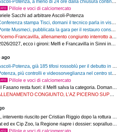
coli-Potenza, a meno di 24 ore dalla chiusura continua a salire il numero di biglietti venduti nel settore ospiti
Pillole e voci di calciomercato
CATO
riele Sacchi ad arbitrare Ascoli-Potenza
onferenza stampa Tisci, domani il tecnico parla in vista di Ascoli-Potenza
onte Musmeci, pubblicata la gara per il restauro conservativo
icerno-Francavilla, allenamento congiunto interrotto al termine del primo tempo
/2027, ecco i gironi: Melfi e Francavilla in Sinni insieme nel Girone H
5 ago
scoli-Potenza, già 185 tifosi rossoblù per il debutto in Coppa Italia Frecciarossa
otenza, più controlli e videosorveglianza nel centro storico: il Comitato per la sicurezza rafforza le misure
Pillole e voci di calciomercato
CATO
Fasano resta fuori: il Melfi salva la categoria. Domani l'attesa per i gironi
LLENAMENTO CONGIUNTO, L’AZ PICERNO SUPERA L’AS MELFI
ago
ntervento riuscito per Cristian Riggio dopo la rottura del crociato
 ed ex Cip Zoo, la Regione riapre i dossier: sopralluogo di Bardi
Pillole e voci di calciomercato
CATO