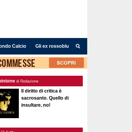
ondo Calcio
Gli ex rossoblu
pinione
di Redazione
Il diritto di critica è
sacrosanto. Quello di
insultare, no!