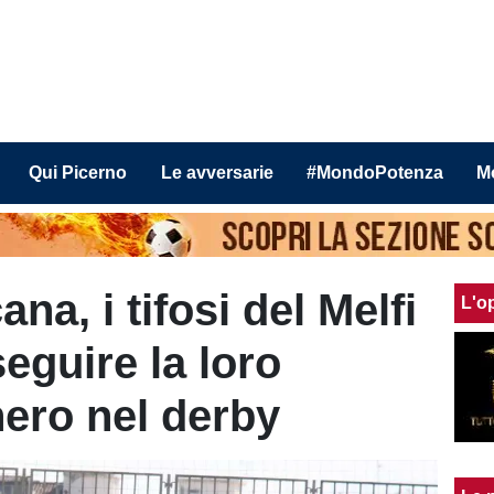
Qui Picerno
Le avversarie
#MondoPotenza
M
na, i tifosi del Melfi
L'o
eguire la loro
ero nel derby