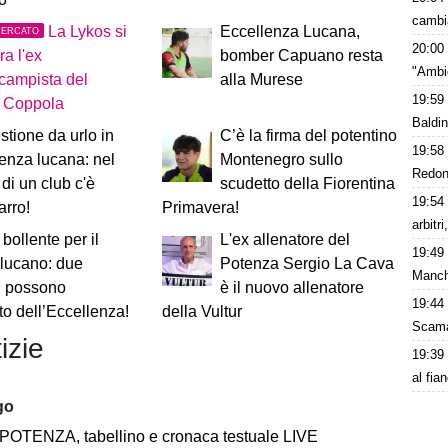
cambi
La Lykos si
Eccellenza Lucana,
MERCATO
20:00
ra l'ex
bomber Capuano resta
"Ambie
campista del
alla Murese
19:59
o Coppola
Baldin
tione da urlo in
C’è la firma del potentino
19:58
enza lucana: nel
Montenegro sullo
Redond
 di un club c'è
scudetto della Fiorentina
19:54
arro!
Primavera!
arbitr
 bollente per il
L'ex allenatore del
19:49
 lucano: due
Potenza Sergio La Cava
Manch
i possono
è il nuovo allenatore
19:44
to dell’Eccellenza!
della Vultur
Scama
izie
19:39
al fia
go
OTENZA, tabellino e cronaca testuale LIVE