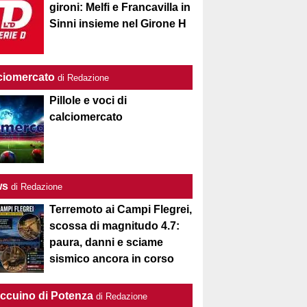
gironi: Melfi e Francavilla in
Sinni insieme nel Girone H
ciomercato
di Redazione
Pillole e voci di
calciomercato
ws
di Redazione
Terremoto ai Campi Flegrei,
scossa di magnitudo 4.7:
paura, danni e sciame
sismico ancora in corso
Taccuino di Potenza
di Redazione