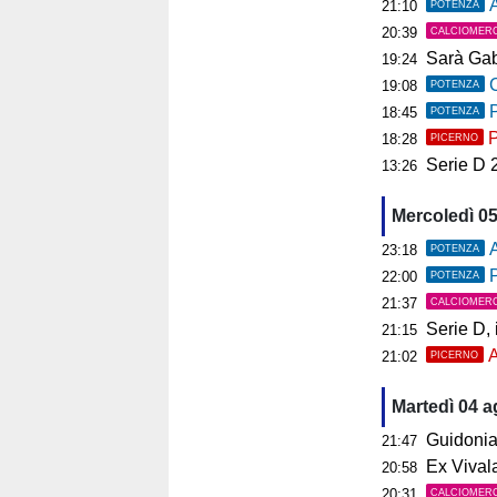
As
21:10
POTENZA
20:39
CALCIOMER
Sarà Gab
19:24
C
19:08
POTENZA
P
18:45
POTENZA
P
18:28
PICERNO
Serie D 2026
13:26
Mercoledì 0
A
23:18
POTENZA
P
22:00
POTENZA
21:37
CALCIOMER
Serie D, il 
21:15
A
21:02
PICERNO
Martedì 04 
Guidonia, i
21:47
Ex Vivalat
20:58
20:31
CALCIOMER