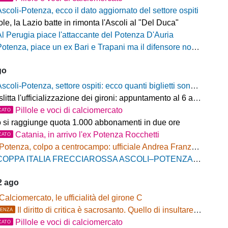
Ascoli-Potenza, ecco il dato aggiornato del settore ospiti
e, la Lazio batte in rimonta l'Ascoli al "Del Duca"
Al Perugia piace l'attaccante del Potenza D'Auria
otenza, piace un ex Bari e Trapani ma il difensore non vestirà rossoblù
go
scoli-Potenza, settore ospiti: ecco quanti biglietti sono stati venduti finora
litta l'ufficializzazione dei gironi: appuntamento al 6 agosto
Pillole e voci di calciomercato
CATO
o si raggiunge quota 1.000 abbonamenti in due ore
Catania, in arrivo l'ex Potenza Rocchetti
CATO
Potenza, colpo a centrocampo: ufficiale Andrea Franzolini, firma fino al 2028
OPPA ITALIA FRECCIAROSSA ASCOLI–POTENZA: BIGLIETTI SETTORE OSPITI IN VENDITA
2 ago
Calciomercato, le ufficialità del girone C
Il diritto di critica è sacrosanto. Quello di insultare, no!
ENZA
Pillole e voci di calciomercato
CATO