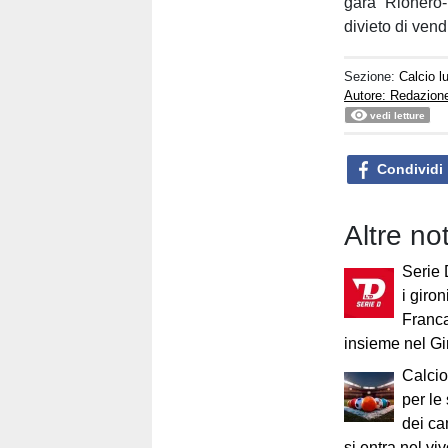
gara “Rionero-
divieto di vend
Sezione:
Calcio 
Autore: Redazion
vedi letture
Condividi
Altre no
Serie 
i giron
Franca
insieme nel G
Calcio
per le
dei ca
si entra nel vi