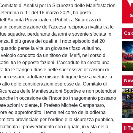
Comitato di Analisi per la Sicurezza delle Manifestazioni
determina n. 11 del 18 marzo 2025, ha posto
dell’Autorità Provinciale di Pubblica Sicurezza di
 in considerazione dell’accesa reciproca rivalità tra le
Cal
e due squadre, perdurante da anni e sovente sfociata in
enza, il più grave dei quali è il noto episodio del 20
quando perse la vita un giovane tifoso vulturino,
 veicolo condotto da un tifoso del Melfi, nel corso di
icatisi tra le opposte fazioni. L’accaduto ha creato una
ra tra le frange ultras e nelle successive occasioni di
o necessario adottare misure di rigore tese a vietare la
Ne
o atto delle considerazioni espresse dal Comitato di
 Sicurezza delle Manifestazioni Sportive e non potendosi
anche in occasione dell’incontro in argomento possano
ate azioni violente, il Prefetto Michele Campanaro,
tore ed approfondito il tema nel corso della odierna
mitato provinciale per l’ordine e la sicurezza pubblica,
mattinata il provvedimento con il quale, in vista della
Il 