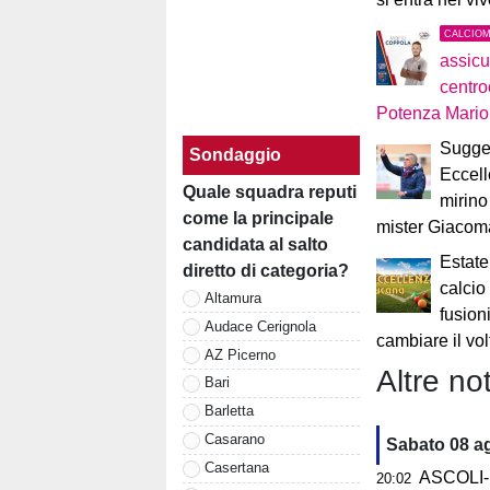
CALCIO
assicu
centro
Potenza Mari
Sugges
Sondaggio
Eccell
Quale squadra reputi
mirino
come la principale
mister Giacom
candidata al salto
Estate
diretto di categoria?
calcio
Altamura
fusion
Audace Cerignola
cambiare il vol
AZ Picerno
Altre not
Bari
Barletta
Casarano
Sabato 08 a
Casertana
ASCOLI-P
20:02