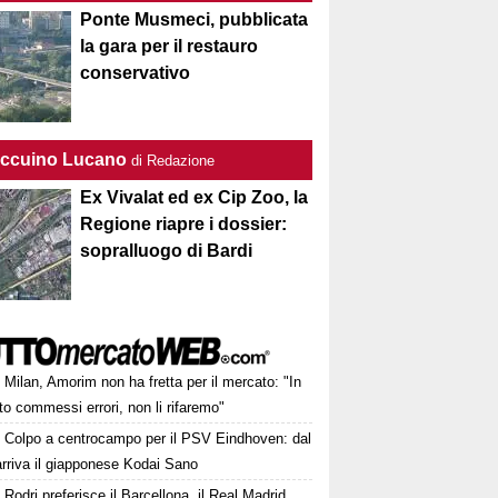
Ponte Musmeci, pubblicata
la gara per il restauro
conservativo
Taccuino Lucano
di Redazione
Ex Vivalat ed ex Cip Zoo, la
Regione riapre i dossier:
sopralluogo di Bardi
Milan, Amorim non ha fretta per il mercato: "In
o commessi errori, non li rifaremo"
Colpo a centrocampo per il PSV Eindhoven: dal
rriva il giapponese Kodai Sano
Rodri preferisce il Barcellona, il Real Madrid