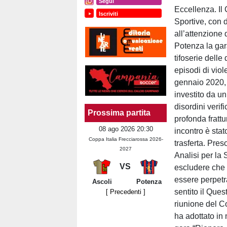
Segui
Eccellenza. Il 
Iscriviti
Sportive, con 
all’attenzione 
Potenza la gara
tifoserie dell
episodi di viol
gennaio 2020, 
investito da un
disordini verif
Prossima partita
profonda frattu
08 ago 2026 20:30
incontro è stat
Coppa Italia Frecciarossa 2026-
trasferta. Pres
2027
Analisi per la
VS
escludere che 
essere perpetr
Ascoli
Potenza
sentito il Ques
[ Precedenti ]
riunione del Co
ha adottato in 