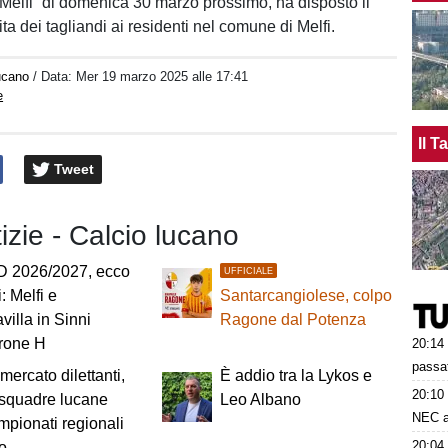
Melfi” di domenica 30 marzo prossimo, ha disposto il
ita dei tagliandi ai residenti nel comune di Melfi.
lucano
/ Data:
Mer 19 marzo 2025 alle 17:41
e
Il 
Tweet
tizie - Calcio lucano
D 2026/2027, ecco
UFFICIALE
i: Melfi e
Santarcangiolese, colpo
villa in Sinni
Ragone dal Potenza
irone H
20:14
passat
mercato dilettanti,
È addio tra la Lykos e
20:10
 squadre lucane
Leo Albano
NEC a
mpionati regionali
20:04
vo