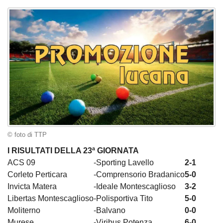
© foto di TTP
I RISULTATI DELLA 23ª GIORNATA
ACS 09
-
Sporting Lavello
2-1
Corleto Perticara
-
Comprensorio Bradanico
5-0
Invicta Matera
-
Ideale Montescaglioso
3-2
Libertas Montescaglioso
-
Polisportiva Tito
5-0
Moliterno
-
Balvano
0-0
Murese
-
Viribus Potenza
6-0