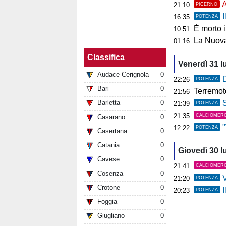
A
21:10
PICERNO
I
16:35
POTENZA
È morto 
10:51
La Nuova
01:16
Classifica
Venerdì 31 l
Audace Cerignola
0
D
22:26
POTENZA
Bari
0
Terremoto ai C
21:56
Barletta
0
S
21:39
POTENZA
21:35
CALCIOMER
Casarano
0
"V
12:22
POTENZA
Casertana
0
Catania
0
Giovedì 30 l
Cavese
0
21:41
CALCIOMER
Cosenza
0
V
21:20
POTENZA
Crotone
0
I
20:23
POTENZA
Foggia
0
Giugliano
0