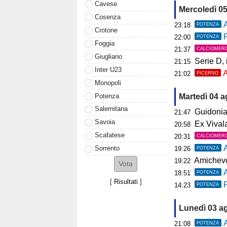
Cavese
Mercoledì 0
Cosenza
A
23:18
POTENZA
Crotone
P
22:00
POTENZA
Foggia
21:37
CALCIOMER
Giugliano
Serie D, il 
21:15
Inter U23
A
21:02
PICERNO
Monopoli
Potenza
Martedì 04 
Salernitana
Guidonia, i
21:47
Savoia
Ex Vivalat
20:58
Scafatese
20:31
CALCIOMER
Sorrento
19:26
POTENZA
Amichevol
19:22
18:51
POTENZA
[
Risultati
]
P
14:23
POTENZA
Lunedì 03 a
A
21:08
POTENZA