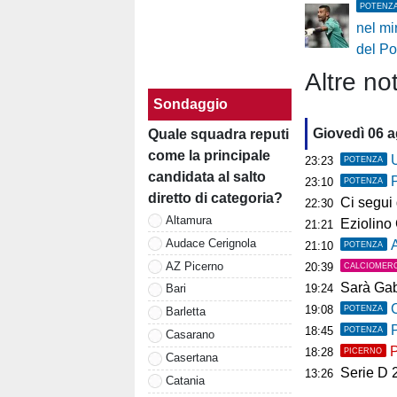
POTENZ
nel mir
del P
Altre not
Sondaggio
Giovedì 06 
Quale squadra reputi
come la principale
U
23:23
POTENZA
candidata al salto
23:10
POTENZA
diretto di categoria?
Ci segui già
22:30
Altamura
Eziolino Capuan
21:21
Audace Cerignola
As
21:10
POTENZA
AZ Picerno
20:39
CALCIOMER
Sarà Gab
19:24
Bari
C
19:08
POTENZA
Barletta
P
18:45
POTENZA
Casarano
P
18:28
PICERNO
Casertana
Serie D 2026
13:26
Catania