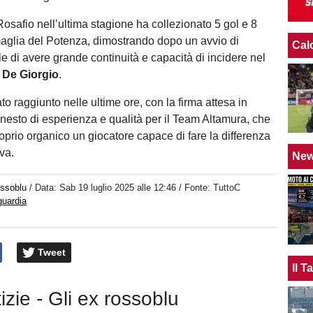
osafio nell’ultima stagione ha collezionato 5 gol e 8
maglia del Potenza, dimostrando dopo un avvio di
Cal
ile di avere grande continuità e capacità di incidere nel
r
De Giorgio
.
to raggiunto nelle ultime ore, con la firma attesa in
nnesto di esperienza e qualità per il Team Altamura, che
oprio organico un giocatore capace di fare la differenza
va.
Ne
ossoblu
/ Data:
Sab 19 luglio 2025 alle 12:46
/ Fonte: TuttoC
guardia
Tweet
Il 
tizie - Gli ex rossoblu