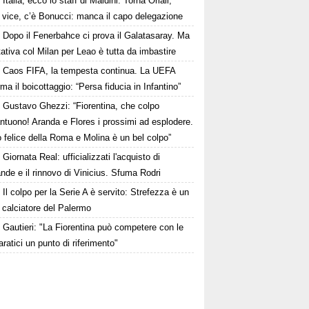
Italia, ecco lo staff di Maldini. Torna Oriali,
i vice, c’è Bonucci: manca il capo delegazione
Dopo il Fenerbahce ci prova il Galatasaray. Ma
ttativa col Milan per Leao è tutta da imbastire
Caos FIFA, la tempesta continua. La UEFA
ma il boicottaggio: “Persa fiducia in Infantino”
Gustavo Ghezzi: “Fiorentina, che colpo
ntuono! Aranda e Flores i prossimi ad esplodere.
 felice della Roma e Molina è un bel colpo”
Giornata Real: ufficializzati l'acquisto di
de e il rinnovo di Vinicius. Sfuma Rodri
Il colpo per la Serie A è servito: Strefezza è un
 calciatore del Palermo
Gautieri: "La Fiorentina può competere con le
aratici un punto di riferimento"