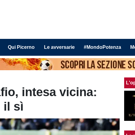
Qui Picerno
Le avversarie
#MondoPotenza
M
L'o
io, intesa vicina:
il sì