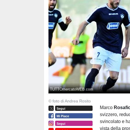
TUTTOmercatoWEB.com
© foto di Andrea Rosito
Marco
Rosafi
Segui
svizzero, redu
Mi Piace
svincolato e ha
Segui
vista della pr