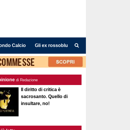
ondo Calcio
Gli ex rossoblu
pinione
di Redazione
Il diritto di critica è
sacrosanto. Quello di
insultare, no!