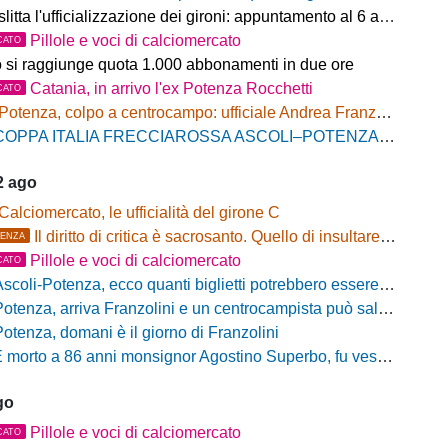
litta l'ufficializzazione dei gironi: appuntamento al 6 agosto
Pillole e voci di calciomercato
CATO
o si raggiunge quota 1.000 abbonamenti in due ore
Catania, in arrivo l'ex Potenza Rocchetti
CATO
Potenza, colpo a centrocampo: ufficiale Andrea Franzolini, firma fino al 2028
OPPA ITALIA FRECCIAROSSA ASCOLI–POTENZA: BIGLIETTI SETTORE OSPITI IN VENDITA
2 ago
Calciomercato, le ufficialità del girone C
Il diritto di critica è sacrosanto. Quello di insultare, no!
ENZA
Pillole e voci di calciomercato
CATO
scoli-Potenza, ecco quanti biglietti potrebbero essere disponibili per il settore ospiti
otenza, arriva Franzolini e un centrocampista può salutare
Potenza, domani è il giorno di Franzolini
 morto a 86 anni monsignor Agostino Superbo, fu vescovo di Potenza
go
Pillole e voci di calciomercato
CATO