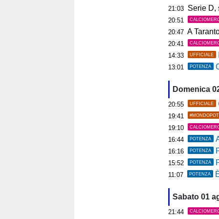
Serie D, s
21:03
20:51
CALCIOMER
A Tarant
20:47
20:41
CALCIOMER
14:33
UFFICIALE
C
13:01
POTENZA
Domenica 0
20:55
UFFICIALE
19:41
#MONDOPOT
19:10
CALCIOMER
A
16:44
POTENZA
P
16:16
POTENZA
15:52
POTENZA
È
11:07
POTENZA
Sabato 01 a
21:44
CALCIOMER