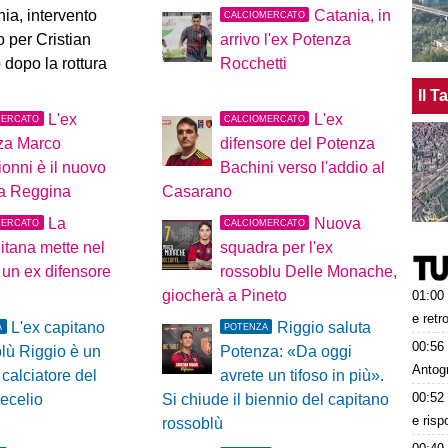
ia, intervento
Catania, in
CALCIOMERCATO
o per Cristian
arrivo l'ex Potenza
 dopo la rottura
Rocchetti
Il 
L'ex
L'ex
MERCATO
CALCIOMERCATO
za Marco
difensore del Potenza
onni è il nuovo
Bachini verso l'addio al
la Reggina
Casarano
La
Nuova
MERCATO
CALCIOMERCATO
itana mette nel
squadra per l'ex
 un ex difensore
rossoblu Delle Monache,
giocherà a Pineto
01:00
e retr
L'ex capitano
Riggio saluta
A
POTENZA
00:56
lù Riggio è un
Potenza: «Da oggi
Antog
calciatore del
avrete un tifoso in più».
00:52
ecelio
Si chiude il biennio del capitano
e risp
rossoblù