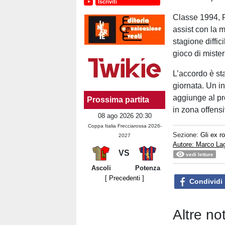
Iscriviti
Classe 1994, R
assist con la 
stagione diffic
gioco di miste
L’accordo è sta
giornata. Un i
aggiunge al pr
Prossima partita
in zona offensi
08 ago 2026 20:30
Coppa Italia Frecciarossa 2026-
Sezione:
Gli ex r
2027
Autore: Marco La
VS
vedi letture
Ascoli
Potenza
[ Precedenti ]
Condividi
Altre no