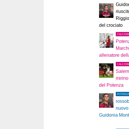
Guidon
riuscit
Riggio
del crociato
CALCIO
Poten
Marchi
allenatore del
CALCIO
Salern
mirino
del Potenza
POTENZ
rossob
nuovo 
Guidonia Mont