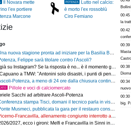
00:49
Il Novara mette
Lutto nel calcio:
A
POTENZA
Bollin
ino l'ex portiere
è morto l'ex rossoblù
00:45
otenza Marcone
Ciro Femiano
la tra
izie
00:42
confer
ago
00:39
Masta
na nuova stagione pronta ad iniziare per la Basilia Basket Potenza
Castro
Potenza, Felippe sarà titolare contro l'Ascoli?
00:38
 su Instagram? Se la risposta è no... è il momento giusto per rimediare!
Dioman
o a TMW: "Antonini solo disastri, i punti di penalizzazione che ha preso un record mondiale"
coli-Potenza, a meno di 24 ore dalla chiusura continua a salire il numero di biglietti venduti nel settore ospiti
00:34
Pillole e voci di calciomercato
nuovo
CATO
riele Sacchi ad arbitrare Ascoli-Potenza
00:30
onferenza stampa Tisci, domani il tecnico parla in vista di Ascoli-Potenza
big. P
onte Musmeci, pubblicata la gara per il restauro conservativo
icerno-Francavilla, allenamento congiunto interrotto al termine del primo tempo
/2027, ecco i gironi: Melfi e Francavilla in Sinni insieme nel Girone H