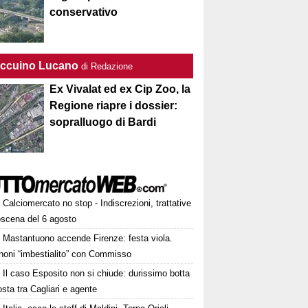
conservativo
Taccuino Lucano
di Redazione
Ex Vivalat ed ex Cip Zoo, la
Regione riapre i dossier:
sopralluogo di Bardi
Calciomercato no stop - Indiscrezioni, trattative
oscena del 6 agosto
Mastantuono accende Firenze: festa viola.
noni “imbestialito” con Commisso
Il caso Esposito non si chiude: durissimo botta
osta tra Cagliari e agente