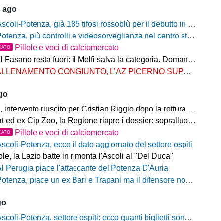
5 ago
scoli-Potenza, già 185 tifosi rossoblù per il debutto in Coppa Italia Frecciarossa
otenza, più controlli e videosorveglianza nel centro storico: il Comitato per la sicurezza rafforza le misure
Pillole e voci di calciomercato
CATO
Fasano resta fuori: il Melfi salva la categoria. Domani l'attesa per i gironi
LLENAMENTO CONGIUNTO, L’AZ PICERNO SUPERA L’AS MELFI
ago
ntervento riuscito per Cristian Riggio dopo la rottura del crociato
 ed ex Cip Zoo, la Regione riapre i dossier: sopralluogo di Bardi
Pillole e voci di calciomercato
CATO
Ascoli-Potenza, ecco il dato aggiornato del settore ospiti
e, la Lazio batte in rimonta l'Ascoli al "Del Duca"
Al Perugia piace l'attaccante del Potenza D'Auria
otenza, piace un ex Bari e Trapani ma il difensore non vestirà rossoblù
go
scoli-Potenza, settore ospiti: ecco quanti biglietti sono stati venduti finora