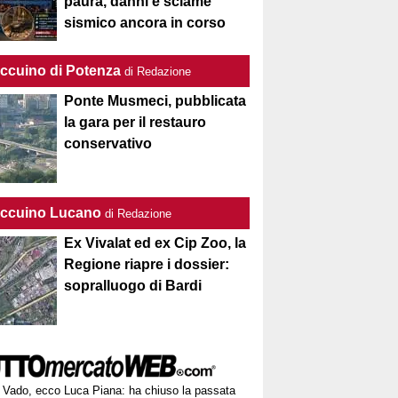
paura, danni e sciame
sismico ancora in corso
Taccuino di Potenza
di Redazione
Ponte Musmeci, pubblicata
la gara per il restauro
conservativo
Taccuino Lucano
di Redazione
Ex Vivalat ed ex Cip Zoo, la
Regione riapre i dossier:
sopralluogo di Bardi
Vado, ecco Luca Piana: ha chiuso la passata