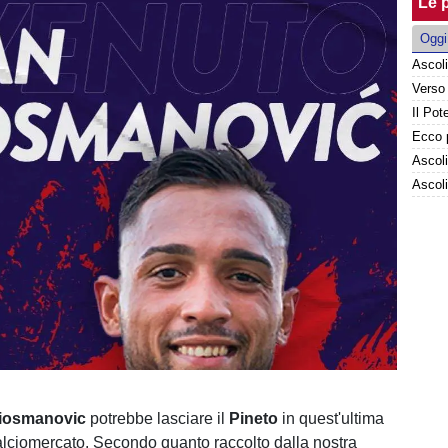
Le p
Oggi
Il Pot
Ecco 
Ascoli
ziosmanovic
potrebbe lasciare il
Pineto
in quest'ultima
alciomercato. Secondo quanto raccolto dalla nostra