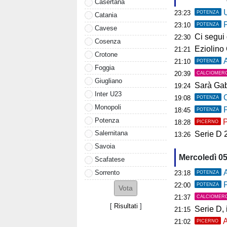
Casertana
U
23:23
POTENZA
Catania
23:10
POTENZA
Cavese
Ci segui già
22:30
Cosenza
Eziolino Capuan
21:21
Crotone
As
21:10
POTENZA
Foggia
20:39
CALCIOMER
Giugliano
Sarà Gab
19:24
Inter U23
C
19:08
POTENZA
Monopoli
P
18:45
POTENZA
Potenza
P
18:28
PICERNO
Salernitana
Serie D 2026
13:26
Savoia
Mercoledì 0
Scafatese
A
Sorrento
23:18
POTENZA
P
22:00
POTENZA
21:37
CALCIOMER
[
Risultati
]
Serie D, il 
21:15
A
21:02
PICERNO