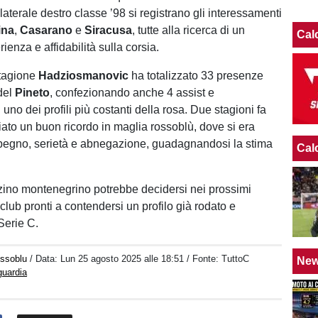
laterale destro classe ’98 si registrano gli interessamenti
ina
,
Casarano
e
Siracusa
, tutte alla ricerca di un
Cal
rienza e affidabilità sulla corsia.
stagione
Hadziosmanovic
ha totalizzato 33 presenze
del
Pineto
, confezionando anche 4 assist e
no dei profili più costanti della rosa. Due stagioni fa
iato un buon ricordo in maglia rossoblù, dove si era
mpegno, serietà e abnegazione, guadagnandosi la stima
Cal
terzino montenegrino potrebbe decidersi nei prossimi
 club pronti a contendersi un profilo già rodato e
Serie C.
ossoblu
/ Data:
Lun 25 agosto 2025 alle 18:51
/ Fonte: TuttoC
Ne
guardia