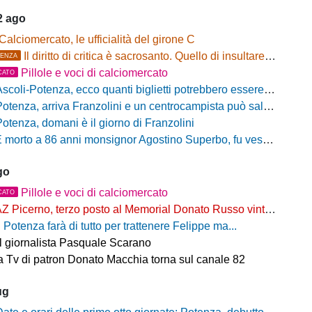
2 ago
Calciomercato, le ufficialità del girone C
Il diritto di critica è sacrosanto. Quello di insultare, no!
ENZA
Pillole e voci di calciomercato
CATO
scoli-Potenza, ecco quanti biglietti potrebbero essere disponibili per il settore ospiti
otenza, arriva Franzolini e un centrocampista può salutare
Potenza, domani è il giorno di Franzolini
 morto a 86 anni monsignor Agostino Superbo, fu vescovo di Potenza
go
Pillole e voci di calciomercato
CATO
Z Picerno, terzo posto al Memorial Donato Russo vinto dal Crotone
l Potenza farà di tutto per trattenere Felippe ma...
il giornalista Pasquale Scarano
 Tv di patron Donato Macchia torna sul canale 82
ug