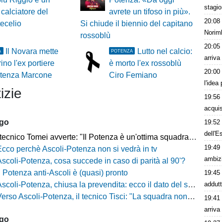
stagi
calciatore del
avrete un tifoso in più».
20:08
ecelio
Si chiude il biennio del capitano
Norimb
rossoblù
20:05
Il Novara mette
Lutto nel calcio:
A
POTENZA
arriva
ino l'ex portiere
è morto l'ex rossoblù
20:00
otenza Marcone
Ciro Femiano
l'idea
izie
19:56
acquis
ago
19:52
dell'E
ecnico Tomei avverte: "Il Potenza è un'ottima squadra, sarà un test probante"
19:49
Ecco perchè Ascoli-Potenza non si vedrà in tv
ambizi
Ascoli-Potenza, cosa succede in caso di parità al 90'?
Il Potenza anti-Ascoli è (quasi) pronto
19:45
addutt
scoli-Potenza, chiusa la prevendita: ecco il dato del settore ospiti
rso Ascoli-Potenza, il tecnico Tisci: "La squadra non deve vivere questa sfida come una rivincita dei playoff, ai tifosi dico di godersi la trasferta"
19:41
arriva
ago