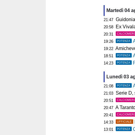
Martedì 04 
Guidonia, i
21:47
Ex Vivalat
20:58
20:31
CALCIOMER
19:26
POTENZA
Amichevol
19:22
18:51
POTENZA
P
14:23
POTENZA
Lunedì 03 a
A
21:08
POTENZA
Serie D, s
21:03
20:51
CALCIOMER
A Tarant
20:47
20:41
CALCIOMER
14:33
UFFICIALE
C
13:01
POTENZA