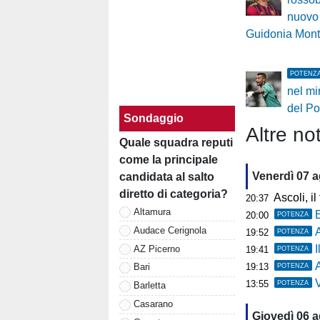
nuovo 
Guidonia Mont
POTENZ
nel mir
del P
Sondaggio
Altre not
Quale squadra reputi
come la principale
Venerdì 07 
candidata al salto
diretto di categoria?
Ascoli, il t
20:37
Altamura
20:00
POTENZA
Audace Cerignola
19:52
POTENZA
AZ Picerno
19:41
POTENZA
A
19:13
Bari
POTENZA
Ve
13:55
POTENZA
Barletta
Casarano
Giovedì 06 