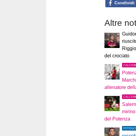
Condividi
Altre no
Guidon
riuscit
Riggio
del crociato
CALCIO
Poten
Marchi
allenatore del
CALCIO
Salern
mirino
del Potenza
POTENZ
rossob