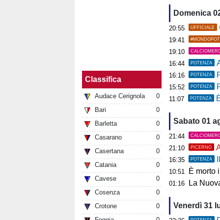
Domenica 0
20:55
UFFICIALE
19:41
#MONDOPOT
19:10
CALCIOMER
A
16:44
POTENZA
P
16:16
POTENZA
Classifica
15:52
POTENZA
Audace Cerignola
0
È
11:07
POTENZA
Bari
0
Sabato 01 a
Barletta
0
21:44
CALCIOMER
Casarano
0
A
21:10
PICERNO
Casertana
0
I
16:35
POTENZA
Catania
0
È morto 
10:51
Cavese
0
La Nuova
01:16
Cosenza
0
Venerdì 31 l
Crotone
0
Foggia
0
POTENZA