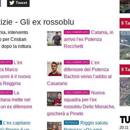
Tweet
tizie - Gli ex rossoblu
Il 
ia, intervento
Catania, in
CALCIOMERCATO
o per Cristian
arrivo l'ex Potenza
 dopo la rottura
Rocchetti
L'ex
L'ex
MERCATO
CALCIOMERCATO
Il 
za Marco
difensore del Potenza
onni è il nuovo
Bachini verso l'addio al
la Reggina
Casarano
La
Nuova
MERCATO
CALCIOMERCATO
itana mette nel
squadra per l'ex
 un ex difensore
rossoblu Delle Monache,
giocherà a Pineto
L'ex capitano
Riggio saluta
A
POTENZA
20:11
lù Riggio è un
Potenza: «Da oggi