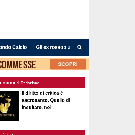
ondo Calcio
Gli ex rossoblu
pinione
di Redazione
Il diritto di critica è
sacrosanto. Quello di
insultare, no!