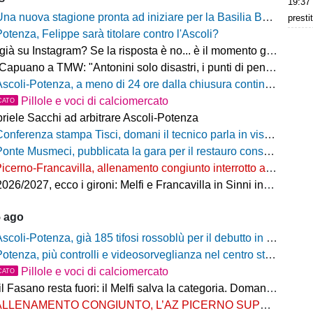
19:37
na nuova stagione pronta ad iniziare per la Basilia Basket Potenza
presti
Potenza, Felippe sarà titolare contro l'Ascoli?
 su Instagram? Se la risposta è no... è il momento giusto per rimediare!
o a TMW: "Antonini solo disastri, i punti di penalizzazione che ha preso un record mondiale"
coli-Potenza, a meno di 24 ore dalla chiusura continua a salire il numero di biglietti venduti nel settore ospiti
Pillole e voci di calciomercato
CATO
riele Sacchi ad arbitrare Ascoli-Potenza
onferenza stampa Tisci, domani il tecnico parla in vista di Ascoli-Potenza
onte Musmeci, pubblicata la gara per il restauro conservativo
icerno-Francavilla, allenamento congiunto interrotto al termine del primo tempo
/2027, ecco i gironi: Melfi e Francavilla in Sinni insieme nel Girone H
5 ago
scoli-Potenza, già 185 tifosi rossoblù per il debutto in Coppa Italia Frecciarossa
otenza, più controlli e videosorveglianza nel centro storico: il Comitato per la sicurezza rafforza le misure
Pillole e voci di calciomercato
CATO
Fasano resta fuori: il Melfi salva la categoria. Domani l'attesa per i gironi
LLENAMENTO CONGIUNTO, L’AZ PICERNO SUPERA L’AS MELFI