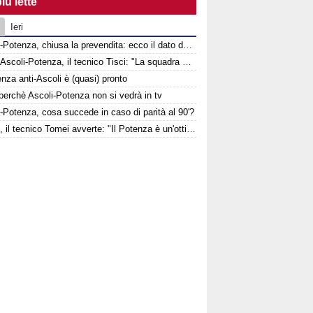
iù lette
Ieri
Ascoli-Potenza, chiusa la prevendita: ecco il dato del settore ospiti
Verso Ascoli-Potenza, il tecnico Tisci: "La squadra non deve vivere questa sfida come una rivincita dei playoff, ai tifosi dico di godersi la trasferta"
enza anti-Ascoli è (quasi) pronto
perchè Ascoli-Potenza non si vedrà in tv
-Potenza, cosa succede in caso di parità al 90'?
Ascoli, il tecnico Tomei avverte: "Il Potenza è un'ottima squadra, sarà un test probante"