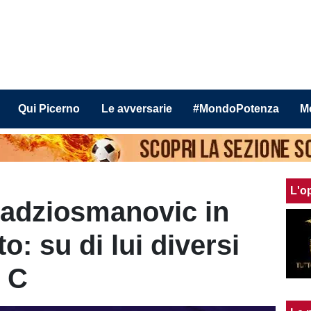
Qui Picerno
Le avversarie
#MondoPotenza
M
L'o
Hadziosmanovic in
o: su di lui diversi
e C