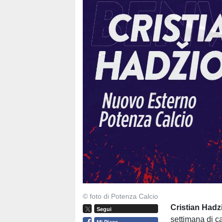
© foto di Potenza Calcio
Cristian Had
Segui
settimana di c
Mi Piace