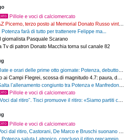
go
Pillole e voci di calciomercato
CATO
Z Picerno, terzo posto al Memorial Donato Russo vinto dal Crotone
l Potenza farà di tutto per trattenere Felippe ma...
il giornalista Pasquale Scarano
 Tv di patron Donato Macchia torna sul canale 82
ug
ate e orari delle prime otto giornate: Potenza, debutto al Viviani contro il Casarano venerdì 21 agosto alle 21
ampi Flegrei, scossa di magnitudo 4.7: paura, danni e sciame sismico ancora in corso
alta l'allenamento congiunto tra Potenza e Manfredonia, ecco perchè
Pillole e voci di calciomercato
CATO
oci dal ritiro". Tisci promuove il ritiro: «Siamo partiti con il piede giusto. Ad Ascoli per giocarci le nostre carte»
ug
Pillole e voci di calciomercato
CATO
oci dal ritiro, Castorani, De Marco e Bruschi suonano la carica: "Siamo pronti, non vediamo l'ora di iniziare"
l Potenza saluta Latronico, concluso il ritiro precampionato, da domani si torna al Viviani