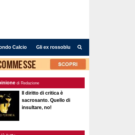
ondo Calcio
Gli ex rossoblu
pinione
di Redazione
Il diritto di critica è
sacrosanto. Quello di
insultare, no!