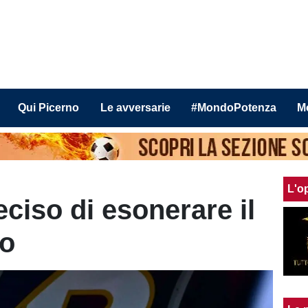
Qui Picerno
Le avversarie
#MondoPotenza
M
L'o
eciso di esonerare il
to