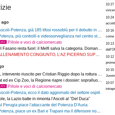
10:27
izie
vincer
10:24
5 ago
accett
scoli-Potenza, già 185 tifosi rossoblù per il debutto in Coppa Italia Frecciarossa
10:16
otenza, più controlli e videosorveglianza nel centro storico: il Comitato per la sicurezza rafforza le misure
come h
Pillole e voci di calciomercato
CATO
10:13
Fasano resta fuori: il Melfi salva la categoria. Domani l'attesa per i gironi
dall’O
LLENAMENTO CONGIUNTO, L’AZ PICERNO SUPERA L’AS MELFI
10:12
prome
ago
10:10
ntervento riuscito per Cristian Riggio dopo la rottura del crociato
Juven
 ed ex Cip Zoo, la Regione riapre i dossier: sopralluogo di Bardi
10:07
Pillole e voci di calciomercato
CATO
intrap
Ascoli-Potenza, ecco il dato aggiornato del settore ospiti
e, la Lazio batte in rimonta l'Ascoli al "Del Duca"
Al Perugia piace l'attaccante del Potenza D'Auria
otenza, piace un ex Bari e Trapani ma il difensore non vestirà rossoblù