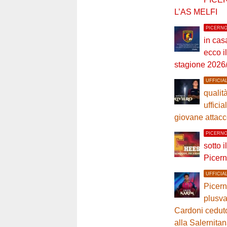
L’AS MELFI
PICERN
in cas
ecco i
stagione 2026
UFFICIA
qualità
ufficia
giovane attacc
PICERN
sotto i
Picern
UFFICIA
Picern
plusva
Cardoni ceduto 
alla Salernita