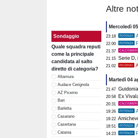
Altre not
Mercoledì 0
A
Sondaggio
23:18
POTENZA
P
22:00
POTENZA
Quale squadra reputi
21:37
CALCIOMER
come la principale
Serie D, il 
21:15
candidata al salto
A
21:02
PICERNO
diretto di categoria?
Altamura
Martedì 04 
Audace Cerignola
Guidonia, i
21:47
AZ Picerno
Ex Vivalat
20:58
Bari
20:31
CALCIOMER
Barletta
19:26
POTENZA
Casarano
Amichevol
19:22
Casertana
18:51
POTENZA
Catania
P
14:23
POTENZA