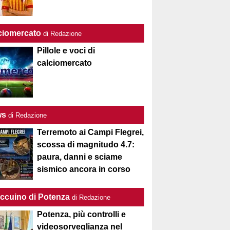
ciomercato
di Redazione
Pillole e voci di
calciomercato
ws
di Redazione
Terremoto ai Campi Flegrei,
scossa di magnitudo 4.7:
paura, danni e sciame
sismico ancora in corso
Taccuino di Potenza
di Redazione
Potenza, più controlli e
videosorveglianza nel