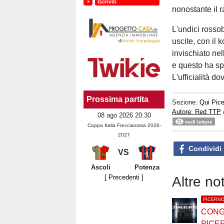
Iscriviti
nonostante il 
L'undici rossob
uscite, con il k
invischiato nel
e questo ha sp
L'ufficialità d
Prossima partita
Sezione:
Qui Pic
Autore: Red TTP
08 ago 2026 20:30
vedi letture
Coppa Italia Frecciarossa 2026-
2027
Condividi
VS
Ascoli
Potenza
[ Precedenti ]
Altre no
PICERN
CONG
PICE