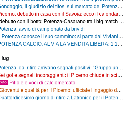
ndaggio, il giudizio dei tifosi sul mercato del Potenza: prevale la fiducia, ma resta l'attesa per gli ultimi colpi
icerno, debutto in casa con il Savoia: ecco il calendario della stagione 2026/27
utto con il botto: Potenza-Casarano tra i big match della prima giornata
Potenza, avvio di campionato da brividi
 Potenza conosce il suo cammino: si parte dal Viviani con il Casarano, ufficializzato il calendario della stagione 2026/27
OTENZA CALCIO, AL VIA LA VENDITA LIBERA: 1.180 ABBONAMENTI SOTTOSCRITTI
 lug
otenza, dal ritiro arrivano segnali positivi: "Gruppo unito e tanta voglia di lavorare"
ei gol e segnali incoraggianti: il Picerno chiude in scioltezza il test con l'Équipe Campania
Pillole e voci di calciomercato
CATO
Gioventù e qualità per il Picerno: ufficiale l'ingaggio del giovane attacco Andrea Oliviero
uattordicesimo giorno di ritiro a Latronico per il Potenza di mister Tisci