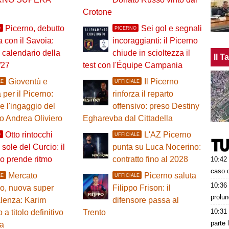
Crotone
Picerno, debutto
Sei gol e segnali
O
PICERNO
a con il Savoia:
incoraggianti: il Picerno
l calendario della
chiude in scioltezza il
Il 
/27
test con l'Équipe Campania
Gioventù e
Il Picerno
LE
UFFICIALE
 per il Picerno:
rinforza il reparto
le l'ingaggio del
offensivo: preso Destiny
o Andrea Oliviero
Egharevba dal Cittadella
Otto rintocchi
L'AZ Picerno
O
UFFICIALE
l sole del Curcio: il
punta su Luca Nocerino:
o prende ritmo
contratto fino al 2028
10:42
caso d
Mercato
Picerno saluta
LE
UFFICIALE
10:36
o, nuova super
Filippo Frison: il
prolun
lenza: Karim
difensore passa al
10:31
a titolo definitivo
Trento
parte 
na