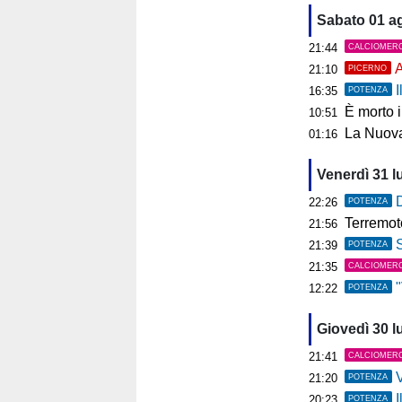
Sabato 01 a
21:44
CALCIOMER
A
21:10
PICERNO
I
16:35
POTENZA
È morto 
10:51
La Nuova
01:16
Venerdì 31 l
D
22:26
POTENZA
Terremoto ai C
21:56
S
21:39
POTENZA
21:35
CALCIOMER
"V
12:22
POTENZA
Giovedì 30 l
21:41
CALCIOMER
V
21:20
POTENZA
I
20:23
POTENZA