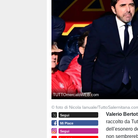
TUTTOmercatoWEB.com
© foto di Nicola Ianuale/TuttoSalernitana.co
Valerio Bertot
Segui
raccolto da Tu
Mi Piace
dell'esonero de
Segui
non sembrerebb