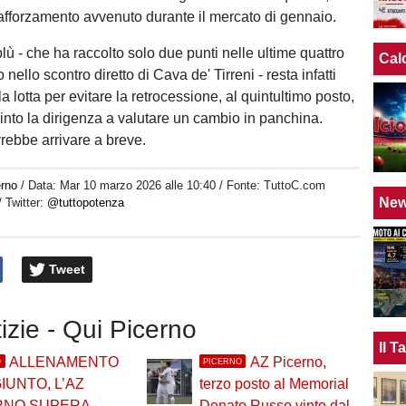
rafforzamento avvenuto durante il mercato di gennaio.
lù - che ha raccolto solo due punti nelle ultime quattro
Cal
o nello scontro diretto di Cava de' Tirreni - resta infatti
la lotta per evitare la retrocessione, al quintultimo posto,
into la dirigenza a valutare un cambio in panchina.
ovrebbe arrivare a breve.
erno
/ Data:
Mar 10 marzo 2026 alle 10:40
/ Fonte: TuttoC.com
Ne
/ Twitter:
@tuttopotenza
Tweet
tizie - Qui Picerno
Il 
ALLENAMENTO
AZ Picerno,
O
PICERNO
IUNTO, L’AZ
terzo posto al Memorial
RNO SUPERA
Donato Russo vinto dal