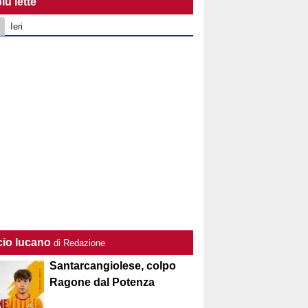
iù lette
Ieri
cio lucano
di Redazione
Santarcangiolese, colpo
Ragone dal Potenza