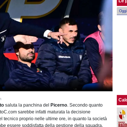
Le p
Oggi
m
Cal
to
saluta la panchina del
Picerno
. Secondo quanto
ttoC.com sarebbe infatti maturata la decisione
l tecnico proprio nelle ultime ore, in quanto la società
e essere soddisfatta della gestione della squadra,