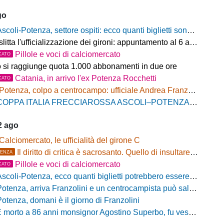
go
scoli-Potenza, settore ospiti: ecco quanti biglietti sono stati venduti finora
litta l'ufficializzazione dei gironi: appuntamento al 6 agosto
Pillole e voci di calciomercato
CATO
o si raggiunge quota 1.000 abbonamenti in due ore
Catania, in arrivo l'ex Potenza Rocchetti
CATO
Potenza, colpo a centrocampo: ufficiale Andrea Franzolini, firma fino al 2028
OPPA ITALIA FRECCIAROSSA ASCOLI–POTENZA: BIGLIETTI SETTORE OSPITI IN VENDITA
2 ago
Calciomercato, le ufficialità del girone C
Il diritto di critica è sacrosanto. Quello di insultare, no!
ENZA
Pillole e voci di calciomercato
CATO
scoli-Potenza, ecco quanti biglietti potrebbero essere disponibili per il settore ospiti
otenza, arriva Franzolini e un centrocampista può salutare
Potenza, domani è il giorno di Franzolini
 morto a 86 anni monsignor Agostino Superbo, fu vescovo di Potenza