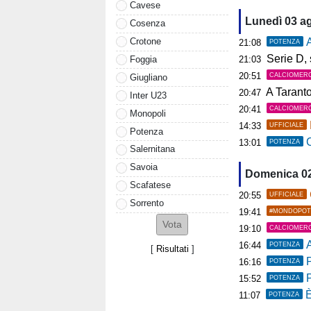
Cavese
Lunedì 03 a
Cosenza
Crotone
A
21:08
POTENZA
Serie D, s
Foggia
21:03
20:51
CALCIOMER
Giugliano
A Tarant
20:47
Inter U23
20:41
CALCIOMER
Monopoli
14:33
UFFICIALE
Potenza
C
13:01
POTENZA
Salernitana
Savoia
Domenica 0
Scafatese
20:55
UFFICIALE
Sorrento
19:41
#MONDOPOT
19:10
CALCIOMER
A
16:44
POTENZA
[
Risultati
]
P
16:16
POTENZA
15:52
POTENZA
È
11:07
POTENZA