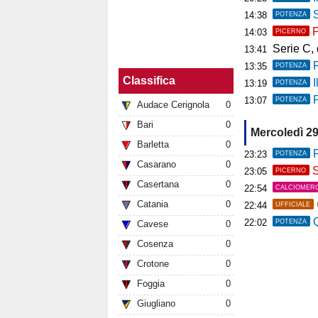
So
14:38
POTENZA
P
14:03
PICERNO
Serie C, deb
13:41
13:35
POTENZA
Classifica
Il
13:19
POTENZA
P
13:07
POTENZA
Audace Cerignola
0
Bari
0
Mercoledì 29
Barletta
0
P
23:23
POTENZA
Casarano
0
S
23:05
PICERNO
Casertana
0
22:54
CALCIOMER
Catania
0
22:44
UFFICIALE
Q
22:02
POTENZA
Cavese
0
Cosenza
0
Crotone
0
Foggia
0
Giugliano
0