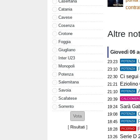
Casertana
contra
Catania
Cavese
Cosenza
Altre not
Crotone
Foggia
Giugliano
Giovedì 06 
Inter U23
U
23:23
POTENZA
Monopoli
23:10
POTENZA
Potenza
Ci segui già
22:30
Salernitana
Eziolino Capuan
21:21
Savoia
As
21:10
POTENZA
Scafatese
20:39
CALCIOMER
Sarà Gab
Sorrento
19:24
C
19:08
POTENZA
P
18:45
POTENZA
[
Risultati
]
P
18:28
PICERNO
Serie D 2026
13:26