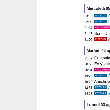
Mercoledì 0
A
23:18
POTENZA
P
22:00
POTENZA
21:37
CALCIOMER
Serie D, il 
21:15
A
21:02
PICERNO
Martedì 04 
Guidonia, i
21:47
Ex Vivalat
20:58
20:31
CALCIOMER
19:26
POTENZA
Amichevol
19:22
18:51
POTENZA
P
14:23
POTENZA
Lunedì 03 a