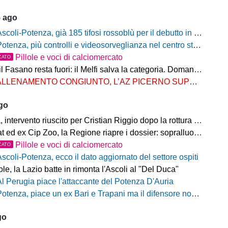
5 ago
scoli-Potenza, già 185 tifosi rossoblù per il debutto in Coppa Italia Frecciarossa
otenza, più controlli e videosorveglianza nel centro storico: il Comitato per la sicurezza rafforza le misure
Pillole e voci di calciomercato
CATO
Fasano resta fuori: il Melfi salva la categoria. Domani l'attesa per i gironi
LLENAMENTO CONGIUNTO, L’AZ PICERNO SUPERA L’AS MELFI
ago
ntervento riuscito per Cristian Riggio dopo la rottura del crociato
 ed ex Cip Zoo, la Regione riapre i dossier: sopralluogo di Bardi
Pillole e voci di calciomercato
CATO
Ascoli-Potenza, ecco il dato aggiornato del settore ospiti
e, la Lazio batte in rimonta l'Ascoli al "Del Duca"
Al Perugia piace l'attaccante del Potenza D'Auria
otenza, piace un ex Bari e Trapani ma il difensore non vestirà rossoblù
go