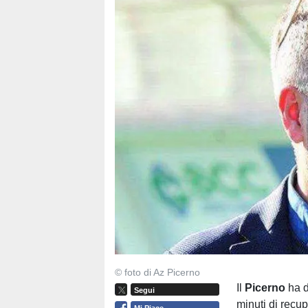
© foto di Az Picerno
Il
Picerno
ha d
Segui
minuti di recup
Mi Piace