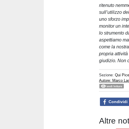
ritenuto nemme
sull’utilizzo d
uno sforzo imp
monitor un int
lo strumento d
aspettiamo mag
come la nostra
propria attivit
giudizio. Non c
Sezione:
Qui Pic
Autore: Marco La
vedi letture
Condividi
Altre no