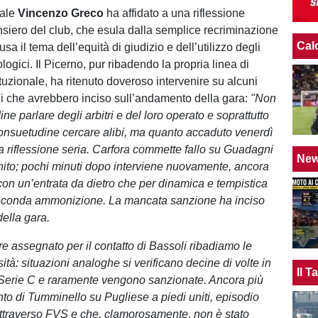
rale
Vincenzo Greco
ha affidato a una riflessione
ensiero del club, che esula dalla semplice recriminazione
Cal
sa il tema dell’equità di giudizio e dell’utilizzo degli
logici. Il Picerno, pur ribadendo la propria linea di
ituzionale, ha ritenuto doveroso intervenire su alcuni
ali che avrebbero inciso sull’andamento della gara:
"Non
ine parlare degli arbitri e del loro operato e soprattutto
onsuetudine cercare alibi, ma quanto accaduto venerdì
a riflessione seria. Carfora commette fallo su Guadagni
Ne
ito; pochi minuti dopo interviene nuovamente, ancora
on un’entrata da dietro che per dinamica e tempistica
econda ammonizione. La mancata sanzione ha inciso
della gara.
re assegnato per il contatto di Bassoli ribadiamo le
ità: situazioni analoghe si verificano decine di volte in
Il 
i Serie C e raramente vengono sanzionate. Ancora più
nto di Tumminello su Pugliese a piedi uniti, episodio
attraverso FVS e che, clamorosamente, non è stato