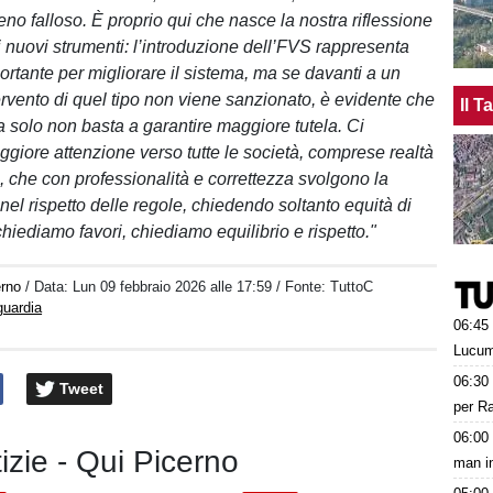
no falloso. È proprio qui che nasce la nostra riflessione
ei nuovi strumenti: l’introduzione dell’FVS rappresenta
ortante per migliorare il sistema, ma se davanti a un
ervento di quel tipo non viene sanzionato, è evidente che
Il 
a solo non basta a garantire maggiore tutela. Ci
giore attenzione verso tutte le società, comprese realtà
, che con professionalità e correttezza svolgono la
à nel rispetto delle regole, chiedendo soltanto equità di
hiediamo favori, chiediamo equilibrio e rispetto."
erno
/ Data:
Lun 09 febbraio 2026 alle 17:59
/ Fonte: TuttoC
guardia
06:45
Lucum
06:30
Tweet
per Ra
06:00
tizie - Qui Picerno
man in