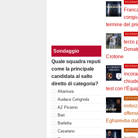
PICERN
Franca
congiu
termine del p
PICERN
terzo 
Donato
Sondaggio
Crotone
Quale squadra reputi
PICERN
come la principale
incora
candidata al salto
chiude
diretto di categoria?
test con l'Éq
Altamura
UFFICIA
Audace Cerignola
rinforz
AZ Picerno
offens
Bari
Egharevba dal 
Barletta
UFFICIA
Casarano
punta 