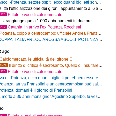
scoli-Potenza, settore ospiti: ecco quanti biglietti sono stati venduti finora
litta l'ufficializzazione dei gironi: appuntamento al 6 agosto
Pillole e voci di calciomercato
CATO
o si raggiunge quota 1.000 abbonamenti in due ore
Catania, in arrivo l'ex Potenza Rocchetti
CATO
Potenza, colpo a centrocampo: ufficiale Andrea Franzolini, firma fino al 2028
OPPA ITALIA FRECCIAROSSA ASCOLI–POTENZA: BIGLIETTI SETTORE OSPITI IN VENDITA
2 ago
Calciomercato, le ufficialità del girone C
Il diritto di critica è sacrosanto. Quello di insultare, no!
ENZA
Pillole e voci di calciomercato
CATO
scoli-Potenza, ecco quanti biglietti potrebbero essere disponibili per il settore ospiti
otenza, arriva Franzolini e un centrocampista può salutare
Potenza, domani è il giorno di Franzolini
 morto a 86 anni monsignor Agostino Superbo, fu vescovo di Potenza
go
CATO