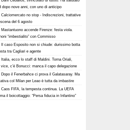
Dani Ceballos, svincolato di lusso. Ha salutato
 dopo nove anni, con uno di anticipo
Calciomercato no stop - Indiscrezioni, trattative
oscena del 6 agosto
Mastantuono accende Firenze: festa viola.
noni “imbestialito” con Commisso
Il caso Esposito non si chiude: durissimo botta
osta tra Cagliari e agente
Italia, ecco lo staff di Maldini. Torna Oriali,
i vice, c’è Bonucci: manca il capo delegazione
Dopo il Fenerbahce ci prova il Galatasaray. Ma
ttativa col Milan per Leao è tutta da imbastire
Caos FIFA, la tempesta continua. La UEFA
ma il boicottaggio: “Persa fiducia in Infantino”