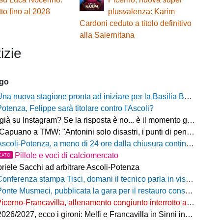
tto fino al 2028
plusvalenza: Karim
Cardoni ceduto a titolo definitivo
alla Salernitana
izie
ago
na nuova stagione pronta ad iniziare per la Basilia Basket Potenza
Potenza, Felippe sarà titolare contro l'Ascoli?
 su Instagram? Se la risposta è no... è il momento giusto per rimediare!
o a TMW: "Antonini solo disastri, i punti di penalizzazione che ha preso un record mondiale"
coli-Potenza, a meno di 24 ore dalla chiusura continua a salire il numero di biglietti venduti nel settore ospiti
Pillole e voci di calciomercato
CATO
riele Sacchi ad arbitrare Ascoli-Potenza
onferenza stampa Tisci, domani il tecnico parla in vista di Ascoli-Potenza
onte Musmeci, pubblicata la gara per il restauro conservativo
icerno-Francavilla, allenamento congiunto interrotto al termine del primo tempo
/2027, ecco i gironi: Melfi e Francavilla in Sinni insieme nel Girone H