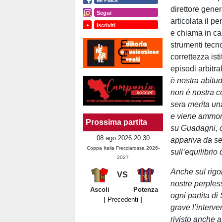
direttore gene
Segui
articolata il p
Iscriviti
e chiama in cau
strumenti tecno
correttezza ist
episodi arbitr
è nostra abitud
non è nostra c
sera merita un
e viene ammon
Prossima partita
su Guadagni, c
08 ago 2026 20:30
appariva da s
Coppa Italia Frecciarossa 2026-
sull’equilibrio 
2027
Anche sul rigo
VS
nostre perpless
Ascoli
Potenza
ogni partita d
[ Precedenti ]
grave l’interve
rivisto anche 