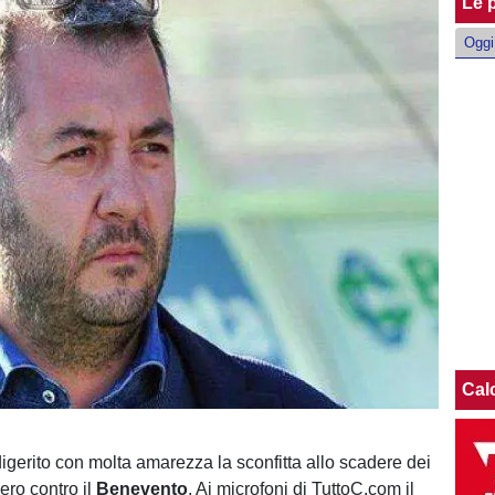
Le p
Oggi
Cal
igerito con molta amarezza la sconfitta allo scadere dei
ero contro il
Benevento
. Ai microfoni di TuttoC.com il