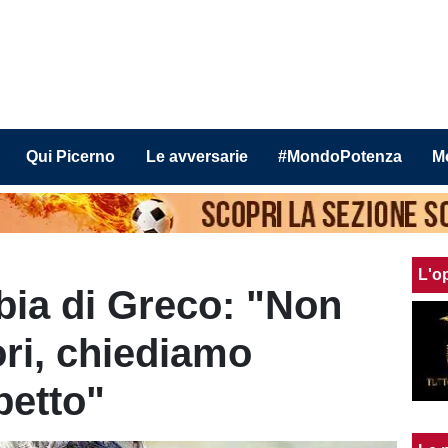
Qui Picerno
Le avversarie
#MondoPotenza
M
L'o
bbia di Greco: "Non
ri, chiediamo
petto"