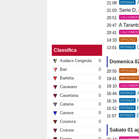
A
21:08
POTENZA
Serie D, s
21:03
20:51
CALCIOMER
A Tarant
20:47
20:41
CALCIOMER
14:33
UFFICIALE
C
13:01
POTENZA
Classifica
Audace Cerignola
0
Domenica 0
Bari
0
20:55
UFFICIALE
Barletta
0
19:41
#MONDOPOT
19:10
CALCIOMER
Casarano
0
A
16:44
POTENZA
Casertana
0
P
16:16
POTENZA
Catania
0
15:52
POTENZA
Cavese
0
È
11:07
POTENZA
Cosenza
0
Sabato 01 a
Crotone
0
Foggia
0
CALCIOMER