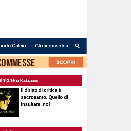
ondo Calcio
Gli ex rossoblu
pinione
di Redazione
Il diritto di critica è
sacrosanto. Quello di
insultare, no!