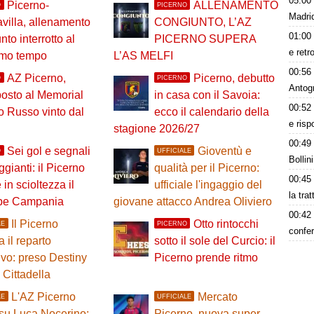
05:00
Picerno-
ALLENAMENTO
O
PICERNO
Madrid
villa, allenamento
CONGIUNTO, L’AZ
01:00
nto interrotto al
PICERNO SUPERA
e retr
rimo tempo
L’AS MELFI
00:56
AZ Picerno,
Picerno, debutto
O
PICERNO
Antog
posto al Memorial
in casa con il Savoia:
00:52
 Russo vinto dal
ecco il calendario della
e risp
stagione 2026/27
00:49
Sei gol e segnali
Gioventù e
O
UFFICIALE
Bollin
ggianti: il Picerno
qualità per il Picerno:
00:45
 in scioltezza il
ufficiale l'ingaggio del
la tra
uipe Campania
giovane attacco Andrea Oliviero
00:42
Il Picerno
Otto rintocchi
LE
PICERNO
confer
a il reparto
sotto il sole del Curcio: il
ivo: preso Destiny
Picerno prende ritmo
Cittadella
L'AZ Picerno
Mercato
LE
UFFICIALE
su Luca Nocerino:
Picerno, nuova super