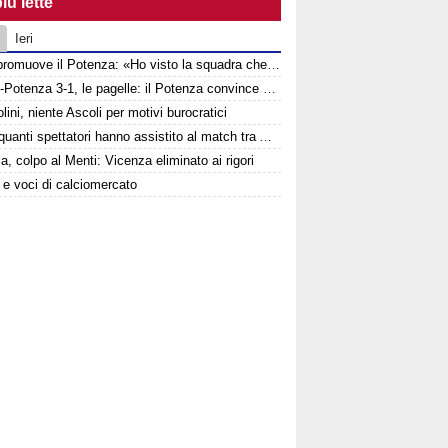
iù lette
Ieri
Tisci promuove il Potenza: «Ho visto la squadra che voglio». Ma avverte: «Dobbiamo migliorare nelle scelte»
Ascoli-Potenza 3-1, le pagelle: il Potenza convince nonostante la sconfitta
lini, niente Ascoli per motivi burocratici
Ecco quanti spettatori hanno assistito al match tra Ascoli e Potenza
a, colpo al Menti: Vicenza eliminato ai rigori
e e voci di calciomercato