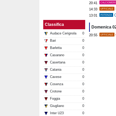
20:41
CALCIOMER
14:33
UFFICIALE
C
13:01
POTENZA
Classifica
Domenica 0
Audace Cerignola
0
20:55
UFFICIALE
Bari
0
Barletta
0
Casarano
0
Casertana
0
Catania
0
Cavese
0
Cosenza
0
Crotone
0
Foggia
0
Giugliano
0
Inter U23
0