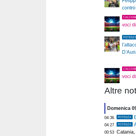
Felipp
contro
CALCIO
voci d
POTENZ
l'atta
D'Auri
CALCIO
voci d
Altre not
Domenica 0
E
04:36
POTENZA
A
04:27
POTENZA
Catania, 
00:53