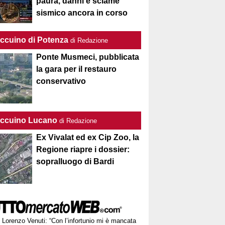
paura, danni e sciame
sismico ancora in corso
Taccuino di Potenza
di Redazione
Ponte Musmeci, pubblicata
la gara per il restauro
conservativo
Taccuino Lucano
di Redazione
Ex Vivalat ed ex Cip Zoo, la
Regione riapre i dossier:
sopralluogo di Bardi
Lorenzo Venuti: “Con l’infortunio mi è mancata