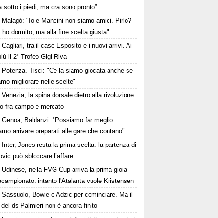
ra sotto i piedi, ma ora sono pronto”
Malagò: "Io e Mancini non siamo amici. Pirlo?
 ho dormito, ma alla fine scelta giusta"
Cagliari, tra il caso Esposito e i nuovi arrivi. Ai
lù il 2° Trofeo Gigi Riva
Potenza, Tisci: "Ce la siamo giocata anche se
mo migliorare nelle scelte"
Venezia, la spina dorsale dietro alla rivoluzione.
nto fra campo e mercato
Genoa, Baldanzi: "Possiamo far meglio.
mo arrivare preparati alle gare che contano"
Inter, Jones resta la prima scelta: la partenza di
vic può sbloccare l’affare
Udinese, nella FVG Cup arriva la prima gioia
ecampionato: intanto l'Atalanta vuole Kristensen
Sassuolo, Bowie e Adzic per cominciare. Ma il
 del ds Palmieri non è ancora finito