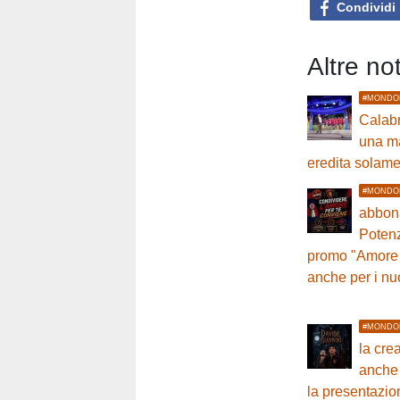
Condividi
Altre n
#MONDO
Calabr
una ma
eredita solame
#MONDO
abbona
Potenz
promo "Amore 
anche per i nuo
#MONDO
la cre
anche 
la presentazio