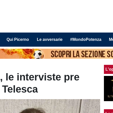
Qui Picerno
Le avversarie
#MondoPotenza
M
L'o
 le interviste pre
 Telesca