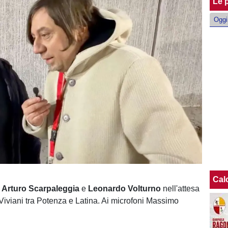
Le p
Oggi
Cal
i
Arturo Scarpaleggia
e
Leonardo Volturno
nell'attesa
 Viviani tra Potenza e Latina. Ai microfoni Massimo