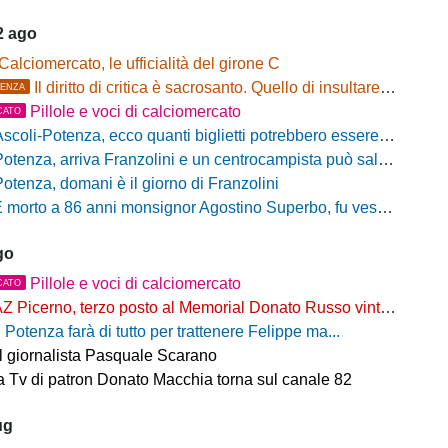
2 ago
Calciomercato, le ufficialità del girone C
Il diritto di critica è sacrosanto. Quello di insultare, no!
ENZA
Pillole e voci di calciomercato
CATO
scoli-Potenza, ecco quanti biglietti potrebbero essere disponibili per il settore ospiti
otenza, arriva Franzolini e un centrocampista può salutare
Potenza, domani è il giorno di Franzolini
 morto a 86 anni monsignor Agostino Superbo, fu vescovo di Potenza
go
Pillole e voci di calciomercato
CATO
Z Picerno, terzo posto al Memorial Donato Russo vinto dal Crotone
l Potenza farà di tutto per trattenere Felippe ma...
il giornalista Pasquale Scarano
 Tv di patron Donato Macchia torna sul canale 82
ug