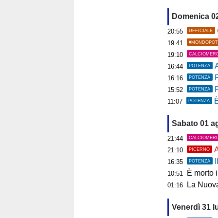
Domenica 0
20:55
UFFICIALE
19:41
#MONDOPOT
19:10
CALCIOMER
A
16:44
POTENZA
P
16:16
POTENZA
15:52
POTENZA
È
11:07
POTENZA
Sabato 01 a
21:44
CALCIOMER
A
21:10
PICERNO
I
16:35
POTENZA
È morto 
10:51
La Nuova
01:16
Venerdì 31 l