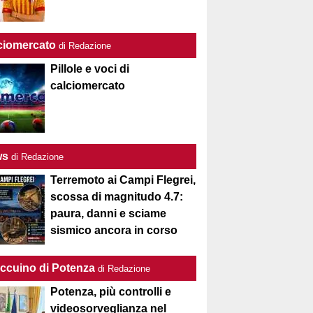
ciomercato
di Redazione
Pillole e voci di
calciomercato
ws
di Redazione
Terremoto ai Campi Flegrei,
scossa di magnitudo 4.7:
paura, danni e sciame
sismico ancora in corso
Taccuino di Potenza
di Redazione
Potenza, più controlli e
videosorveglianza nel