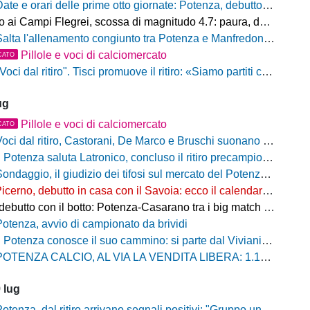
ate e orari delle prime otto giornate: Potenza, debutto al Viviani contro il Casarano venerdì 21 agosto alle 21
ampi Flegrei, scossa di magnitudo 4.7: paura, danni e sciame sismico ancora in corso
alta l'allenamento congiunto tra Potenza e Manfredonia, ecco perchè
Pillole e voci di calciomercato
CATO
oci dal ritiro". Tisci promuove il ritiro: «Siamo partiti con il piede giusto. Ad Ascoli per giocarci le nostre carte»
ug
Pillole e voci di calciomercato
CATO
oci dal ritiro, Castorani, De Marco e Bruschi suonano la carica: "Siamo pronti, non vediamo l'ora di iniziare"
l Potenza saluta Latronico, concluso il ritiro precampionato, da domani si torna al Viviani
ndaggio, il giudizio dei tifosi sul mercato del Potenza: prevale la fiducia, ma resta l'attesa per gli ultimi colpi
icerno, debutto in casa con il Savoia: ecco il calendario della stagione 2026/27
utto con il botto: Potenza-Casarano tra i big match della prima giornata
Potenza, avvio di campionato da brividi
 Potenza conosce il suo cammino: si parte dal Viviani con il Casarano, ufficializzato il calendario della stagione 2026/27
OTENZA CALCIO, AL VIA LA VENDITA LIBERA: 1.180 ABBONAMENTI SOTTOSCRITTI
 lug
otenza, dal ritiro arrivano segnali positivi: "Gruppo unito e tanta voglia di lavorare"