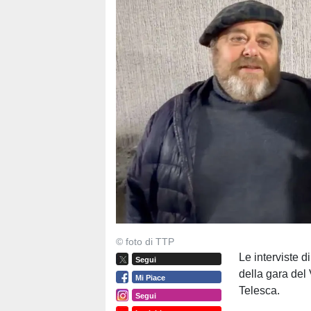
© foto di TTP
Le interviste d
Segui
della gara del
Mi Piace
Telesca.
Segui