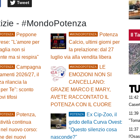
Tweet
otizie - #MondoPotenza
Peppone
Potenza
Il 
POTENZA
#MONDOPOTENZA
ese: "L'amore per
Calcio, ultimi giorni per
glia non si
la prelazione: dal 27
nte ma si respira"
luglio via alla vendita libera
Campagna
LE
POTENZA
#MONDOPOTENZA
menti 2026/27, il
EMOZIONI NON SI
a rilancia la
CANCELLANO:
per Te": sconto
GRAZIE MARCO E MARY,
vi tifosi
AVETE RACCONTATO IL
11:42
POTENZA CON IL CUORE
Caser
11:39
Potenza,
Ex Cip-Zoo, il
POTENZA
POTENZA
"Torna
atività continua
grido della Curva Ovest:
11:37
nel nuovo corso:
"Questo silenzio cosa
l'Osas
ne dei nuovi
nasconde?"