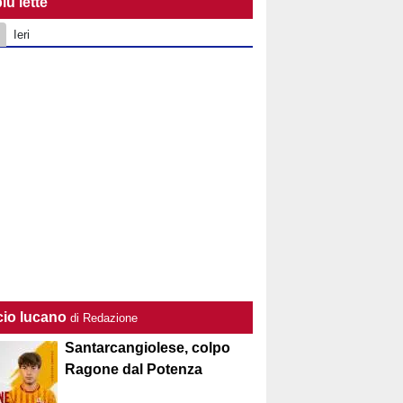
iù lette
Ieri
cio lucano
di Redazione
Santarcangiolese, colpo
Ragone dal Potenza