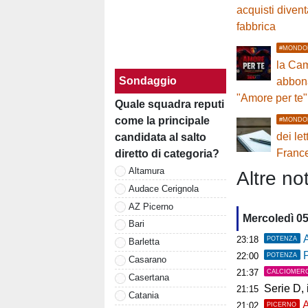
acquisti diven
fabbrica
#MONDO
la Ca
Sondaggio
abbon
"Amore per te"
Quale squadra reputi
come la principale
#MONDO
dei let
candidata al salto
Franc
diretto di categoria?
Altamura
Altre not
Audace Cerignola
AZ Picerno
Mercoledì 0
Bari
A
23:18
POTENZA
Barletta
P
22:00
POTENZA
Casarano
21:37
CALCIOMER
Casertana
Serie D, il 
21:15
Catania
A
21:02
PICERNO