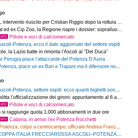
ago
ntervento riuscito per Cristian Riggio dopo la rottura del crociato
 ed ex Cip Zoo, la Regione riapre i dossier: sopralluogo di Bardi
Pillole e voci di calciomercato
CATO
Ascoli-Potenza, ecco il dato aggiornato del settore ospiti
e, la Lazio batte in rimonta l'Ascoli al "Del Duca"
Al Perugia piace l'attaccante del Potenza D'Auria
otenza, piace un ex Bari e Trapani ma il difensore non vestirà rossoblù
go
scoli-Potenza, settore ospiti: ecco quanti biglietti sono stati venduti finora
litta l'ufficializzazione dei gironi: appuntamento al 6 agosto
Pillole e voci di calciomercato
CATO
o si raggiunge quota 1.000 abbonamenti in due ore
Catania, in arrivo l'ex Potenza Rocchetti
CATO
Potenza, colpo a centrocampo: ufficiale Andrea Franzolini, firma fino al 2028
OPPA ITALIA FRECCIAROSSA ASCOLI–POTENZA: BIGLIETTI SETTORE OSPITI IN VENDITA