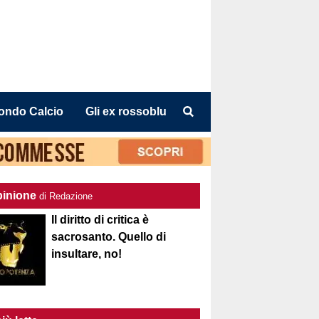
ondo Calcio
Gli ex rossoblu
pinione
di Redazione
Il diritto di critica è
sacrosanto. Quello di
insultare, no!