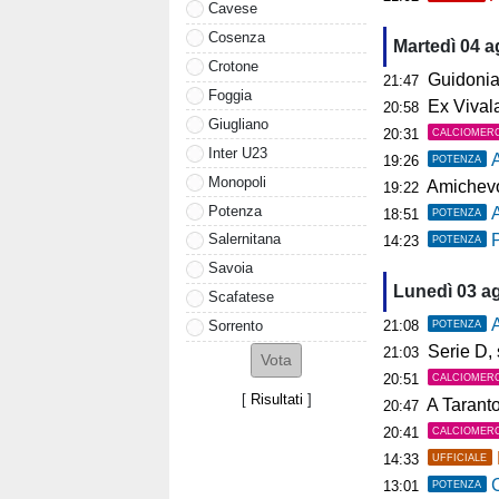
Cavese
Cosenza
Martedì 04 
Crotone
Guidonia, i
21:47
Foggia
Ex Vivalat
20:58
Giugliano
20:31
CALCIOMER
Inter U23
19:26
POTENZA
Monopoli
Amichevol
19:22
Potenza
18:51
POTENZA
P
Salernitana
14:23
POTENZA
Savoia
Lunedì 03 a
Scafatese
A
21:08
Sorrento
POTENZA
Serie D, s
21:03
20:51
CALCIOMER
[
Risultati
]
A Tarant
20:47
20:41
CALCIOMER
14:33
UFFICIALE
C
13:01
POTENZA