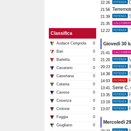
D
22:26
POTENZA
Terremoto ai C
21:56
S
21:39
POTENZA
21:35
CALCIOMER
"V
12:22
POTENZA
Classifica
Audace Cerignola
0
Giovedì 30 l
Bari
0
21:41
CALCIOMER
V
Barletta
0
21:20
POTENZA
I
20:23
POTENZA
Casarano
0
So
14:38
POTENZA
Casertana
0
P
14:03
PICERNO
Catania
0
Serie C, deb
13:41
Cavese
0
13:35
POTENZA
Cosenza
0
Il
13:19
POTENZA
P
Crotone
0
13:07
POTENZA
Foggia
0
Mercoledì 29
Giugliano
0
P
POTENZA