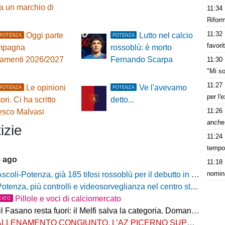
ta un marchio di
11:34
Rifor
11:32
Oggi parte
Lutto nel calcio
POTENZA
POTENZA
favori
mpagna
rossoblù: è morto
amenti 2026/2027
Fernando Scarpa
11:30
"Mi so
11:27
Le opinioni
Ve l'avevamo
POTENZA
POTENZA
per l'
tori. Ci ha scritto
detto...
11:26
esco Malvasi
anche
izie
11:24
tempor
5 ago
11:18
nomina
scoli-Potenza, già 185 tifosi rossoblù per il debutto in Coppa Italia Frecciarossa
otenza, più controlli e videosorveglianza nel centro storico: il Comitato per la sicurezza rafforza le misure
Pillole e voci di calciomercato
CATO
Fasano resta fuori: il Melfi salva la categoria. Domani l'attesa per i gironi
LLENAMENTO CONGIUNTO, L’AZ PICERNO SUPERA L’AS MELFI