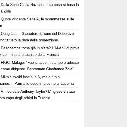
Dalla Serie C alla Nazionale: su cosa si basa la
ma Zola
Quote vincente Serie A, le scommesse sulle
te
Quagliata, il Gladiatore italiano del Deportivo:
no tatuato la data della promozione"
Deschamps torna già in pista? L'Al-Ahli ci prova
ex commissario tecnico della Francia
FIGC, Malagò: "Fuoriclasse in campo e adesso
 come dirigente. Bentornato Gianfranco Zola"
Mikolajewski lascia la A, ma a titolo
aneo. Il Parma lo cede in prestito al Lucerna
Vi ricordate Anthony Taylor? L'inglese è stato
to capo degli arbitri in Turchia