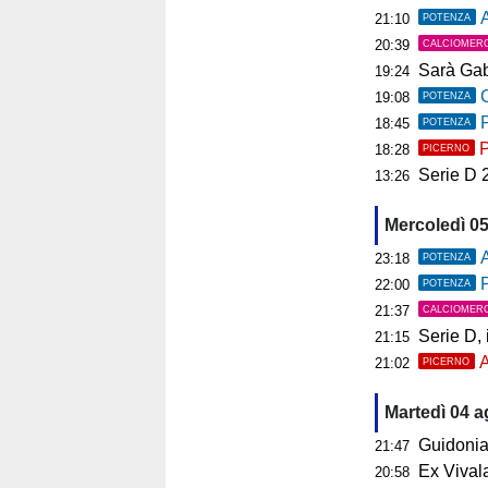
As
21:10
POTENZA
20:39
CALCIOMER
Sarà Gab
19:24
C
19:08
POTENZA
P
18:45
POTENZA
P
18:28
PICERNO
Serie D 2026
13:26
Mercoledì 0
A
23:18
POTENZA
P
22:00
POTENZA
21:37
CALCIOMER
Serie D, il 
21:15
A
21:02
PICERNO
Martedì 04 
Guidonia, i
21:47
Ex Vivalat
20:58