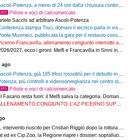
coli-Potenza, a meno di 24 ore dalla chiusura continua a salire il numero di biglietti venduti nel settore ospiti
Pillole e voci di calciomercato
CATO
riele Sacchi ad arbitrare Ascoli-Potenza
onferenza stampa Tisci, domani il tecnico parla in vista di Ascoli-Potenza
onte Musmeci, pubblicata la gara per il restauro conservativo
icerno-Francavilla, allenamento congiunto interrotto al termine del primo tempo
/2027, ecco i gironi: Melfi e Francavilla in Sinni insieme nel Girone H
5 ago
scoli-Potenza, già 185 tifosi rossoblù per il debutto in Coppa Italia Frecciarossa
otenza, più controlli e videosorveglianza nel centro storico: il Comitato per la sicurezza rafforza le misure
Pillole e voci di calciomercato
CATO
Fasano resta fuori: il Melfi salva la categoria. Domani l'attesa per i gironi
LLENAMENTO CONGIUNTO, L’AZ PICERNO SUPERA L’AS MELFI
ago
ntervento riuscito per Cristian Riggio dopo la rottura del crociato
 ed ex Cip Zoo, la Regione riapre i dossier: sopralluogo di Bardi