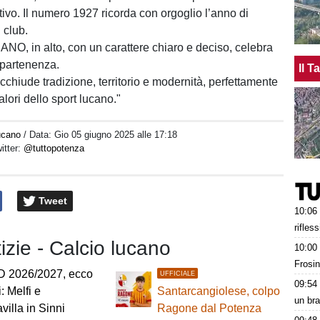
tivo. Il numero 1927 ricorda con orgoglio l’anno di
 club.
ANO, in alto, con un carattere chiaro e deciso, celebra
appartenenza.
Il 
cchiude tradizione, territorio e modernità, perfettamente
valori dello sport lucano."
lucano
/ Data:
Gio 05 giugno 2025 alle 17:18
witter:
@tuttopotenza
Tweet
10:06
rifles
tizie - Calcio lucano
10:00
Frosin
D 2026/2027, ecco
UFFICIALE
09:54
i: Melfi e
Santarcangiolese, colpo
un bra
villa in Sinni
Ragone dal Potenza