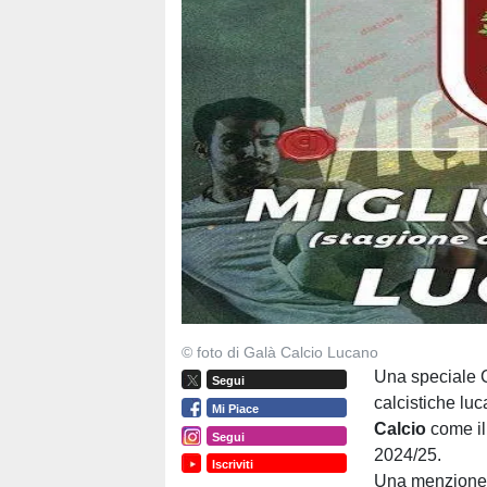
© foto di Galà Calcio Lucano
Una speciale C
Segui
calcistiche luc
Mi Piace
Calcio
come il 
Segui
2024/25.
Iscriviti
Una menzione 