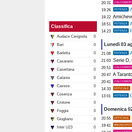
20:31
CALCIOMER
19:26
POTENZA
Amichevol
19:22
18:51
POTENZA
Classifica
P
14:23
POTENZA
Audace Cerignola
0
Lunedì 03 a
Bari
0
Barletta
0
A
21:08
POTENZA
Serie D, s
21:03
Casarano
0
20:51
CALCIOMER
Casertana
0
A Tarant
20:47
Catania
0
20:41
CALCIOMER
Cavese
0
14:33
UFFICIALE
Cosenza
0
C
13:01
POTENZA
Crotone
0
Domenica 0
Foggia
0
20:55
UFFICIALE
Giugliano
0
19:41
#MONDOPOT
Inter U23
0
CALCIOMER