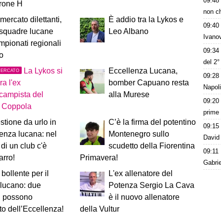
09:48
irone H
non ch
mercato dilettanti,
È addio tra la Lykos e
09:40
 squadre lucane
Leo Albano
Ivanov
mpionati regionali
09:34
vo
del 2
La Lykos si
Eccellenza Lucana,
MERCATO
09:28
ra l'ex
bomber Capuano resta
Napoli
campista del
alla Murese
09:20
o Coppola
prime
tione da urlo in
C’è la firma del potentino
09:15
enza lucana: nel
Montenegro sullo
David 
 di un club c'è
scudetto della Fiorentina
09:11
arro!
Primavera!
Gabrie
 bollente per il
L'ex allenatore del
 lucano: due
Potenza Sergio La Cava
i possono
è il nuovo allenatore
to dell’Eccellenza!
della Vultur