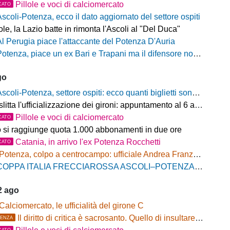
Pillole e voci di calciomercato
CATO
Ascoli-Potenza, ecco il dato aggiornato del settore ospiti
e, la Lazio batte in rimonta l'Ascoli al "Del Duca"
Al Perugia piace l'attaccante del Potenza D'Auria
otenza, piace un ex Bari e Trapani ma il difensore non vestirà rossoblù
go
scoli-Potenza, settore ospiti: ecco quanti biglietti sono stati venduti finora
litta l'ufficializzazione dei gironi: appuntamento al 6 agosto
Pillole e voci di calciomercato
CATO
o si raggiunge quota 1.000 abbonamenti in due ore
Catania, in arrivo l'ex Potenza Rocchetti
CATO
Potenza, colpo a centrocampo: ufficiale Andrea Franzolini, firma fino al 2028
OPPA ITALIA FRECCIAROSSA ASCOLI–POTENZA: BIGLIETTI SETTORE OSPITI IN VENDITA
2 ago
Calciomercato, le ufficialità del girone C
Il diritto di critica è sacrosanto. Quello di insultare, no!
ENZA
CATO