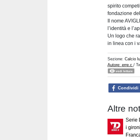
spirito competi
fondazione del
Il nome AVIGLI
l’identità e l’
Un logo che ra
in linea con i 
Sezione:
Calcio 
Autore: erre.c
/ T
vedi letture
Condividi
Altre no
Serie 
i giron
Franca