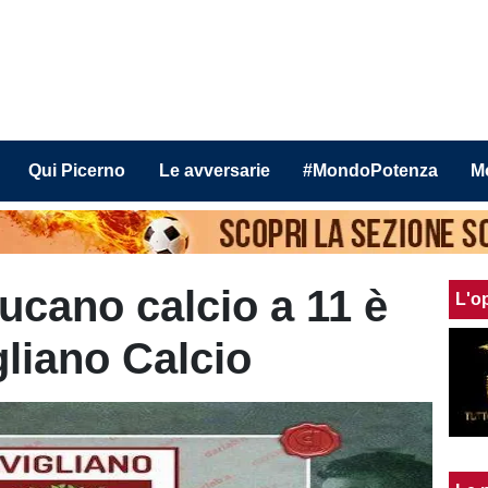
Qui Picerno
Le avversarie
#MondoPotenza
M
 lucano calcio a 11 è
L'o
gliano Calcio