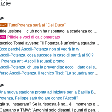
izie
ago
TuttoPotenza sarà al "Del Duca"
ENZA
fideiussione: il club non ha rispettato la scadenza odierna
Pillole e voci di calciomercato
CATO
ecnico Tomei avverte: "Il Potenza è un'ottima squadra, sarà un test probante"
Ecco perchè Ascoli-Potenza non si vedrà in tv
Ascoli-Potenza, cosa succede in caso di parità al 90'?
Il Potenza anti-Ascoli è (quasi) pronto
scoli-Potenza, chiusa la prevendita: ecco il dato del settore ospiti
rso Ascoli-Potenza, il tecnico Tisci: "La squadra non deve vivere questa sfida come una rivincita dei playoff, ai tifosi dico di godersi la trasferta"
ago
na nuova stagione pronta ad iniziare per la Basilia Basket Potenza
Potenza, Felippe sarà titolare contro l'Ascoli?
 su Instagram? Se la risposta è no... è il momento giusto per rimediare!
o a TMW: "Antonini solo disastri, i punti di penalizzazione che ha preso un record mondiale"