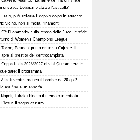
Cavese, Masitto: "La fame ce l’ha chi vince,
i si salva. Dobbiamo alzare l’asticella"
Lazio, può arrivare il doppio colpo in attacco:
ic vicino, non si molla Pinamonti
C'è l'Hammarby sulla strada della Juve: le sfide
° turno di Women's Champions League
Torino, Petrachi punta dritto su Cajuste: il
 apre al prestito del centrocampista
Coppa Italia 2026/2027 al via! Questa sera le
 due gare: il programma
Alla Juventus manca il bomber da 20 gol?
lo era fino a un anno fa
Napoli, Lukaku blocca il mercato in entrata.
l Jesus il sogno azzurro