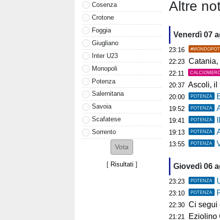
Altre not
Cosenza
Crotone
Foggia
Venerdì 07 
Giugliano
23:16
#MONDOPOT
Inter U23
Catania, 
22:23
Monopoli
22:11
CALCIOMER
Potenza
Ascoli, il t
20:37
Salernitana
20:00
POTENZA
Savoia
19:52
POTENZA
Scafatese
19:41
POTENZA
A
Sorrento
19:13
POTENZA
Ve
13:55
POTENZA
[
Risultati
]
Giovedì 06 
U
23:23
POTENZA
23:10
POTENZA
Ci segui già
22:30
Eziolino Capuan
21:21