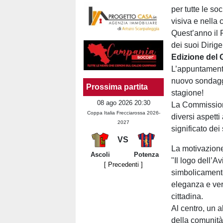
per tutte le so
visiva e nella
Quest’anno il P
dei suoi Dirig
Edizione del 
L’appuntamento
nuovo sondaggi
Prossima partita
stagione!
08 ago 2026 20:30
La Commission
Coppa Italia Frecciarossa 2026-
diversi aspetti
2027
significato dei
VS
La motivazione
Ascoli
Potenza
"Il logo dell’A
[ Precedenti ]
simbolicamente
eleganza e ver
cittadina.
Al centro, un a
della comunità.