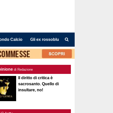
ondo Calcio
Gli ex rossoblu
pinione
di Redazione
Il diritto di critica è
sacrosanto. Quello di
insultare, no!