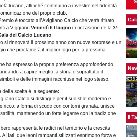
cietà lucane, affinché continuino a investire nell’identità
 comunicazione del proprio club.
Cal
remio è toccato all’Avigliano Calcio che verrà ritirato
enti a Viggiano
Venerdì 6 Giugno
in occasione della
3ª
Galà del Calcio Lucano
.
 si rinnoverà il prossimo anno con nuove sorprese e un
o che proclamerà il miglior logo per la prossima
e ha espresso la propria preferenza approfondendo
Ne
 andando a capire meglio la storia e soprattutto il
 simboli e delle immagini racchiuse nel logo stesso.
 della scelta è la seguente:
vigliano Calcio si distingue per il suo stile moderno e
 ricco, a forma di scudo con contorni granata, unisce
satilità, mantenendo un forte legame con la tradizione
Il 
lbero rappresenta le radici nel territorio e la crescita
 Ai lati, due leoni rampanti stilizzati esprimono forza e