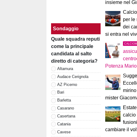
insieme nel G
Calcio
per le
dei ca
Sondaggio
si entra nel vi
Quale squadra reputi
CALCIO
come la principale
assicu
candidata al salto
centro
diretto di categoria?
Potenza Mari
Altamura
Sugges
Audace Cerignola
Eccell
AZ Picerno
mirino
Bari
mister Giacom
Barletta
Estate
Casarano
calcio
Casertana
fusion
Catania
cambiare il vol
Cavese