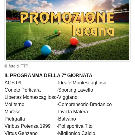
© foto di TTP
IL PROGRAMMA DELLA 7ª GIORNATA
ACS 09
-
Ideale Montescaglioso
Corleto Perticara
-
Sporting Lavello
Libertas Montescaglioso
-
Viggiano
Moliterno
-
Comprensorio Bradanico
Murese
-
Invicta Matera
Pietrgalla
-
Balvano
Viribus Potenza 1999
-
Polisportiva Tito
Virtus Genzano
-
Miglionico Calcio