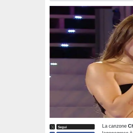
La canzone
Ch
Segui