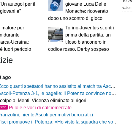
10:28
 “Un autogol per il
giovane Luca Delle
valori
 giovanile”
Monache: ricoverato
dopo uno scontro di gioco
 malore per
Torino-Juventus scontri
n durante
prima della partita, un
arca-Ucraina:
tifoso bianconero in
è fuori pericolo
codice rosso. Derby sospeso
izie
9 ago
cco quanti spettatori hanno assistito al match tra Ascoli e Potenza
scoli-Potenza 3-1, le pagelle: il Potenza convince nonostante la sconfitta
colpo al Menti: Vicenza eliminato ai rigori
Pillole e voci di calciomercato
CATO
ranzolini, niente Ascoli per motivi burocratici
isci promuove il Potenza: «Ho visto la squadra che voglio». Ma avverte: «Dobbiamo migliorare nelle scelte»