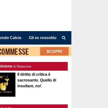
ondo Calcio
Gli ex rossoblu
pinione
di Redazione
Il diritto di critica è
sacrosanto. Quello di
insultare, no!