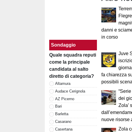
Terre
Flegre
magnit
danni e sciam
in corso
Sondaggio
Juve S
Quale squadra reputi
iscrizi
come la principale
giorna
candidata al salto
fa chiarezza su
diretto di categoria?
possibili scena
Altamura
“Serie
Audace Cerignola
dei gi
AZ Picerno
Zola’ 
Bari
dall’emendame
Barletta
nuove risorse a
Casarano
Zola c
Casertana