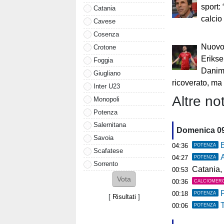
sport:
Catania
calcio
Cavese
Cosenza
Nuovo
Crotone
Erikse
Foggia
Danim
Giugliano
ricoverato, ma 
Inter U23
Altre not
Monopoli
Potenza
Salernitana
Domenica 0
Savoia
E
04:36
POTENZA
Scafatese
A
04:27
POTENZA
Sorrento
Catania, 
00:53
00:36
CALCIOMER
F
00:18
POTENZA
[
Risultati
]
T
00:06
POTENZA