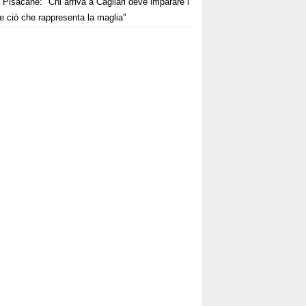
Pisacane: "Chi arriva a Cagliari deve imparare i
 e ciò che rappresenta la maglia"