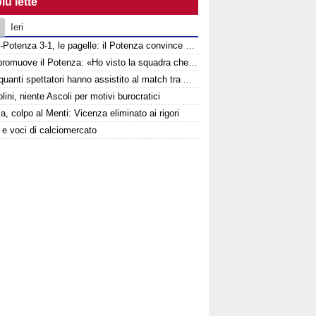
iù lette
Ieri
Ascoli-Potenza 3-1, le pagelle: il Potenza convince nonostante la sconfitta
Tisci promuove il Potenza: «Ho visto la squadra che voglio». Ma avverte: «Dobbiamo migliorare nelle scelte»
Ecco quanti spettatori hanno assistito al match tra Ascoli e Potenza
lini, niente Ascoli per motivi burocratici
a, colpo al Menti: Vicenza eliminato ai rigori
e e voci di calciomercato