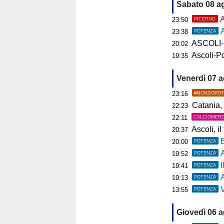
Sabato 08 a
A
23:50
PICERNO
A
23:38
POTENZA
ASCOLI-P
20:02
Ascoli-Po
19:35
Venerdì 07 
23:16
#MONDOPOT
Catania, 
22:23
22:11
CALCIOMER
Ascoli, il t
20:37
20:00
POTENZA
19:52
POTENZA
19:41
POTENZA
A
19:13
POTENZA
Ve
13:55
POTENZA
Giovedì 06 