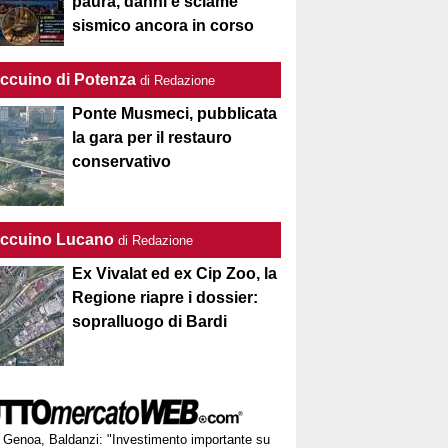
paura, danni e sciame
sismico ancora in corso
Taccuino di Potenza
di Redazione
Ponte Musmeci, pubblicata
la gara per il restauro
conservativo
Taccuino Lucano
di Redazione
Ex Vivalat ed ex Cip Zoo, la
Regione riapre i dossier:
sopralluogo di Bardi
Genoa, Baldanzi: "Investimento importante su