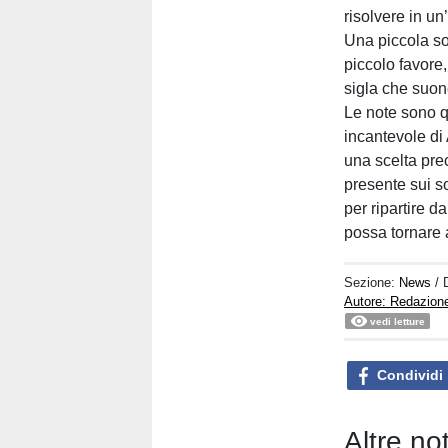
risolvere in un
Una piccola sor
piccolo favore
sigla che suone
Le note sono q
incantevole di
una scelta pre
presente sui soc
per ripartire 
possa tornare 
Sezione:
News
/ 
Autore: Redazion
vedi letture
Condividi
Altre no