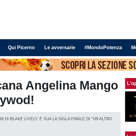
Qui Picerno
Le avversarie
#MondoPotenza
M
ucana Angelina Mango
L'o
llywod!
DI BLAKE LIVELY, È SUA LA SIGLA FINALE DI "UN ALTRO