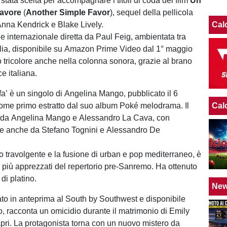
stata scelta per accompagnare i titoli di coda del film
Un
favore
(
Another Simple Favor
), sequel della pellicola
nna Kendrick e Blake Lively.
Cal
 internazionale diretta da Paul Feig, ambientata tra
Italia, disponibile su Amazon Prime Video dal 1° maggio
 tricolore anche nella colonna sonora, grazie al brano
ce italiana.
fa’ è un singolo di Angelina Mango, pubblicato il 6
ome primo estratto dal suo album Poké melodrama. Il
Cal
to da Angelina Mango e Alessandro La Cava, con
te anche da Stefano Tognini e Alessandro De
mo travolgente e la fusione di urban e pop mediterraneo, è
ni più apprezzati del repertorio pre-Sanremo. Ha ottenuto
 di platino.
Ne
tato in anteprima al South by Southwest e disponibile
, racconta un omicidio durante il matrimonio di Emily
Capri. La protagonista torna con un nuovo mistero da