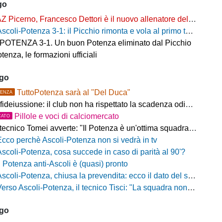
go
Z Picerno, Francesco Dettori è il nuovo allenatore della Primavera
scoli-Potenza 3-1: il Picchio rimonta e vola al primo turno, rossoblù fuori a testa alta
OTENZA 3-1. Un buon Potenza eliminato dal Picchio
tenza, le formazioni ufficiali
ago
TuttoPotenza sarà al "Del Duca"
ENZA
fideiussione: il club non ha rispettato la scadenza odierna
Pillole e voci di calciomercato
CATO
ecnico Tomei avverte: "Il Potenza è un'ottima squadra, sarà un test probante"
Ecco perchè Ascoli-Potenza non si vedrà in tv
Ascoli-Potenza, cosa succede in caso di parità al 90'?
Il Potenza anti-Ascoli è (quasi) pronto
scoli-Potenza, chiusa la prevendita: ecco il dato del settore ospiti
rso Ascoli-Potenza, il tecnico Tisci: "La squadra non deve vivere questa sfida come una rivincita dei playoff, ai tifosi dico di godersi la trasferta"
ago