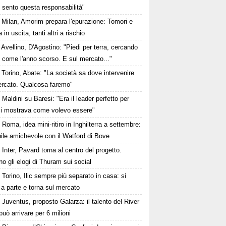
 sento questa responsabilità"
Milan, Amorim prepara l'epurazione: Tomori e
 in uscita, tanti altri a rischio
Avellino, D'Agostino: "Piedi per terra, cercando
e come l'anno scorso. E sul mercato..."
Torino, Abate: "La società sa dove intervenire
ercato. Qualcosa faremo"
Maldini su Baresi: "Era il leader perfetto per
i mostrava come volevo essere"
Roma, idea mini-ritiro in Inghilterra a settembre:
ile amichevole con il Watford di Bove
Inter, Pavard torna al centro del progetto.
no gli elogi di Thuram sui social
Torino, Ilic sempre più separato in casa: si
 a parte e torna sul mercato
Juventus, proposto Galarza: il talento del River
può arrivare per 6 milioni