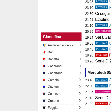
U
23:23
POTENZA
23:10
POTENZA
Ci segui già
22:30
Eziolino Capuan
21:21
As
21:10
POTENZA
20:39
CALCIOMER
Classifica
Sarà Gab
19:24
C
19:08
POTENZA
Audace Cerignola
0
P
18:45
POTENZA
Bari
0
P
18:28
PICERNO
Barletta
0
Serie D 2026
13:26
Casarano
0
Mercoledì 0
Casertana
0
A
Catania
0
23:18
POTENZA
P
22:00
POTENZA
Cavese
0
21:37
CALCIOMER
Cosenza
0
Serie D, il 
21:15
Crotone
0
A
21:02
PICERNO
Foggia
0