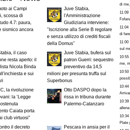
di me,
moto ai Campi
Juve Stabia,
11:09
i, scossa di
l'Amministrazione
Fofana
udo 4.7: paura,
Giudiziaria interviene:
11:04
e sismico ancora
"Iscrizione alla Serie B regolare
di far
e senza utilizzo di crediti fiscali
11:00
della Domus"
sul m
tabia, il caso
Juve Stabia, bufera sul
10:55
one resta aperto: il
patron Guerri: sequestro
me, m
lista Nicola Binda
preventivo da 14,5
10:50
ll'inchiesta e sui
milioni per presunta truffa sul
possib
ri
Superbonus
10:44
 C, la rivoluzione
Otto DASPO dopo la
Arriva
ovani: la ‘Legge
rissa in tribuna durante
10:39
sostenuta
Palermo-Catanzaro
allena
nto Caiata porta
10:34
i club virtuosi”
Plate 
ontro il decreto
Pescara in ansia per il