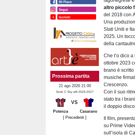
lagonegrese è 
Mi Piace
altro piccolo 
Segui
del 2018 con A
Iscriviti
Una produzione
Stati Uniti e 
2025. Un tocco
della cantautri
Che t’o dico a 
ottobre 2023 c
brano è scrit
Prossima partita
musiche firma
Crescenzo.
21 ago 2026 21:00
Con il suo rit
Serie C Sky wifi 2026-2027
stato tra i bra
VS
il doppio disco
Potenza
Casarano
[ Precedenti ]
Il film, presen
su Prime Video
sull’isola di 