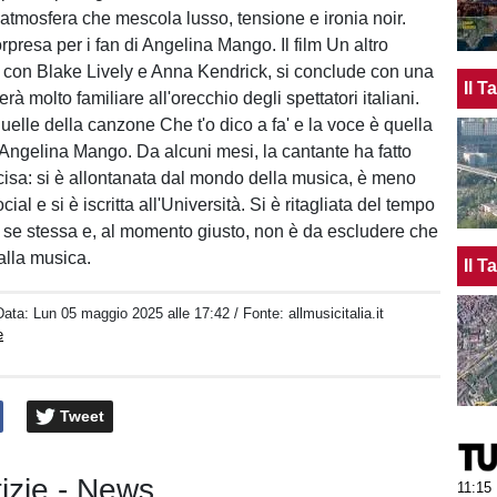
’atmosfera che mescola lusso, tensione e ironia noir.
presa per i fan di Angelina Mango. Il film Un altro
, con Blake Lively e Anna Kendrick, si conclude con una
Il 
rà molto familiare all'orecchio degli spettatori italiani.
uelle della canzone Che t'o dico a fa' e la voce è quella
 Angelina Mango. Da alcuni mesi, la cantante ha fatto
cisa: si è allontanata dal mondo della musica, è meno
ial e si è iscritta all'Università. Si è ritagliata del tempo
da se stessa e, al momento giusto, non è da escludere che
alla musica.
Il 
Data:
Lun 05 maggio 2025 alle 17:42
/ Fonte: allmusicitalia.it
e
Tweet
tizie - News
11:15