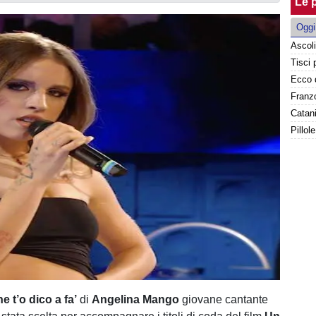
Le p
Oggi
Franzo
Catani
Pillol
e t’o dico a fa’
di
Angelina Mango
giovane cantante