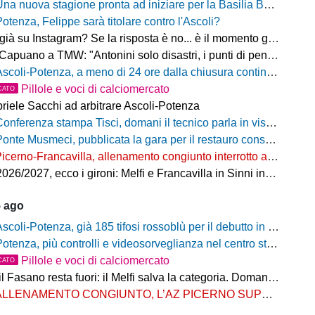
na nuova stagione pronta ad iniziare per la Basilia Basket Potenza
Potenza, Felippe sarà titolare contro l'Ascoli?
 su Instagram? Se la risposta è no... è il momento giusto per rimediare!
o a TMW: "Antonini solo disastri, i punti di penalizzazione che ha preso un record mondiale"
coli-Potenza, a meno di 24 ore dalla chiusura continua a salire il numero di biglietti venduti nel settore ospiti
Pillole e voci di calciomercato
CATO
riele Sacchi ad arbitrare Ascoli-Potenza
onferenza stampa Tisci, domani il tecnico parla in vista di Ascoli-Potenza
onte Musmeci, pubblicata la gara per il restauro conservativo
icerno-Francavilla, allenamento congiunto interrotto al termine del primo tempo
/2027, ecco i gironi: Melfi e Francavilla in Sinni insieme nel Girone H
5 ago
scoli-Potenza, già 185 tifosi rossoblù per il debutto in Coppa Italia Frecciarossa
otenza, più controlli e videosorveglianza nel centro storico: il Comitato per la sicurezza rafforza le misure
Pillole e voci di calciomercato
CATO
Fasano resta fuori: il Melfi salva la categoria. Domani l'attesa per i gironi
LLENAMENTO CONGIUNTO, L’AZ PICERNO SUPERA L’AS MELFI