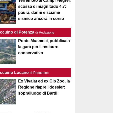
Terremoto ai Campi Flegrei,
scossa di magnitudo 4.7:
paura, danni e sciame
sismico ancora in corso
Taccuino di Potenza
di Redazione
Ponte Musmeci, pubblicata
la gara per il restauro
conservativo
Taccuino Lucano
di Redazione
Ex Vivalat ed ex Cip Zoo, la
Regione riapre i dossier:
sopralluogo di Bardi