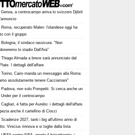
Genoa, a centrocampo arriva lo svizzero Djibril
l'annuncio
Roma, recuperato Malen: l'olandese oggi ha
to con il gruppo
Bologna, il sindaco rassicura: "Non
doneremo lo stadio Dall'Ara"
Thiago Almada a breve sarà annunciato dal
Plate. I dettagli dell'affare
Torino, Cairo manda un messaggio alla Roma:
iamo assolutamente tenere Cacciamani"
Padova, non solo Pompetti. Si cerca anche un
o Under per il centrocampo
Cagliari, è fatta per Aurelio: i dettagli dell'affare.
pezia anche il cartellino di Ciocci
Scadenze 2027, tanti i big all'ultimo anno di
tto. Vinicius rinnova e si toglie dalla lista
UEFA contro FIFA, pronto il boicottaggio: i