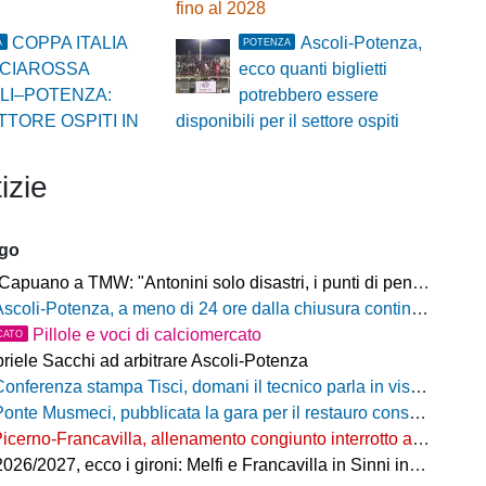
fino al 2028
COPPA ITALIA
Ascoli-Potenza,
A
POTENZA
CIAROSSA
ecco quanti biglietti
LI–POTENZA:
potrebbero essere
TTORE OSPITI IN
disponibili per il settore ospiti
izie
ago
o a TMW: "Antonini solo disastri, i punti di penalizzazione che ha preso un record mondiale"
coli-Potenza, a meno di 24 ore dalla chiusura continua a salire il numero di biglietti venduti nel settore ospiti
Pillole e voci di calciomercato
CATO
riele Sacchi ad arbitrare Ascoli-Potenza
onferenza stampa Tisci, domani il tecnico parla in vista di Ascoli-Potenza
onte Musmeci, pubblicata la gara per il restauro conservativo
icerno-Francavilla, allenamento congiunto interrotto al termine del primo tempo
/2027, ecco i gironi: Melfi e Francavilla in Sinni insieme nel Girone H