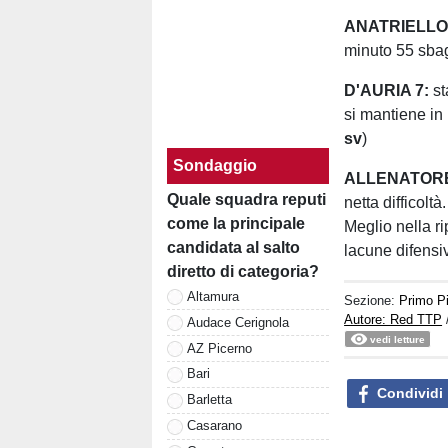
ANATRIELLO 
minuto 55 sbag
D'AURIA 7:
st
si mantiene in 
sv
)
Sondaggio
ALLENATORE
Quale squadra reputi
netta difficolt
come la principale
Meglio nella r
candidata al salto
lacune difensiv
diretto di categoria?
Altamura
Sezione:
Primo P
Autore: Red TTP
Audace Cerignola
vedi letture
AZ Picerno
Bari
Condividi
Barletta
Casarano