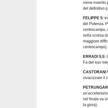
viene inserito 
del definitivo 
FELIPPE 5:
tr
del Potenza. Pr
centrocampo, 
nella scorsa st
maggiore diffi
centrocampo).
ERRADI 5,5:
Fa del suo meg
CASTORANI 
vivacizzare il
PETRUNGARO
un'accelerazio
nel finale va v
la gioia).