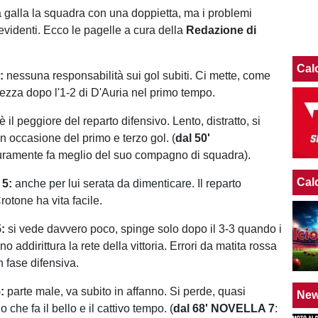
a galla la squadra con una doppietta, ma i problemi
evidenti. Ecco le pagelle a cura della
Redazione di
.
Cal
:
nessuna responsabilità sui gol subiti. Ci mette, come
pezza dopo l'1-2 di D'Auria nel primo tempo.
è il peggiore del reparto difensivo. Lento, distratto, si
 occasione del primo e terzo gol. (
dal 50'
uramente fa meglio del suo compagno di squadra).
Cal
 5:
anche per lui serata da dimenticare. Il reparto
rotone ha vita facile.
:
si vede davvero poco, spinge solo dopo il 3-3 quando i
o addirittura la rete della vittoria. Errori da matita rossa
n fase difensiva.
:
parte male, va subito in affanno. Si perde, quasi
Ne
che fa il bello e il cattivo tempo. (
dal 68' NOVELLA 7
: