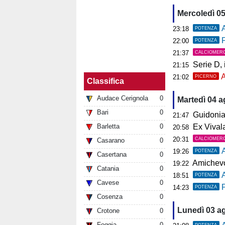
Mercoledì 0
A
23:18
POTENZA
P
22:00
POTENZA
21:37
CALCIOMER
Serie D, il 
21:15
A
21:02
PICERNO
Classifica
Audace Cerignola
0
Martedì 04 
Bari
0
Guidonia, i
21:47
Barletta
0
Ex Vivalat
20:58
20:31
CALCIOMER
Casarano
0
19:26
POTENZA
Casertana
0
Amichevol
19:22
Catania
0
18:51
POTENZA
Cavese
0
P
14:23
POTENZA
Cosenza
0
Lunedì 03 a
Crotone
0
Foggia
0
POTENZA