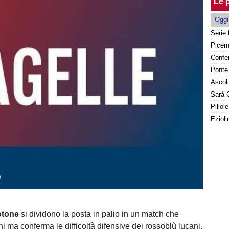
Le p
Oggi
Sarà G
Pillol
otone
si dividono la posta in palio in un match che
i ma conferma le difficoltà difensive dei rossoblù lucani.