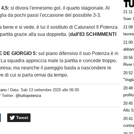
4,5:
si divora l'ennesimo gol, il quarto stagionale. Al
21:11
lia da pochi passi l'occasione del possibile 3-3.
Sow: 
a bene e si vede, è lui il sostituto di Caturano! Il Potenza
21:08
partita grazie alla sua doppietta. (
dall'83 SCHIMMENTI
lavora
21:00
abban
 DE GIORGIO 5:
sul piano difensivo il suo Potenza è in
20:56
à. La squadra approccia male la partita e concede troppo.
River 
ipresa, ma neanche il pareggio basta a nascondere le
20:52
e di cui si parla ormai da tempo.
"Vogl
20:48
iano
/ Data:
Sab 13 settembre 2025 alle 06:00
profil
/ Twitter:
@tuttopotenza
20:45
Allo S
Tweet
20:41
contra
20:37