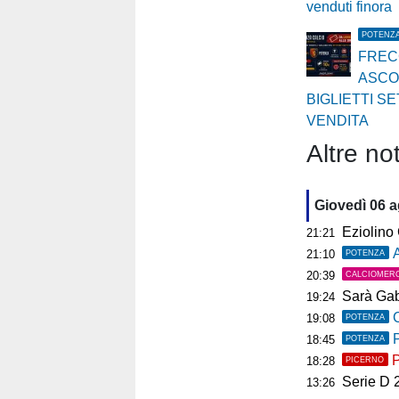
venduti finora
POTENZ
FREC
ASCO
BIGLIETTI SE
VENDITA
Altre not
Giovedì 06 
Eziolino Capuan
21:21
As
21:10
POTENZA
20:39
CALCIOMER
Sarà Gab
19:24
C
19:08
POTENZA
P
18:45
POTENZA
P
18:28
PICERNO
Serie D 2026
13:26