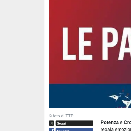
© foto di TTP
Potenza
e
Cr
Segui
regala emozion
Mi Piace