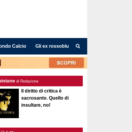
ondo Calcio
Gli ex rossoblu
pinione
di Redazione
Il diritto di critica è
sacrosanto. Quello di
insultare, no!