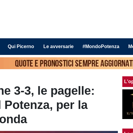
Qui Picerno
Le avversarie
#MondoPotenza
M
L'o
e 3-3, le pagelle:
l Potenza, per la
fonda