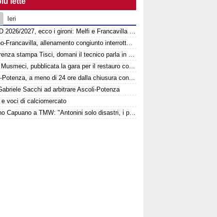
iù lette
Ieri
Serie D 2026/2027, ecco i gironi: Melfi e Francavilla in Sinni insieme nel Girone H
Picerno-Francavilla, allenamento congiunto interrotto al termine del primo tempo
Conferenza stampa Tisci, domani il tecnico parla in vista di Ascoli-Potenza
Ponte Musmeci, pubblicata la gara per il restauro conservativo
Ascoli-Potenza, a meno di 24 ore dalla chiusura continua a salire il numero di biglietti venduti nel settore ospiti
abriele Sacchi ad arbitrare Ascoli-Potenza
e e voci di calciomercato
Eziolino Capuano a TMW: "Antonini solo disastri, i punti di penalizzazione che ha preso un record mondiale"