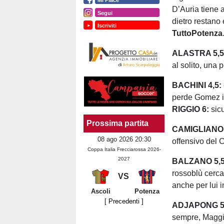
D’Auria tiene 
Segui
dietro restano 
Iscriviti
TuttoPotenza
ALASTRA 5,5
al solito, una 
BACHINI 4,5:
perde Gomez in
RIGGIO 6:
sic
Prossima partita
CAMIGLIANO
08 ago 2026 20:30
offensivo del C
Coppa Italia Frecciarossa 2026-
2027
BALZANO 5,5
rossoblù cercan
VS
anche per lui i
Ascoli
Potenza
[ Precedenti ]
ADJAPONG 5
sempre, Maggio 