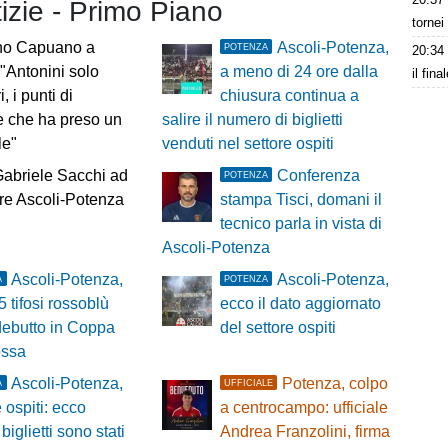
tizie - Primo Piano
tornei
ino Capuano a
Ascoli-Potenza,
POTENZA
20:34
Antonini solo
a meno di 24 ore dalla
il fina
i, i punti di
chiusura continua a
e che ha preso un
salire il numero di biglietti
le"
venduti nel settore ospiti
abriele Sacchi ad
Conferenza
POTENZA
are Ascoli-Potenza
stampa Tisci, domani il
tecnico parla in vista di
Ascoli-Potenza
Ascoli-Potenza,
Ascoli-Potenza,
A
POTENZA
5 tifosi rossoblù
ecco il dato aggiornato
 debutto in Coppa
del settore ospiti
ossa
Ascoli-Potenza,
Potenza, colpo
A
UFFICIALE
e ospiti: ecco
a centrocampo: ufficiale
biglietti sono stati
Andrea Franzolini, firma