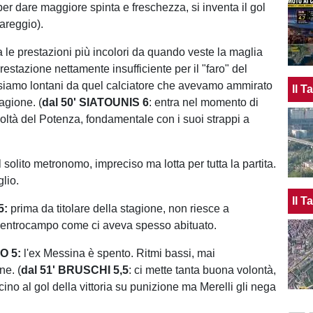
per dare maggiore spinta e freschezza, si inventa il gol
pareggio).
a le prestazioni più incolori da quando veste la maglia
estazione nettamente insufficiente per il "faro" del
siamo lontani da quel calciatore che avevamo ammirato
Il 
agione. (
dal 50' SIATOUNIS 6
: entra nel momento di
coltà del Potenza, fondamentale con i suoi strappi a
il solito metronomo, impreciso ma lotta per tutta la partita.
lio.
Il 
5:
prima da titolare della stagione, non riesce a
 centrocampo come ci aveva spesso abituato.
 5:
l'ex Messina è spento. Ritmi bassi, mai
ne. (
dal 51' BRUSCHI 5,5
: ci mette tanta buona volontà,
icino al gol della vittoria su punizione ma Merelli gli nega