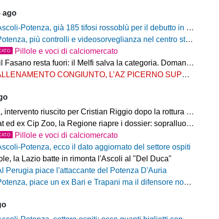
5 ago
scoli-Potenza, già 185 tifosi rossoblù per il debutto in Coppa Italia Frecciarossa
otenza, più controlli e videosorveglianza nel centro storico: il Comitato per la sicurezza rafforza le misure
Pillole e voci di calciomercato
CATO
Fasano resta fuori: il Melfi salva la categoria. Domani l'attesa per i gironi
LLENAMENTO CONGIUNTO, L’AZ PICERNO SUPERA L’AS MELFI
ago
ntervento riuscito per Cristian Riggio dopo la rottura del crociato
 ed ex Cip Zoo, la Regione riapre i dossier: sopralluogo di Bardi
Pillole e voci di calciomercato
CATO
Ascoli-Potenza, ecco il dato aggiornato del settore ospiti
e, la Lazio batte in rimonta l'Ascoli al "Del Duca"
Al Perugia piace l'attaccante del Potenza D'Auria
otenza, piace un ex Bari e Trapani ma il difensore non vestirà rossoblù
go