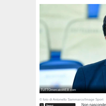
TUTTOmercatoWEB.com
© foto di Antonello Sammarco/Image Sport
Non nasconde l
Segui