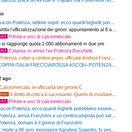
otenza, piace un ex Bari e Trapani ma il difensore non vestirà rossoblù
go
scoli-Potenza, settore ospiti: ecco quanti biglietti sono stati venduti finora
litta l'ufficializzazione dei gironi: appuntamento al 6 agosto
Pillole e voci di calciomercato
CATO
o si raggiunge quota 1.000 abbonamenti in due ore
Catania, in arrivo l'ex Potenza Rocchetti
CATO
Potenza, colpo a centrocampo: ufficiale Andrea Franzolini, firma fino al 2028
OPPA ITALIA FRECCIAROSSA ASCOLI–POTENZA: BIGLIETTI SETTORE OSPITI IN VENDITA
2 ago
Calciomercato, le ufficialità del girone C
Il diritto di critica è sacrosanto. Quello di insultare, no!
ENZA
Pillole e voci di calciomercato
CATO
scoli-Potenza, ecco quanti biglietti potrebbero essere disponibili per il settore ospiti
otenza, arriva Franzolini e un centrocampista può salutare
Potenza, domani è il giorno di Franzolini
 morto a 86 anni monsignor Agostino Superbo, fu vescovo di Potenza