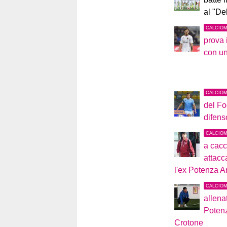
al "De
CALCIO
prova 
con u
CALCIO
del Fo
difens
CALCIO
a cacc
attacc
l'ex Potenza An
CALCIO
allena
Potenz
Crotone