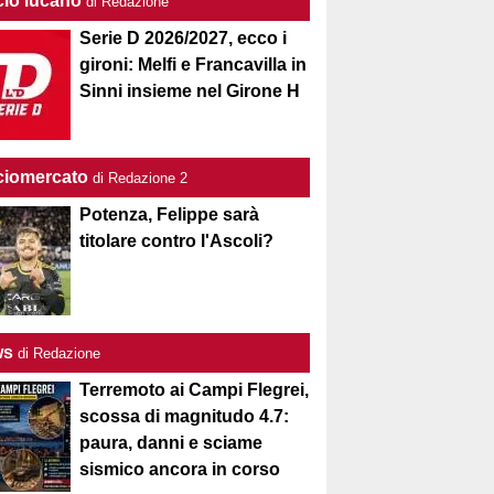
cio lucano
di Redazione
Serie D 2026/2027, ecco i
gironi: Melfi e Francavilla in
Sinni insieme nel Girone H
ciomercato
di Redazione 2
Potenza, Felippe sarà
titolare contro l'Ascoli?
ws
di Redazione
Terremoto ai Campi Flegrei,
scossa di magnitudo 4.7:
paura, danni e sciame
sismico ancora in corso