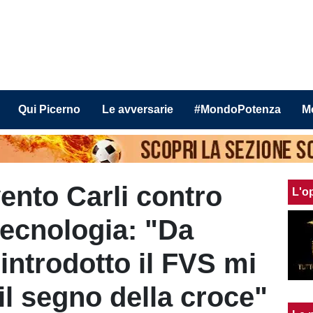
Qui Picerno
Le avversarie
#MondoPotenza
M
ento Carli contro
L'o
 tecnologia: "Da
ntrodotto il FVS mi
il segno della croce"