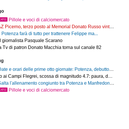
go
Pillole e voci di calciomercato
CATO
Z Picerno, terzo posto al Memorial Donato Russo vinto dal Crotone
l Potenza farà di tutto per trattenere Felippe ma...
il giornalista Pasquale Scarano
 Tv di patron Donato Macchia torna sul canale 82
ug
ate e orari delle prime otto giornate: Potenza, debutto al Viviani contro il Casarano venerdì 21 agosto alle 21
ampi Flegrei, scossa di magnitudo 4.7: paura, danni e sciame sismico ancora in corso
alta l'allenamento congiunto tra Potenza e Manfredonia, ecco perchè
Pillole e voci di calciomercato
CATO