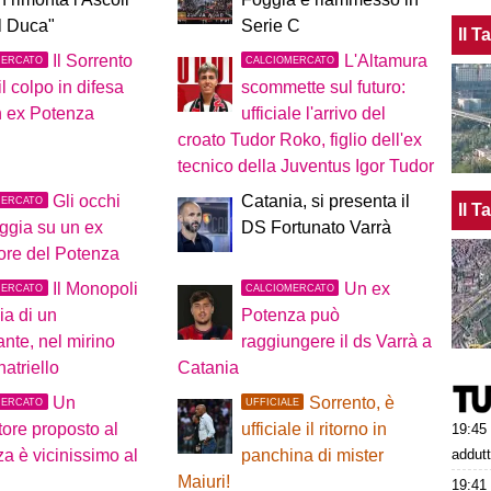
l Duca"
Serie C
Il 
Il Sorrento
L'Altamura
MERCATO
CALCIOMERCATO
il colpo in difesa
scommette sul futuro:
n ex Potenza
ufficiale l'arrivo del
croato Tudor Roko, figlio dell'ex
tecnico della Juventus Igor Tudor
Gli occhi
Catania, si presenta il
MERCATO
Il 
ggia su un ex
DS Fortunato Varrà
ore del Potenza
Il Monopoli
Un ex
MERCATO
CALCIOMERCATO
ia di un
Potenza può
ante, nel mirino
raggiungere il ds Varrà a
atriello
Catania
Un
Sorrento, è
MERCATO
UFFICIALE
tore proposto al
ufficiale il ritorno in
19:45
addutt
a è vicinissimo al
panchina di mister
Maiuri!
19:41