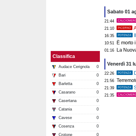
Sabato 01 a
21:44
CALCIOMER
A
21:10
PICERNO
I
16:35
POTENZA
È morto 
10:51
La Nuova
01:16
Classifica
Venerdì 31 l
Audace Cerignola
0
D
22:26
POTENZA
Bari
0
Terremoto ai C
21:56
Barletta
0
S
21:39
POTENZA
Casarano
0
21:35
CALCIOMER
Casertana
0
Catania
0
Cavese
0
Cosenza
0
Crotone
0