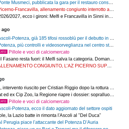
onte Musmeci, pubblicata la gara per il restauro conservativo
icerno-Francavilla, allenamento congiunto interrotto al termine del primo tempo
/2027, ecco i gironi: Melfi e Francavilla in Sinni insieme nel Girone H
5 ago
scoli-Potenza, già 185 tifosi rossoblù per il debutto in Coppa Italia Frecciarossa
otenza, più controlli e videosorveglianza nel centro storico: il Comitato per la sicurezza rafforza le misure
Pillole e voci di calciomercato
CATO
Fasano resta fuori: il Melfi salva la categoria. Domani l'attesa per i gironi
LLENAMENTO CONGIUNTO, L’AZ PICERNO SUPERA L’AS MELFI
ago
ntervento riuscito per Cristian Riggio dopo la rottura del crociato
 ed ex Cip Zoo, la Regione riapre i dossier: sopralluogo di Bardi
Pillole e voci di calciomercato
CATO
Ascoli-Potenza, ecco il dato aggiornato del settore ospiti
e, la Lazio batte in rimonta l'Ascoli al "Del Duca"
Al Perugia piace l'attaccante del Potenza D'Auria