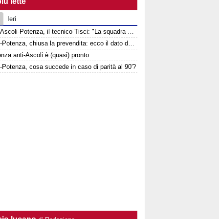
iù lette
Ieri
Verso Ascoli-Potenza, il tecnico Tisci: "La squadra non deve vivere questa sfida come una rivincita dei playoff, ai tifosi dico di godersi la trasferta"
Ascoli-Potenza, chiusa la prevendita: ecco il dato del settore ospiti
enza anti-Ascoli è (quasi) pronto
-Potenza, cosa succede in caso di parità al 90'?