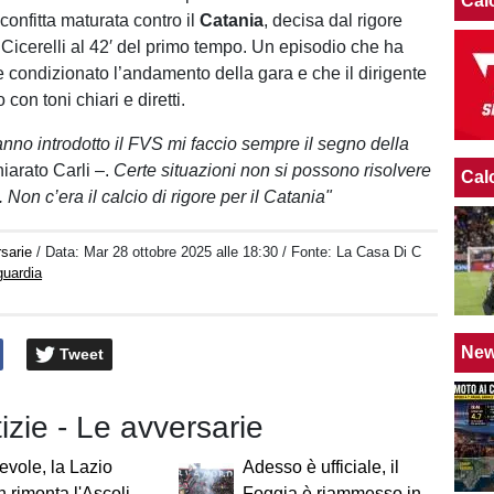
Cal
confitta maturata contro il
Catania
, decisa dal rigore
 Cicerelli al 42′ del primo tempo. Un episodio che ha
e condizionato l’andamento della gara e che il dirigente
on toni chiari e diretti.
no introdotto il FVS mi faccio sempre il segno della
iarato Carli –.
Certe situazioni non si possono risolvere
Cal
 Non c’era il calcio di rigore per il Catania"
sarie
/ Data:
Mar 28 ottobre 2025 alle 18:30
/ Fonte: La Casa Di C
guardia
Ne
Tweet
tizie - Le avversarie
vole, la Lazio
Adesso è ufficiale, il
n rimonta l'Ascoli
Foggia è riammesso in