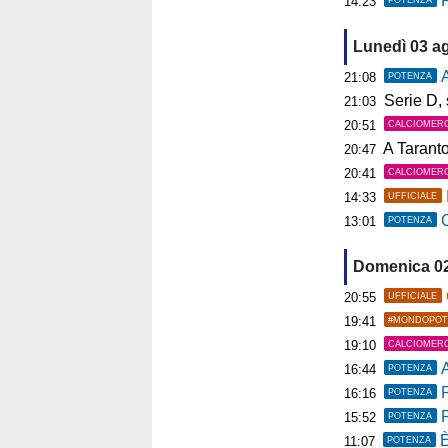
P
14:23
Lunedì 03 a
A
21:08
POTENZA
Serie D, s
21:03
20:51
CALCIOMER
A Tarant
20:47
20:41
CALCIOMER
14:33
UFFICIALE
C
13:01
POTENZA
Domenica 0
20:55
UFFICIALE
19:41
#MONDOPOT
19:10
CALCIOMER
A
16:44
POTENZA
P
16:16
POTENZA
15:52
POTENZA
È
11:07
POTENZA