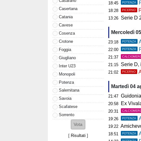
Casarano
P
18:45
POTENZA
Casertana
P
18:28
PICERNO
Catania
Serie D 2026
13:26
Cavese
Mercoledì 0
Cosenza
Crotone
A
23:18
POTENZA
P
Foggia
22:00
POTENZA
21:37
CALCIOMER
Giugliano
Serie D, il 
21:15
Inter U23
A
21:02
PICERNO
Monopoli
Potenza
Martedì 04 
Salernitana
Guidonia, i
21:47
Savoia
Ex Vivalat
20:58
Scafatese
20:31
CALCIOMER
Sorrento
19:26
POTENZA
Amichevol
19:22
18:51
POTENZA
[
Risultati
]
POTENZA