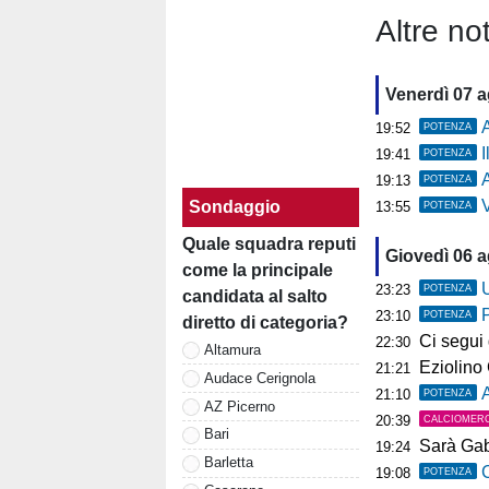
Altre not
Venerdì 07 
19:52
POTENZA
19:41
POTENZA
A
19:13
POTENZA
Ve
Sondaggio
13:55
POTENZA
Quale squadra reputi
Giovedì 06 
come la principale
U
23:23
POTENZA
candidata al salto
23:10
POTENZA
diretto di categoria?
Ci segui già
22:30
Altamura
Eziolino Capuan
21:21
Audace Cerignola
As
21:10
POTENZA
AZ Picerno
20:39
CALCIOMER
Bari
Sarà Gab
19:24
Barletta
C
19:08
POTENZA