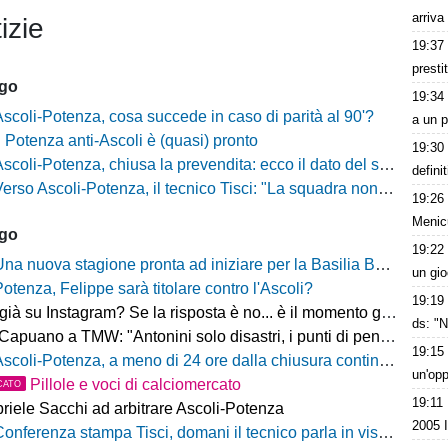
arriva
izie
19:37
presti
ago
19:34
Ascoli-Potenza, cosa succede in caso di parità al 90'?
a un 
Il Potenza anti-Ascoli è (quasi) pronto
19:30
scoli-Potenza, chiusa la prevendita: ecco il dato del settore ospiti
defini
rso Ascoli-Potenza, il tecnico Tisci: "La squadra non deve vivere questa sfida come una rivincita dei playoff, ai tifosi dico di godersi la trasferta"
19:26
Menic
ago
19:22
na nuova stagione pronta ad iniziare per la Basilia Basket Potenza
un gio
Potenza, Felippe sarà titolare contro l'Ascoli?
19:19
 su Instagram? Se la risposta è no... è il momento giusto per rimediare!
ds: "N
o a TMW: "Antonini solo disastri, i punti di penalizzazione che ha preso un record mondiale"
19:15
coli-Potenza, a meno di 24 ore dalla chiusura continua a salire il numero di biglietti venduti nel settore ospiti
un'op
Pillole e voci di calciomercato
CATO
19:11
riele Sacchi ad arbitrare Ascoli-Potenza
2005 
onferenza stampa Tisci, domani il tecnico parla in vista di Ascoli-Potenza