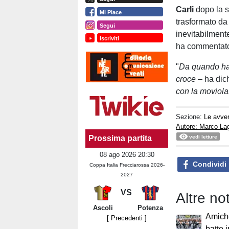
Carli
dopo la s
Mi Piace
trasformato da
Segui
inevitabilment
Iscriviti
ha commentato c
"
Da quando han
croce
– ha dich
con la moviola.
Sezione:
Le avver
Autore: Marco La
vedi letture
Prossima partita
08 ago 2026 20:30
Condividi
Coppa Italia Frecciarossa 2026-
2027
VS
Altre no
Ascoli
Potenza
Amiche
[ Precedenti ]
batte i