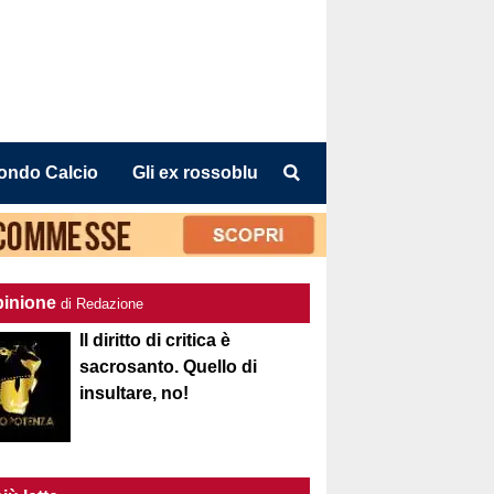
ondo Calcio
Gli ex rossoblu
pinione
di Redazione
Il diritto di critica è
sacrosanto. Quello di
insultare, no!